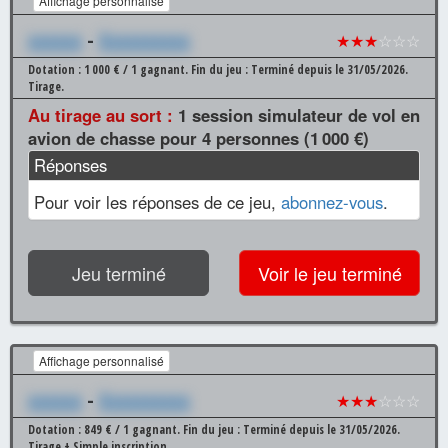
Affichage personnalisé
xxxxxx
-
Xxxxxxxxxx
★★★
☆☆☆
Dotation : 1 000 € / 1 gagnant.
Fin du jeu : Terminé depuis le 31/05/2026.
Tirage.
Au tirage au sort :
1 session simulateur de vol en
avion de chasse pour 4 personnes (1 000 €)
Réponses
Pour voir les réponses de ce jeu,
abonnez-vous
.
Jeu terminé
Voir le jeu terminé
Affichage personnalisé
xxxxxx
-
Xxxxxxxxxx
★★★
☆☆☆
Dotation : 849 € / 1 gagnant.
Fin du jeu : Terminé depuis le 31/05/2026.
Tirage + Simple inscription.