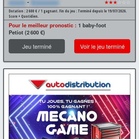
xxxxxx
-
Xxxxxxxxxx
★★★
☆☆☆
Dotation : 2 600 € / 1 gagnant.
Fin du jeu : Terminé depuis le 19/07/2026.
Score + Quotidien.
Pour le meilleur pronostic :
1 baby-foot
Petiot (2 600 €)
Jeu terminé
Voir le jeu terminé