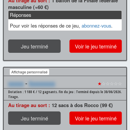
Au tirage au sort :
1 ballon de la Finale fédérale
masculine (≈60 €)
Réponses
Pour voir les réponses de ce jeu,
abonnez-vous
.
Jeu terminé
Voir le jeu terminé
Affichage personnalisé
xxxxxx
-
Xxxxxxxxxx
★
☆☆☆☆☆
Dotation : 1 188 € / 12 gagnants.
Fin du jeu : Terminé depuis le 30/06/2026.
Tirage.
Au tirage au sort :
12 sacs à dos Rocco (99 €)
Jeu terminé
Voir le jeu terminé