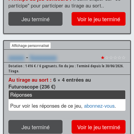
participe" pour participer au tirage au sort..
Jeu terminé
Voir le jeu terminé
Affichage personnalisé
xxxxxx
-
Xxxxxxxxxx
★
☆☆☆☆☆
Dotation : 1 416 € / 6 gagnants.
Fin du jeu : Terminé depuis le 30/06/2026.
Tirage.
Au tirage au sort :
6 × 4 entrées au
Futuroscope (236 €)
Réponses
Pour voir les réponses de ce jeu,
abonnez-vous
.
Jeu terminé
Voir le jeu terminé