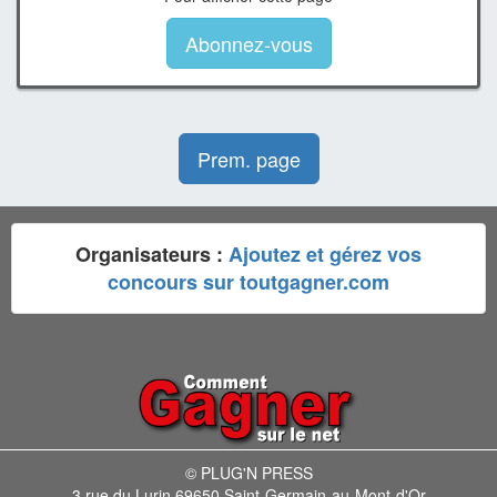
Abonnez-vous
Prem. page
Organisateurs :
Ajoutez et gérez vos
concours sur toutgagner.com
© PLUG'N PRESS
3 rue du Lurin 69650 Saint-Germain-au-Mont-d'Or