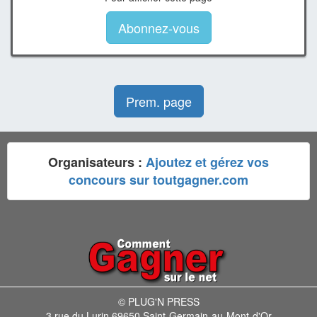
Abonnez-vous
Prem. page
Organisateurs :
Ajoutez et gérez vos
concours sur toutgagner.com
© PLUG'N PRESS
3 rue du Lurin 69650 Saint-Germain-au-Mont-d'Or