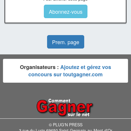
Abonnez-vous
Prem. page
Organisateurs :
Ajoutez et gérez vos
concours sur toutgagner.com
© PLUG'N PRESS
3 rue du Lurin 69650 Saint-Germain-au-Mont-d'Or