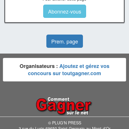
Abonnez-vous
Prem. page
Organisateurs :
Ajoutez et gérez vos
concours sur toutgagner.com
© PLUG'N PRESS
3 rue du Lurin 69650 Saint-Germain-au-Mont-d'Or