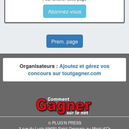
Abonnez-vous
Prem. page
Organisateurs :
Ajoutez et gérez vos
concours sur toutgagner.com
© PLUG'N PRESS
3 rue du Lurin 69650 Saint-Germain-au-Mont-d'Or