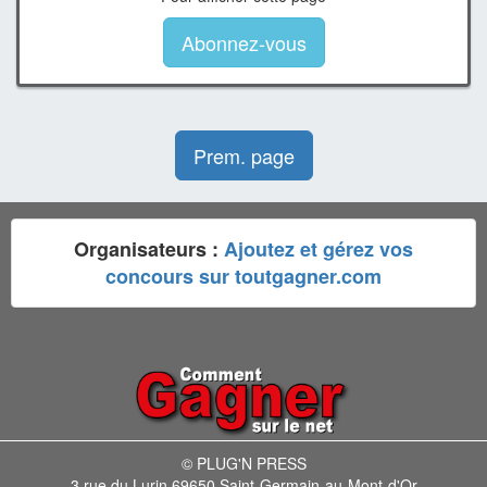
Abonnez-vous
Prem. page
Organisateurs :
Ajoutez et gérez vos
concours sur toutgagner.com
© PLUG'N PRESS
3 rue du Lurin 69650 Saint-Germain-au-Mont-d'Or