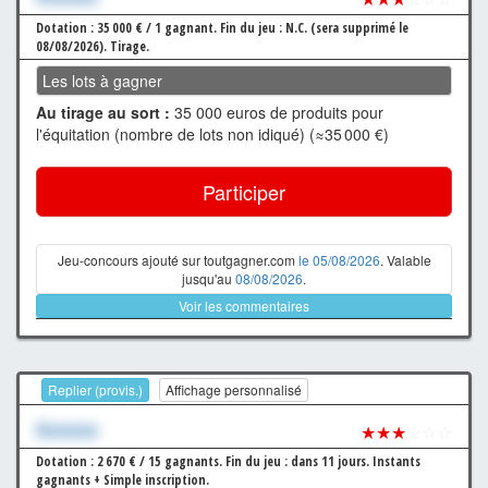
Dotation : 35 000 € / 1 gagnant.
Fin du jeu : N.C. (sera supprimé le
08/08/2026).
Tirage.
Les lots à gagner
Au tirage au sort :
35 000 euros de produits pour
l'équitation (nombre de lots non idiqué) (≈35 000 €)
Participer
Jeu-concours ajouté sur toutgagner.com
le 05/08/2026
. Valable
jusqu'au
08/08/2026
.
Voir les commentaires
Replier (provis.)
Affichage personnalisé
Xxxxxxx
★★★
☆☆☆
Dotation : 2 670 € / 15 gagnants.
Fin du jeu : dans 11 jours.
Instants
gagnants + Simple inscription.