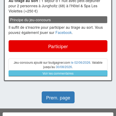
Au tirage au sort :
1 séjour d'1 nuit avec petit-déjeuner
pour 2 personnes à Jungholtz (68) à l'Hôtel & Spa Les
Violettes (≈250 €)
Principe du jeu-concours
Il suffit de s'inscrire pour participer au tirage au sort. Vous
pouvez également jouer sur
Facebook
.
Participer
Jeu-concours ajouté sur toutgagner.com
le 02/06/2026
. Valable
jusqu'au
30/08/2026
.
Voir les commentaires
Prem. page