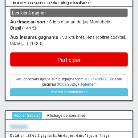
+ Instants gagnants + Hebdo + Obligation d'achat.
Les lots à gagner
Au tirage au sort :
6 lots d'un an de jus Montebelo
Brasil (144 €)
Aux instants gagnants :
30 kits brésiliens (coffret cocktail,
tablier,...) (142 €)
Participer
Jeu-concours ajouté sur toutgagner.com
le 07/07/2026
. Valable
jusqu'au
30/09/2026
.
Règlement
Voir les commentaires
Replier (provis.)
Affichage personnalisé
Xxxxxxx
Dotation : 58 € / 2 gagnants.
Fin du jeu : dans 17 jours.
Tirage.