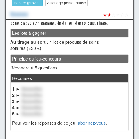
Replier (provis.)
Affichage personnalisé
Xxxxxxx
★★
☆☆☆☆
Dotation : 30 € / 1 gagnant.
Fin du jeu : dans 9 jours.
Tirage.
Les lots à gagner
Au tirage au sort :
1 lot de produits de soins
solaires (≈30 €)
Principe du jeu-concours
Répondre à 5 questions.
Réponses
1 ►
XxxxxxXxx
2 ►
XxxxxxXxx
3 ►
XxxxxxXxx
4 ►
XxxxxxXxx
5 ►
XxxxxxXxx
Pour voir les réponses de ce jeu,
abonnez-vous
.