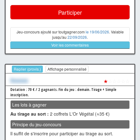
Participer
Jeu-concours ajouté sur toutgagner.com
le 19/06/2026
. Valable
jusqu'au
22/09/2026
.
Voir les commentaires
Replier (provis.)
Affichage personnalisé
Xxxxxxx
★
☆☆☆☆☆
Dotation : 70 € / 2 gagnants.
Fin du jeu : demain.
Tirage + Simple
inscription.
Les lots à gagner
Au tirage au sort :
2 coffrets L'Or Végétal (≈35 €)
Principe du jeu-concours
Il suffit de s'inscrire pour participer au tirage au sort.