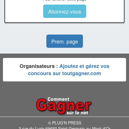
Abonnez-vous
Prem. page
Organisateurs :
Ajoutez et gérez vos
concours sur toutgagner.com
© PLUG'N PRESS
3 rue du Lurin 69650 Saint-Germain-au-Mont-d'Or