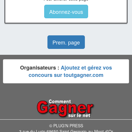
Abonnez-vous
Prem. page
Organisateurs :
Ajoutez et gérez vos
concours sur toutgagner.com
© PLUG'N PRESS
3 rue du Lurin 69650 Saint-Germain-au-Mont-d'Or