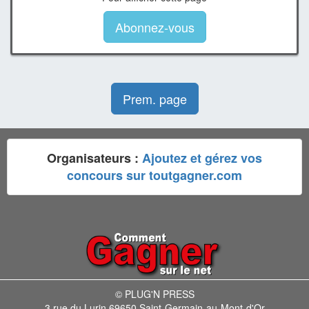
Abonnez-vous
Prem. page
Organisateurs :
Ajoutez et gérez vos
concours sur toutgagner.com
© PLUG'N PRESS
3 rue du Lurin 69650 Saint-Germain-au-Mont-d'Or