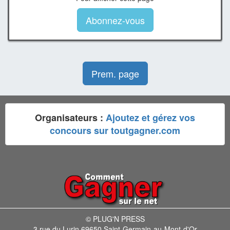
Abonnez-vous
Prem. page
Organisateurs :
Ajoutez et gérez vos
concours sur toutgagner.com
© PLUG'N PRESS
3 rue du Lurin 69650 Saint-Germain-au-Mont-d'Or