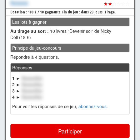
Xxxxxxx
★★
☆☆☆☆
Dotation : 180 € / 10 gagnants.
Fin du jeu : dans 23 jours.
Tirage.
Les lots à gagner
Au tirage au sort :
10 livres "Devenir soi" de Nicky
Doll (18 €)
Principe du jeu-concours
Répondre à 4 questions.
Réponses
1 ►
XxxxxxXxx
2 ►
XxxxxxXxx
3 ►
XxxxxxXxx
4 ►
XxxxxxXxx
Pour voir les réponses de ce jeu,
abonnez-vous
.
Participer