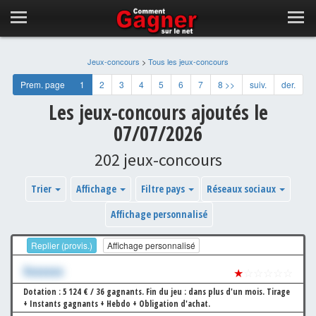
Jeux-concours
>
Tous les jeux-concours
Prem. page
1
2
3
4
5
6
7
8 >>
suiv.
der.
Les jeux-concours ajoutés le
07/07/2026
202 jeux-concours
Trier
Affichage
Filtre pays
Réseaux sociaux
Affichage personnalisé
Replier (provis.)
Affichage personnalisé
Xxxxxxx
★
☆☆☆☆☆
Dotation : 5 124 € / 36 gagnants.
Fin du jeu : dans plus d'un mois.
Tirage
+ Instants gagnants + Hebdo + Obligation d'achat.