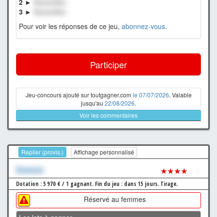
2 ►
XxxxxxXxx
3 ►
XxxxxxXxx
Pour voir les réponses de ce jeu,
abonnez-vous
.
Participer
Jeu-concours ajouté sur toutgagner.com
le 07/07/2026
. Valable
jusqu'au
22/08/2026
.
Voir les commentaires
Replier (provis.)
Affichage personnalisé
Xxxxxxx
★★★★
☆☆
Dotation : 5 970 € / 1 gagnant.
Fin du jeu : dans 15 jours.
Tirage.
Réservé au femmes