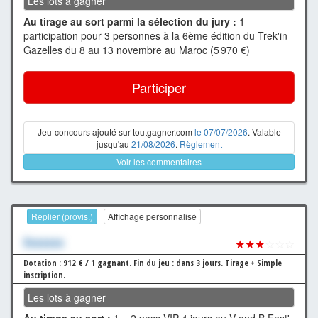
Les lots à gagner
Au tirage au sort parmi la sélection du jury :
1
participation pour 3 personnes à la 6ème édition du Trek'in
Gazelles du 8 au 13 novembre au Maroc (5 970 €)
Participer
Jeu-concours ajouté sur toutgagner.com
le 07/07/2026
. Valable
jusqu'au
21/08/2026
.
Règlement
Voir les commentaires
Replier (provis.)
Affichage personnalisé
Xxxxxxx
★★★
☆☆☆
Dotation : 912 € / 1 gagnant.
Fin du jeu : dans 3 jours.
Tirage + Simple
inscription.
Les lots à gagner
Au tirage au sort :
1 × 2 pass VIP 4 jours au V and B Fest'