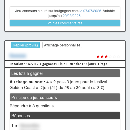
Jeu-concours ajouté sur toutgagner.com
le 07/07/2026
. Valable
jusqu'au
29/08/2026
.
Voir les commentaires
Replier (provis.)
Affichage personnalisé
Xxxxxxx
★★★
☆☆☆
Dotation : 1 672 € / 4 gagnants.
Fin du jeu : dans 16 jours.
Tirage.
Les lots à gagner
Au tirage au sort :
4 × 2 pass 3 jours pour le festival
Golden Coast à Dijon (21) du 28 au 30 août (418 €)
Principe du jeu-concours
Répondre à 3 questions.
Réponses
1 ►
XxxxxxXxx