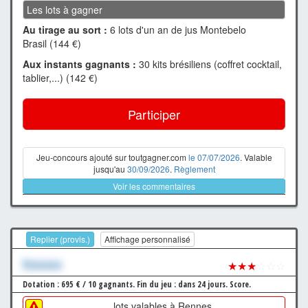
Les lots à gagner
Au tirage au sort :
6 lots d'un an de jus Montebelo
Brasil (144 €)
Aux instants gagnants :
30 kits brésiliens (coffret cocktail,
tablier,...) (142 €)
Participer
Jeu-concours ajouté sur toutgagner.com
le 07/07/2026
. Valable
jusqu'au
30/09/2026
.
Règlement
Voir les commentaires
Replier (provis.)
Affichage personnalisé
Xxxxxxx
★★★
☆☆☆
Dotation : 695 € / 10 gagnants.
Fin du jeu : dans 24 jours.
Score.
lots valables à Rennes