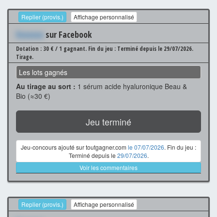
Replier (provis.)
Affichage personnalisé
Xxxxxxx
sur Facebook
Dotation : 30 € / 1 gagnant.
Fin du jeu : Terminé depuis le 29/07/2026.
Tirage.
Les lots gagnés
Au tirage au sort :
1 sérum acide hyaluronique Beau &
Bio (≈30 €)
Jeu terminé
Jeu-concours ajouté sur toutgagner.com
le 07/07/2026
. Fin du jeu :
Terminé depuis le
29/07/2026
.
Voir les commentaires
Replier (provis.)
Affichage personnalisé