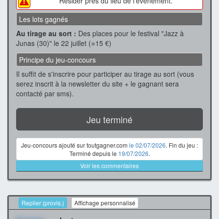
Résider près du lieu de l'événement.
Les lots gagnés
Au tirage au sort :
Des places pour le festival "Jazz à
Junas (30)" le 22 juillet (≈15 €)
Principe du jeu-concours
Il suffit de s'inscrire pour participer au tirage au sort (vous
serez inscrit à la newsletter du site + le gagnant sera
contacté par sms).
Jeu terminé
Jeu-concours ajouté sur toutgagner.com
le 02/07/2026
. Fin du jeu :
Terminé depuis le
19/07/2026
.
Voir les commentaires
Replier (provis.)
Affichage personnalisé