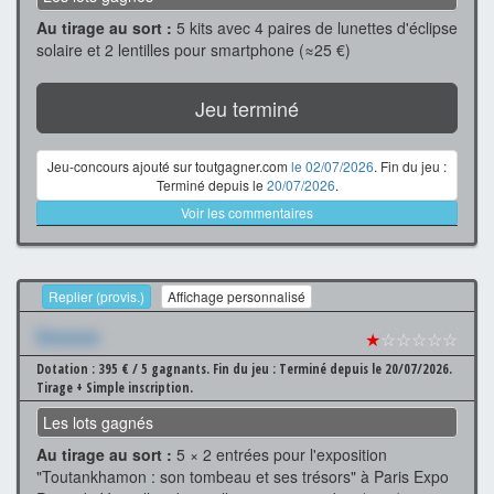
Au tirage au sort :
5 kits avec 4 paires de lunettes d'éclipse
solaire et 2 lentilles pour smartphone (≈25 €)
Jeu terminé
Jeu-concours ajouté sur toutgagner.com
le 02/07/2026
. Fin du jeu :
Terminé depuis le
20/07/2026
.
Voir les commentaires
Replier (provis.)
Affichage personnalisé
Xxxxxxx
★
☆☆☆☆☆
Dotation : 395 € / 5 gagnants.
Fin du jeu : Terminé depuis le 20/07/2026.
Tirage + Simple inscription.
Les lots gagnés
Au tirage au sort :
5 × 2 entrées pour l'exposition
"Toutankhamon : son tombeau et ses trésors" à Paris Expo