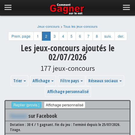
Jeux-concours
>
Tous les jeux-concours
Prem. page
1
2
3
4
5
6
7
8
suiv.
der.
Les jeux-concours ajoutés le
02/07/2026
177 jeux-concours
Trier
Affichage
Filtre pays
Réseaux sociaux
Affichage personnalisé
Replier (provis.)
Affichage personnalisé
Xxxxxxx
sur Facebook
Dotation : 30 € / 1 gagnant.
Fin du jeu : Terminé depuis le 25/07/2026.
Tirage.