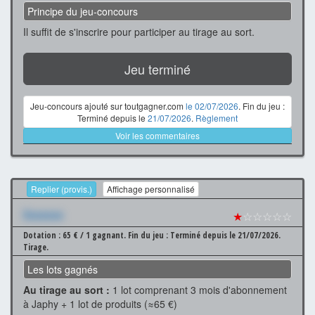
Principe du jeu-concours
Il suffit de s'inscrire pour participer au tirage au sort.
Jeu terminé
Jeu-concours ajouté sur toutgagner.com
le 02/07/2026
. Fin du jeu :
Terminé depuis le
21/07/2026
.
Règlement
Voir les commentaires
Replier (provis.)
Affichage personnalisé
Xxxxxxx
★
☆☆☆☆☆
Dotation : 65 € / 1 gagnant.
Fin du jeu : Terminé depuis le 21/07/2026.
Tirage.
Les lots gagnés
Au tirage au sort :
1 lot comprenant 3 mois d'abonnement
à Japhy + 1 lot de produits (≈65 €)