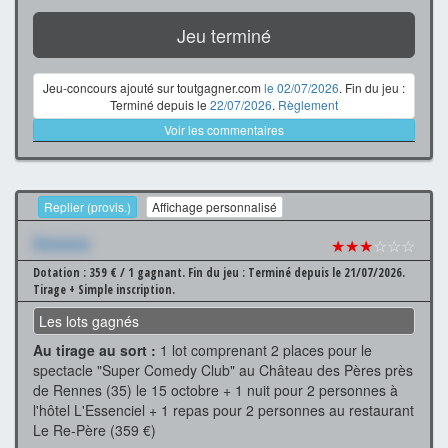
Jeu terminé
Jeu-concours ajouté sur toutgagner.com
le 02/07/2026
. Fin du jeu :
Terminé depuis le
22/07/2026
.
Règlement
Voir les commentaires
Replier (provis.)
Affichage personnalisé
Xxxxxxx
★★★
☆☆☆
Dotation : 359 € / 1 gagnant.
Fin du jeu : Terminé depuis le 21/07/2026.
Tirage + Simple inscription.
Les lots gagnés
Au tirage au sort :
1 lot comprenant 2 places pour le
spectacle "Super Comedy Club" au Château des Pères près
de Rennes (35) le 15 octobre + 1 nuit pour 2 personnes à
l'hôtel L'Essenciel + 1 repas pour 2 personnes au restaurant
Le Re-Père (359 €)