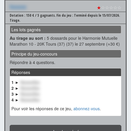
Xxxxxxx
★
☆☆☆☆☆
Dotation : 150 € / 5 gagnants.
Fin du jeu : Terminé depuis le 15/07/2026.
Tirage.
Les lots gagnés
Au tirage au sort :
5 dossards pour le Harmonie Mutuelle
Marathon 10 - 20K Tours (37) (37) le 27 septembre (≈30 €)
Principe du jeu-concours
Répondre à 4 questions.
Réponses
1 ►
XxxxxxXxx
2 ►
XxxxxxXxx
3 ►
XxxxxxXxx
4 ►
XxxxxxXxx
Pour voir les réponses de ce jeu,
abonnez-vous
.