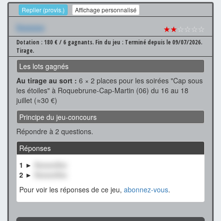
Replier (provis.)
Affichage personnalisé
Xxxxxxx
★★
☆☆☆☆
Dotation : 180 € / 6 gagnants.
Fin du jeu : Terminé depuis le 09/07/2026.
Tirage.
Les lots gagnés
Au tirage au sort :
6 × 2 places pour les soirées "Cap sous
les étoiles" à Roquebrune-Cap-Martin (06) du 16 au 18
juillet (≈30 €)
Principe du jeu-concours
Répondre à 2 questions.
Réponses
1 ►
XxxxxxXxx
2 ►
XxxxxxXxx
Pour voir les réponses de ce jeu,
abonnez-vous
.