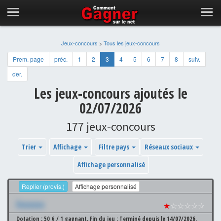
Jeux-concours
>
Tous les jeux-concours
Prem. page
préc.
1
2
3
4
5
6
7
8
suiv.
der.
Les jeux-concours ajoutés le
02/07/2026
177 jeux-concours
Trier
Affichage
Filtre pays
Réseaux sociaux
Affichage personnalisé
Replier (provis.)
Affichage personnalisé
Xxxxxxx
★
☆☆☆☆☆
Dotation : 50 € / 1 gagnant.
Fin du jeu : Terminé depuis le 14/07/2026.