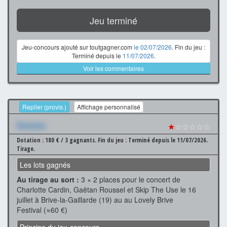
Jeu terminé
Jeu-concours ajouté sur toutgagner.com
le 02/07/2026
. Fin du jeu :
Terminé depuis le
11/07/2026
.
Voir les commentaires
Replier (provis.)
Affichage personnalisé
Xxxxxxx
★
☆☆☆☆☆
Dotation : 180 € / 3 gagnants.
Fin du jeu : Terminé depuis le 11/07/2026.
Tirage.
Les lots gagnés
Au tirage au sort :
3 × 2 places pour le concert de
Charlotte Cardin, Gaëtan Roussel et Skip The Use le 16
juillet à Brive-la-Gaillarde (19) au au Lovely Brive
Festival (≈60 €)