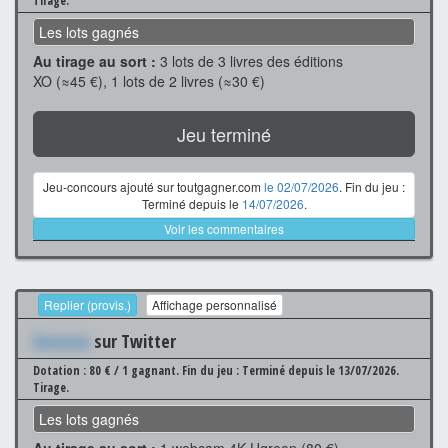
Tirage.
Les lots gagnés
Au tirage au sort :
3 lots de 3 livres des éditions
XO (≈45 €), 1 lots de 2 livres (≈30 €)
Jeu terminé
Jeu-concours ajouté sur toutgagner.com
le 02/07/2026
. Fin du jeu :
Terminé depuis le
14/07/2026
.
Voir les commentaires
Replier (provis.)
Affichage personnalisé
Xxxxxxx
sur Twitter
Dotation : 80 € / 1 gagnant.
Fin du jeu : Terminé depuis le 13/07/2026.
Tirage.
Les lots gagnés
Au tirage au sort :
1 webcam 4K Ugreen (80 €)