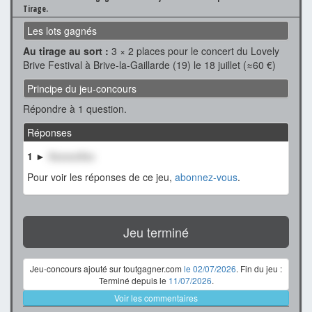
Tirage.
Les lots gagnés
Au tirage au sort :
3 × 2 places pour le concert du Lovely
Brive Festival à Brive-la-Gaillarde (19) le 18 juillet (≈60 €)
Principe du jeu-concours
Répondre à 1 question.
Réponses
1 ►
XxxxxxXxx
Pour voir les réponses de ce jeu,
abonnez-vous
.
Jeu terminé
Jeu-concours ajouté sur toutgagner.com
le 02/07/2026
. Fin du jeu :
Terminé depuis le
11/07/2026
.
Voir les commentaires