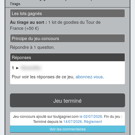
Tirage.
Les lots gagnés
Au tirage au sort :
1 lot de goodies du Tour de
France (≈50 €)
Principe du jeu-concours
Répondre à 1 question.
Réponses
1 ►
XxxxxxXxx
Pour voir les réponses de ce jeu,
abonnez-vous
.
Jeu terminé
Jeu-concours ajouté sur toutgagner.com
le 02/07/2026
. Fin du jeu :
Terminé depuis le
14/07/2026
.
Règlement
Voir les commentaires