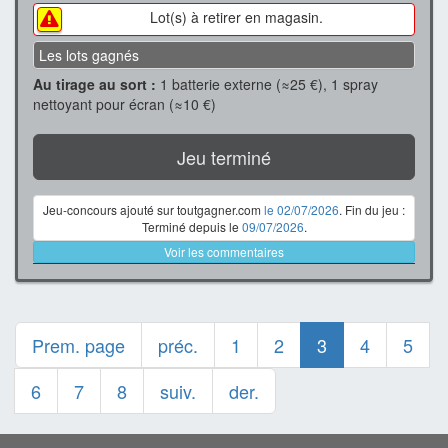
Lot(s) à retirer en magasin.
Les lots gagnés
Au tirage au sort :
1 batterie externe (≈25 €), 1 spray
nettoyant pour écran (≈10 €)
Jeu terminé
Jeu-concours ajouté sur toutgagner.com
le 02/07/2026
. Fin du jeu :
Terminé depuis le
09/07/2026
.
Voir les commentaires
Prem. page
préc.
1
2
3
4
5
6
7
8
suiv.
der.