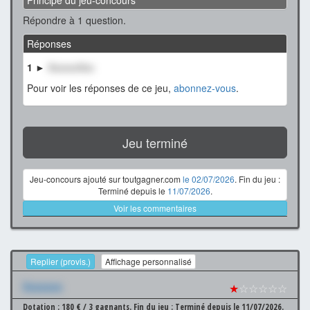
Principe du jeu-concours
Répondre à 1 question.
Réponses
1 ►
XxxxxxXxx
Pour voir les réponses de ce jeu,
abonnez-vous
.
Jeu terminé
Jeu-concours ajouté sur toutgagner.com
le 02/07/2026
. Fin du jeu :
Terminé depuis le
11/07/2026
.
Voir les commentaires
Replier (provis.)
Affichage personnalisé
Xxxxxxx
★
☆☆☆☆☆
Dotation : 180 € / 3 gagnants.
Fin du jeu : Terminé depuis le 11/07/2026.