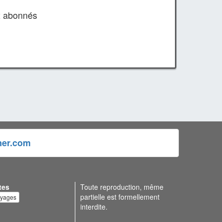
x abonnés
ner.com
tes
Toute reproduction, même
partielle est formellement
oyages
interdite.