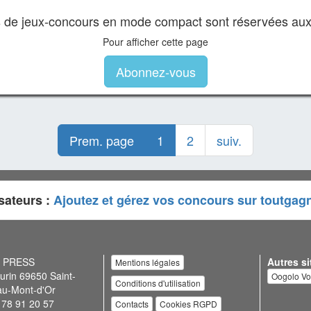
es de jeux-concours en mode compact sont réservées au
Pour afficher cette page
Abonnez-vous
Prem. page
1
2
suiv.
sateurs :
Ajoutez et gérez vos concours sur toutgag
N PRESS
Autres si
Mentions légales
urin 69650 Saint-
Oogolo V
Conditions d'utilisation
au-Mont-d'Or
 78 91 20 57
Contacts
Cookies RGPD