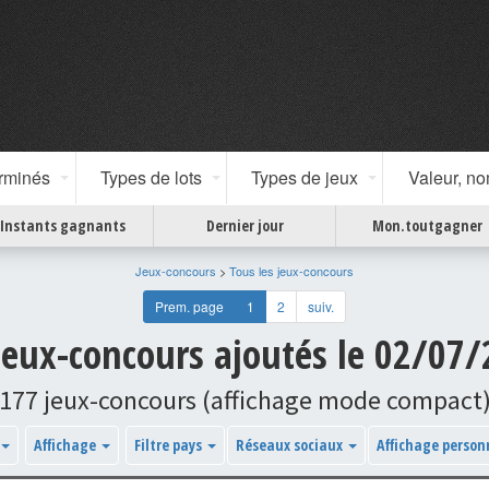
erminés
Types de lots
Types de jeux
Valeur, n
Instants gagnants
Dernier jour
Mon.toutgagner
Jeux-concours
>
Tous les jeux-concours
Prem. page
1
2
suiv.
jeux-concours ajoutés le 02/07
177 jeux-concours (affichage mode compact
Affichage
Filtre pays
Réseaux sociaux
Affichage person