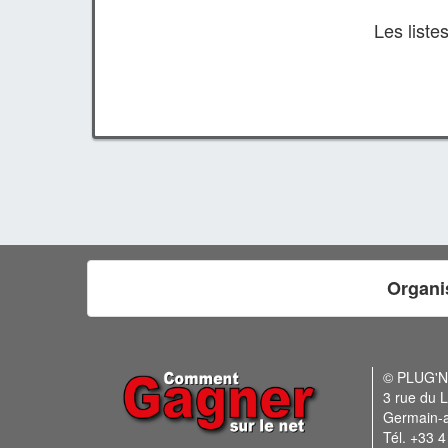
Les list
Organi
© PLUG'
3 rue du L
Germain-
Tél. +33 4