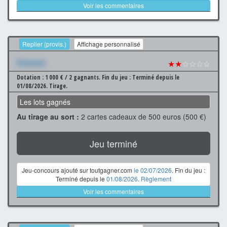
Voir les commentaires
Replier (provis.)
Affichage personnalisé
Xxxxxxx
★★
☆☆☆☆
Dotation : 1 000 € / 2 gagnants.
Fin du jeu : Terminé depuis le
01/08/2026.
Tirage.
Les lots gagnés
Au tirage au sort :
2 cartes cadeaux de 500 euros (500 €)
Jeu terminé
Jeu-concours ajouté sur toutgagner.com
le 02/07/2026
. Fin du jeu :
Terminé depuis le
01/08/2026
.
Règlement
Voir les commentaires