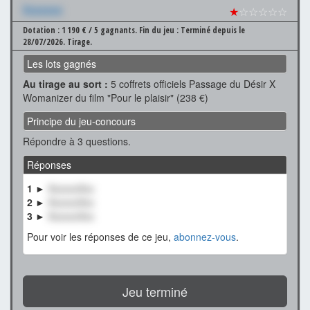
Xxxxxxx
★
☆☆☆☆☆
Dotation : 1 190 € / 5 gagnants.
Fin du jeu : Terminé depuis le
28/07/2026.
Tirage.
Les lots gagnés
Au tirage au sort :
5 coffrets officiels Passage du Désir X
Womanizer du film "Pour le plaisir" (238 €)
Principe du jeu-concours
Répondre à 3 questions.
Réponses
1 ►
XxxxxxXxx
2 ►
XxxxxxXxx
3 ►
XxxxxxXxx
Pour voir les réponses de ce jeu,
abonnez-vous
.
Jeu terminé