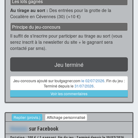
Les lots gagnés
Au tirage au sort :
Des entrées pour la grotte de la
Cocalière en Cévennes (30) (≈10 €)
Principe du jeu-concours
Il suffit de s'inscrire pour participer au tirage au sort (vous
serez inscrit à la newsletter du site + le gagnant sera
contacté par sms).
Jeu terminé
Jeu-concours ajouté sur toutgagner.com
le 02/07/2026
. Fin du jeu :
Terminé depuis le
31/07/2026
.
Voir les commentaires
Replier (provis.)
Affichage personnalisé
Xxxxxxx
sur Facebook
Dotation : 100 € / 1 gagnant.
Fin du jeu : Terminé depuis le 30/07/2026.