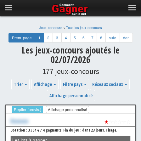
Jeux-concours
>
Tous les jeux-concours
Prem. page
1
2
3
4
5
6
7
8
suiv.
der.
Les jeux-concours ajoutés le
02/07/2026
177 jeux-concours
Trier
Affichage
Filtre pays
Réseaux sociaux
Affichage personnalisé
Replier (provis.)
Affichage personnalisé
Xxxxxxx
★
☆☆☆☆☆
Dotation : 3 504 € / 4 gagnants.
Fin du jeu : dans 23 jours.
Tirage.
Les lots à gagner