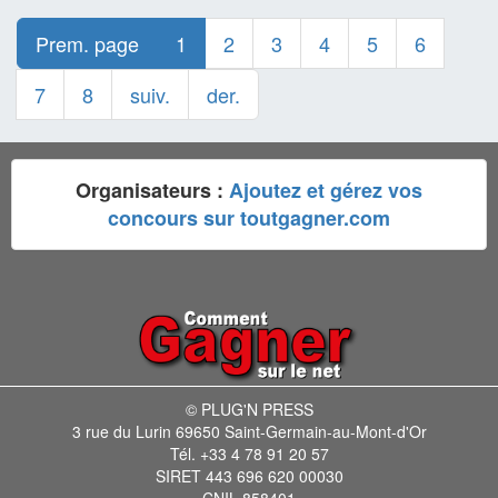
Prem. page
1
2
3
4
5
6
7
8
suiv.
der.
Organisateurs :
Ajoutez et gérez vos
concours sur toutgagner.com
© PLUG'N PRESS
3 rue du Lurin 69650 Saint-Germain-au-Mont-d'Or
Tél. +33 4 78 91 20 57
SIRET 443 696 620 00030
CNIL 858401