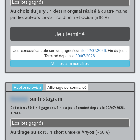
Les lots gagnés
Au choix du jury :
1 dessin original réalisé à quatre mains
par les auteurs Lewis Trondheim et Obion (≈80 €)
Jeu terminé
Jeu-concours ajouté sur toutgagner.com
le 02/07/2026
. Fin du jeu :
Terminé depuis le
30/07/2026
.
Voir les commentaires
Replier (provis.)
Affichage personnalisé
Xxxxxxx
sur Instagram
Dotation : 50 € / 1 gagnant.
Fin du jeu : Terminé depuis le 30/07/2026.
Tirage.
Les lots gagnés
Au tirage au sort :
1 short unisexe Artyoti (≈50 €)