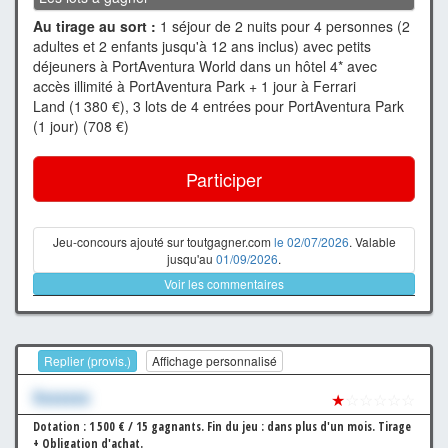
Au tirage au sort :
1 séjour de 2 nuits pour 4 personnes (2
adultes et 2 enfants jusqu'à 12 ans inclus) avec petits
déjeuners à PortAventura World dans un hôtel 4* avec
accès illimité à PortAventura Park + 1 jour à Ferrari
Land (1 380 €), 3 lots de 4 entrées pour PortAventura Park
(1 jour) (708 €)
Participer
Jeu-concours ajouté sur toutgagner.com
le 02/07/2026
. Valable
jusqu'au
01/09/2026
.
Voir les commentaires
Replier (provis.)
Affichage personnalisé
Xxxxxxx
★
☆☆☆☆☆
Dotation : 1 500 € / 15 gagnants.
Fin du jeu : dans plus d'un mois.
Tirage
+ Obligation d'achat.