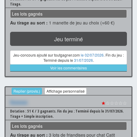
Tirage.
Les lots gagnés
Au tirage au sort :
1 manette de jeu au choix (≈60 €)
Jeu terminé
Jeu-concours ajouté sur toutgagner.com
le 02/07/2026
. Fin du jeu :
Terminé depuis le
31/07/2026
.
Voir les commentaires
Replier (provis.)
Affichage personnalisé
Xxxxxxx
★
☆☆☆☆☆
Dotation : 51 € / 3 gagnants.
Fin du jeu : Terminé depuis le 31/07/2026.
Tirage + Simple inscription.
Les lots gagnés
Au tirage au sort :
3 lots de friandises pour chat Catit