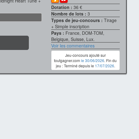
idnight Heart Tune +
Dotation :
36 €
Nombre de lots :
3
Types de jeu-concours :
Tirage
+ Simple inscription
Pays :
France, DOM-TOM,
Belgique, Suisse, Lux.
Voir les commentaires
Jeu-concours ajouté sur
toutgagner.com
le 30/06/2026
. Fin du
jeu : Terminé depuis le
17/07/2026
.