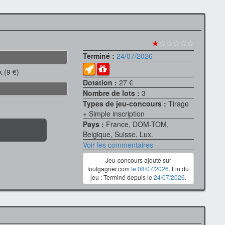
★
☆☆☆☆☆
Terminé :
24/07/2026
 (9 €)
Dotation :
27 €
Nombre de lots :
3
Types de jeu-concours :
Tirage
+ Simple inscription
Pays :
France, DOM-TOM,
Belgique, Suisse, Lux.
Voir les commentaires
Jeu-concours ajouté sur
toutgagner.com
le 08/07/2026
. Fin du
jeu : Terminé depuis le
24/07/2026
.