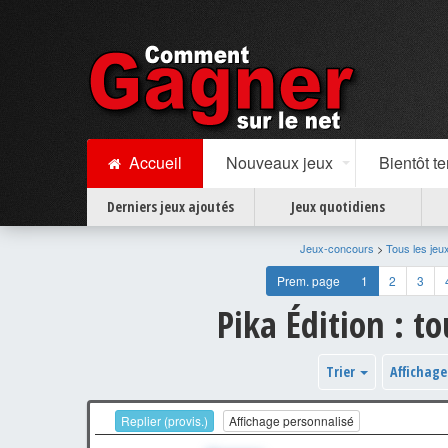
Accueil
Nouveaux jeux
Bientôt t
Derniers jeux ajoutés
Jeux quotidiens
Jeux-concours
>
Tous les jeu
Prem. page
1
2
3
Pika Édition : t
Trier
Affichag
Replier (provis.)
Affichage personnalisé