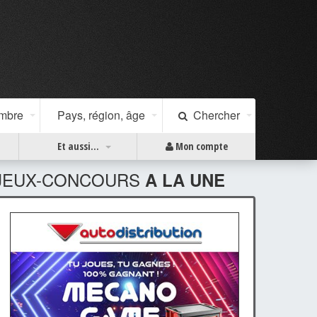
ombre
Pays, région, âge
Chercher
Et aussi...
Mon compte
JEUX-CONCOURS
A LA UNE