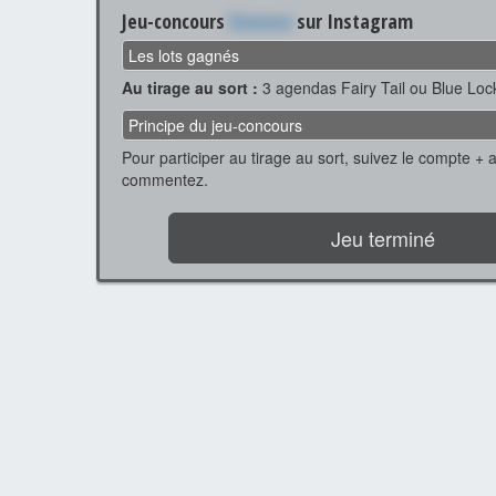
Jeu-concours
Xxxxxxx
sur Instagram
Les lots gagnés
Au tirage au sort :
3 agendas Fairy Tail ou Blue Lock
Principe du jeu-concours
Pour participer au tirage au sort, suivez le compte + 
commentez.
Jeu terminé