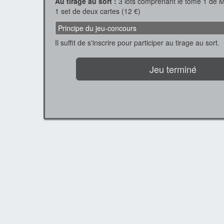
Au tirage au sort :
3 lots comprenant le tome 1 de M
1 set de deux cartes (12 €)
Principe du jeu-concours
Il suffit de s'inscrire pour participer au tirage au sort.
Jeu terminé