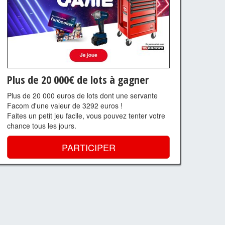
Plus de 20 000€ de lots à gagner
Plus de 20 000 euros de lots dont une servante
Facom d'une valeur de 3292 euros !
Faites un petit jeu facile, vous pouvez tenter votre
chance tous les jours.
PARTICIPER