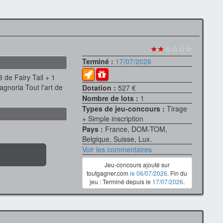
★★
☆☆☆☆
Terminé :
17/07/2026
 de Fairy Tail + 1
gnoria Tout l'art de
Dotation :
527 €
Nombre de lots :
1
Types de jeu-concours :
Tirage
+ Simple inscription
Pays :
France, DOM-TOM,
Belgique, Suisse, Lux.
Voir les commentaires
Jeu-concours ajouté sur
toutgagner.com
le 06/07/2026
. Fin du
jeu : Terminé depuis le
17/07/2026
.