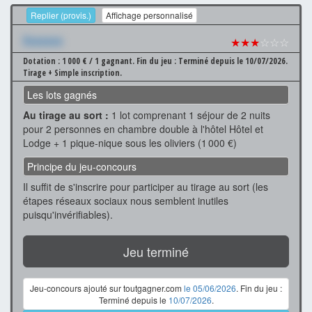
Replier (provis.)
Affichage personnalisé
Xxxxxxx
★★★
☆☆☆
Dotation : 1 000 € / 1 gagnant.
Fin du jeu : Terminé depuis le 10/07/2026.
Tirage + Simple inscription.
Les lots gagnés
Au tirage au sort :
1 lot comprenant 1 séjour de 2 nuits
pour 2 personnes en chambre double à l'hôtel Hôtel et
Lodge + 1 pique-nique sous les oliviers (1 000 €)
Principe du jeu-concours
Il suffit de s'inscrire pour participer au tirage au sort (les
étapes réseaux sociaux nous semblent inutiles
puisqu'invérifiables).
Jeu terminé
Jeu-concours ajouté sur toutgagner.com
le 05/06/2026
. Fin du jeu :
Terminé depuis le
10/07/2026
.