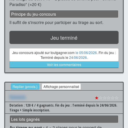
Paradiso" (≈20 €)
Principe du jeu-concours
Il suffit de s'inscrire pour participer au tirage au sort.
Jeu terminé
Jeu-concours ajouté sur toutgagner.com
le 05/06/2026
. Fin du jeu :
Terminé depuis le
24/06/2026
.
Voir les commentaires
Replier (provis.)
Affichage personnalisé
Xxxxxxx
★
☆☆☆☆☆
Dotation : 120 € / 4 gagnants.
Fin du jeu : Terminé depuis le 24/06/2026.
Tirage + Simple inscription.
Les lots gagnés
Au tirage au sort :
4 × 2 places pour le concert de