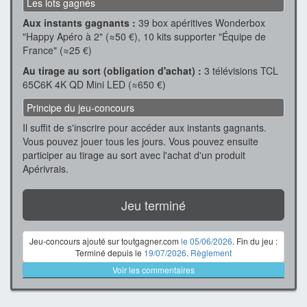
Les lots gagnés
Aux instants gagnants :
39 box apéritives Wonderbox
"Happy Apéro à 2" (≈50 €), 10 kits supporter "Équipe de
France" (≈25 €)
Au tirage au sort (obligation d'achat) :
3 télévisions TCL
65C6K 4K QD Mini LED (≈650 €)
Principe du jeu-concours
Il suffit de s'inscrire pour accéder aux instants gagnants.
Vous pouvez jouer tous les jours. Vous pouvez ensuite
participer au tirage au sort avec l'achat d'un produit
Apérivrais.
Jeu terminé
Jeu-concours ajouté sur toutgagner.com
le 05/06/2026
. Fin du jeu :
Terminé depuis le
19/07/2026
.
Règlement
Voir les commentaires