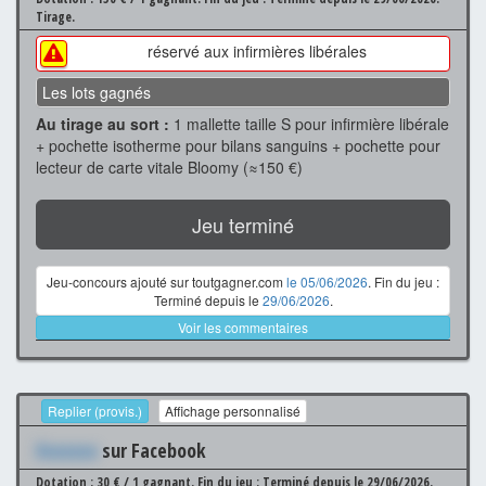
Tirage.
réservé aux infirmières libérales
Les lots gagnés
Au tirage au sort :
1 mallette taille S pour infirmière libérale
+ pochette isotherme pour bilans sanguins + pochette pour
lecteur de carte vitale Bloomy (≈150 €)
Jeu terminé
Jeu-concours ajouté sur toutgagner.com
le 05/06/2026
. Fin du jeu :
Terminé depuis le
29/06/2026
.
Voir les commentaires
Replier (provis.)
Affichage personnalisé
Xxxxxxx
sur Facebook
Dotation : 30 € / 1 gagnant.
Fin du jeu : Terminé depuis le 29/06/2026.