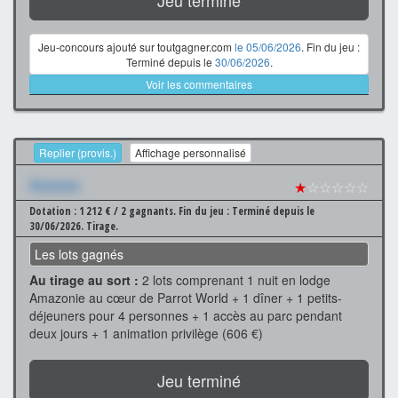
Jeu terminé
Jeu-concours ajouté sur toutgagner.com
le 05/06/2026
. Fin du jeu :
Terminé depuis le
30/06/2026
.
Voir les commentaires
Replier (provis.)
Affichage personnalisé
Xxxxxxx
★
☆☆☆☆☆
Dotation : 1 212 € / 2 gagnants.
Fin du jeu : Terminé depuis le
30/06/2026.
Tirage.
Les lots gagnés
Au tirage au sort :
2 lots comprenant 1 nuit en lodge
Amazonie au cœur de Parrot World + 1 dîner + 1 petits-
déjeuners pour 4 personnes + 1 accès au parc pendant
deux jours + 1 animation privilège (606 €)
Jeu terminé