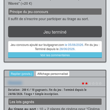
Waves" (≈20 €)
Principe du jeu-concours
Il suffit de s'inscrire pour participer au tirage au sort.
Jeu terminé
Jeu-concours ajouté sur toutgagner.com
le 05/06/2026
. Fin du jeu :
Terminé depuis le
28/06/2026
.
Voir les commentaires
Replier (provis.)
Affichage personnalisé
Xxxxxxx
★★
☆☆☆☆
Dotation : 200 € / 10 gagnants.
Fin du jeu : Terminé depuis le
24/06/2026.
Tirage + Simple inscription.
Les lots gagnés
Au tirage au sort :
10 × 2 places de cinéma pour "Cinéma