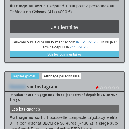
Au tirage au sort :
1 séjour d'1 nuit pour 2 personnes au
Château de Chissay (41) (≈200 €)
Jeu terminé
Jeu-concours ajouté sur toutgagner.com
le 05/06/2026
. Fin du jeu :
Terminé depuis le
24/06/2026
.
Voir les commentaires
Replier (provis.)
Affichage personnalisé
Xxxxxxx
sur Instagram
★
☆☆☆☆☆
Dotation : 840 € / 3 gagnants.
Fin du jeu : Terminé depuis le 23/06/2026.
Tirage.
Les lots gagnés
Au tirage au sort :
1 poussette compacte Ergobaby Metro
3 + 1 bon d'achat BBVM de 30 euros (≈430 €), 1 siège auto
Joie Steadi R129 + 1 bon d'achat BBVM de 30