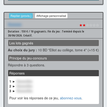
Replier (provis.)
Affichage personnalisé
Xxxxxxx
★★
☆☆☆☆
Dotation : 150 € / 10 gagnants.
Fin du jeu : Terminé depuis le
30/06/2026.
Créatif.
Les lots gagnés
Au choix du jury :
10 BD "Elliot au collège, tome 4" (≈15 €)
Principe du jeu-concours
Répondre à 3 questions.
Réponses
1 ►
XxxxxxXxx
2 ►
XxxxxxXxx
3 ►
XxxxxxXxx
Pour voir les réponses de ce jeu,
abonnez-vous
.