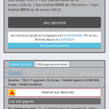
euros (≈230 €), 1 bon d'achat BBVM de 150 euros + 1 bon
d'achat BBVM de 30 euros (180 €)
Jeu terminé
Jeu-concours ajouté sur toutgagner.com
le 05/06/2026
. Fin du jeu :
Terminé depuis le
23/06/2026
.
Voir les commentaires
Replier (provis.)
Affichage personnalisé
Xxxxxxx
☆☆☆☆☆☆
Dotation : 190 € / 5 gagnants.
Fin du jeu : Terminé depuis le 23/06/2026.
Tirage + Simple inscription.
réservé aux abonnés
Les lots gagnés
Au tirage au sort :
5 × 2 places pour le concert de Julien