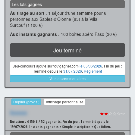
Les lots gagnés
Au tirage au sort :
1 séjour d'une semaine pour 6
personnes aux Sables-d'Olonne (85) à la Villa
Surcouf (1 100 €)
Aux instants gagnants :
100 boîtes apéro Paso (30 €)
Jeu terminé
Jeu-concours ajouté sur toutgagner.com
le 05/06/2026
. Fin du jeu :
Terminé depuis le
31/07/2026
.
Règlement
Voir les commentaires
Replier (provis.)
Affichage personnalisé
Xxxxxxx
★★
☆☆☆☆
Dotation : 4 150 € / 52 gagnants.
Fin du jeu : Terminé depuis le
19/07/2026.
Instants gagnants + Simple inscription + Quotidien.