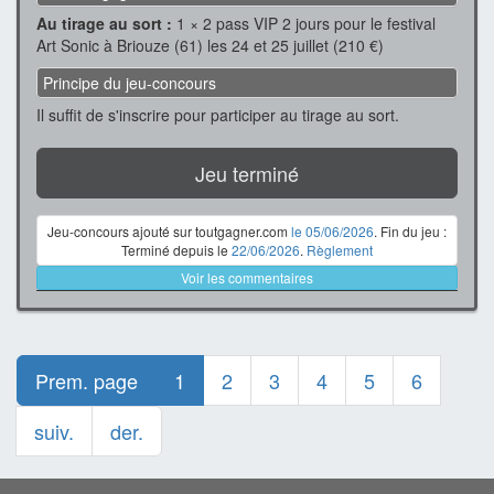
Au tirage au sort :
1 × 2 pass VIP 2 jours pour le festival
Art Sonic à Briouze (61) les 24 et 25 juillet (210 €)
Principe du jeu-concours
Il suffit de s'inscrire pour participer au tirage au sort.
Jeu terminé
Jeu-concours ajouté sur toutgagner.com
le 05/06/2026
. Fin du jeu :
Terminé depuis le
22/06/2026
.
Règlement
Voir les commentaires
Prem. page
1
2
3
4
5
6
suiv.
der.