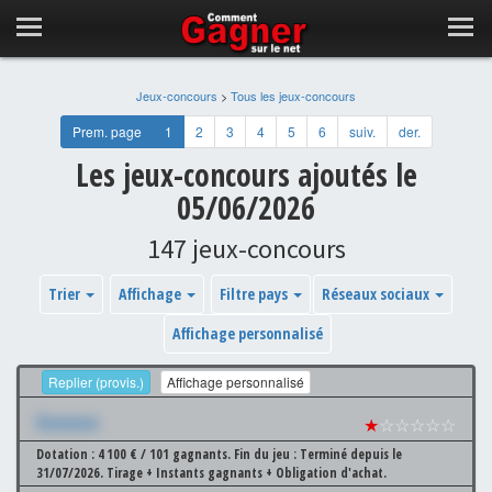
Jeux-concours
>
Tous les jeux-concours
Prem. page
1
2
3
4
5
6
suiv.
der.
Les jeux-concours ajoutés le
05/06/2026
147 jeux-concours
Trier
Affichage
Filtre pays
Réseaux sociaux
Affichage personnalisé
Replier (provis.)
Affichage personnalisé
Xxxxxxx
★
☆☆☆☆☆
Dotation : 4 100 € / 101 gagnants.
Fin du jeu : Terminé depuis le
31/07/2026.
Tirage + Instants gagnants + Obligation d'achat.