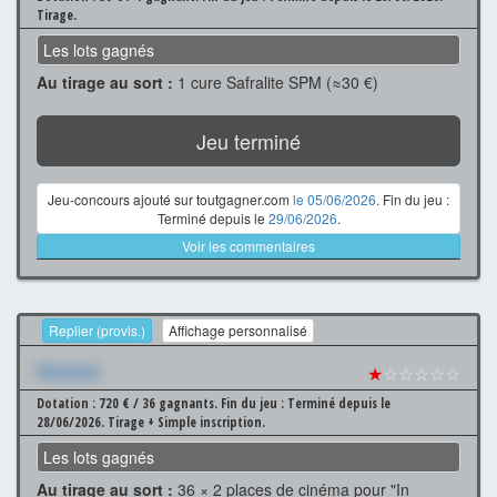
Tirage.
Les lots gagnés
Au tirage au sort :
1 cure Safralite SPM (≈30 €)
Jeu terminé
Jeu-concours ajouté sur toutgagner.com
le 05/06/2026
. Fin du jeu :
Terminé depuis le
29/06/2026
.
Voir les commentaires
Replier (provis.)
Affichage personnalisé
Xxxxxxx
★
☆☆☆☆☆
Dotation : 720 € / 36 gagnants.
Fin du jeu : Terminé depuis le
28/06/2026.
Tirage + Simple inscription.
Les lots gagnés
Au tirage au sort :
36 × 2 places de cinéma pour "In