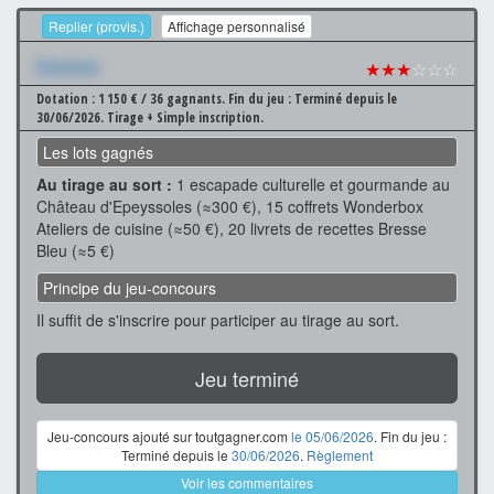
Replier (provis.)
Affichage personnalisé
Xxxxxxx
★★★
☆☆☆
Dotation : 1 150 € / 36 gagnants.
Fin du jeu : Terminé depuis le
30/06/2026.
Tirage + Simple inscription.
Les lots gagnés
Au tirage au sort :
1 escapade culturelle et gourmande au
Château d'Epeyssoles (≈300 €), 15 coffrets Wonderbox
Ateliers de cuisine (≈50 €), 20 livrets de recettes Bresse
Bleu (≈5 €)
Principe du jeu-concours
Il suffit de s'inscrire pour participer au tirage au sort.
Jeu terminé
Jeu-concours ajouté sur toutgagner.com
le 05/06/2026
. Fin du jeu :
Terminé depuis le
30/06/2026
.
Règlement
Voir les commentaires