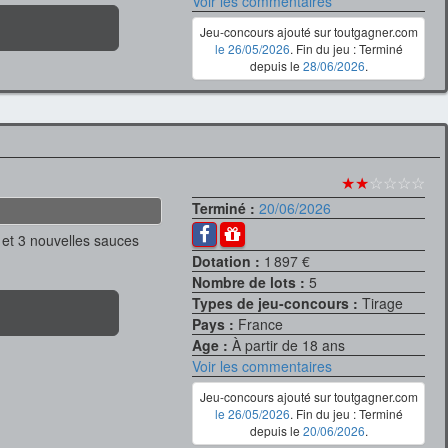
Voir les commentaires
Jeu-concours ajouté sur toutgagner.com
le 26/05/2026
. Fin du jeu : Terminé
depuis le
28/06/2026
.
★★
☆☆☆☆
Terminé :
20/06/2026
et 3 nouvelles sauces
Dotation :
1 897 €
Nombre de lots :
5
Types de jeu-concours :
Tirage
Pays :
France
Age :
À partir de 18 ans
Voir les commentaires
Jeu-concours ajouté sur toutgagner.com
le 26/05/2026
. Fin du jeu : Terminé
depuis le
20/06/2026
.