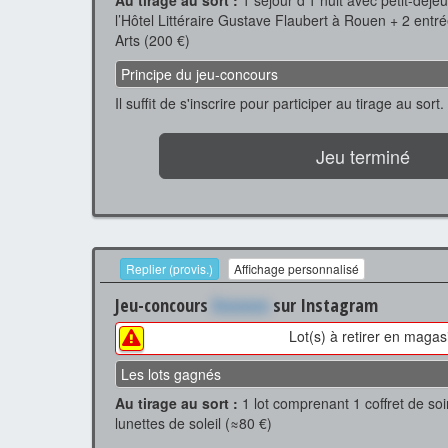
Au tirage au sort :
1 séjour d'1 nuit avec petit-déj
l’Hôtel Littéraire Gustave Flaubert à Rouen + 2 en
Arts (200 €)
Principe du jeu-concours
Il suffit de s'inscrire pour participer au tirage au sort.
Jeu terminé
Replier (provis.)
Affichage personnalisé
Jeu-concours
Xxxxxxx
sur Instagram
Lot(s) à retirer en magas
Les lots gagnés
Au tirage au sort :
1 lot comprenant 1 coffret de so
lunettes de soleil (≈80 €)