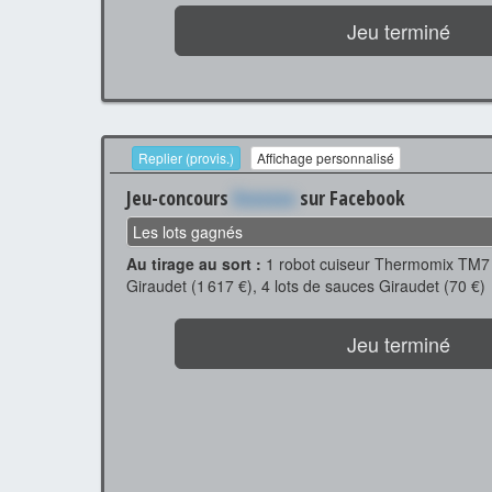
Jeu terminé
Replier (provis.)
Affichage personnalisé
Jeu-concours
Xxxxxxx
sur Facebook
Les lots gagnés
Au tirage au sort :
1 robot cuiseur Thermomix TM7 
Giraudet (1 617 €), 4 lots de sauces Giraudet (70 €)
Jeu terminé