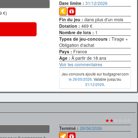
Date limite :
31/12/2026
9 €)
Fin du jeu :
dans plus d'un mois
Dotation :
469 €
Nombre de lots :
1
Types de jeu-concours :
Tirage +
Obligation d'achat
Pays :
France
Age :
À partir de 18 ans
Voir les commentaires
Jeu-concours ajouté sur toutgagner.com
le 26/05/2026
. Valable jusqu'au
31/12/2026
.
★★
☆☆☆☆
Terminé :
28/06/2026