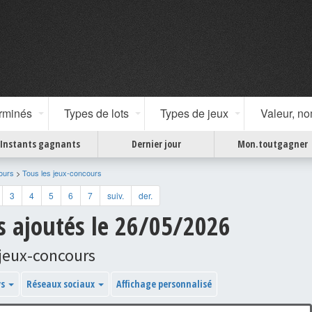
erminés
Types de lots
Types de jeux
Valeur, n
Instants gagnants
Dernier jour
Mon.toutgagner
ours
>
Tous les jeux-concours
3
4
5
6
7
suiv.
der.
s ajoutés le 26/05/2026
jeux-concours
ys
Réseaux sociaux
Affichage personnalisé