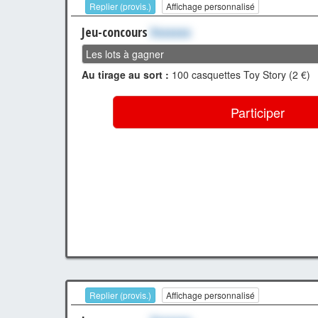
Replier (provis.)
Affichage personnalisé
Jeu-concours
Xxxxxxx
Les lots à gagner
Au tirage au sort :
100 casquettes Toy Story (2 €)
Participer
Replier (provis.)
Affichage personnalisé