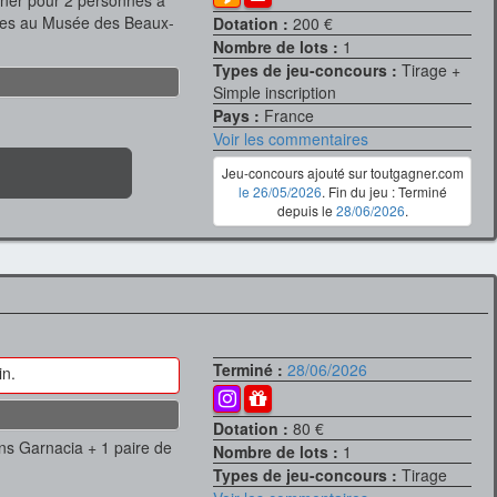
euner pour 2 personnes à
trées au Musée des Beaux-
Dotation :
200 €
Nombre de lots :
1
Types de jeu-concours :
Tirage +
Simple inscription
Pays :
France
Voir les commentaires
Jeu-concours ajouté sur toutgagner.com
le 26/05/2026
. Fin du jeu : Terminé
depuis le
28/06/2026
.
Terminé :
28/06/2026
in.
Dotation :
80 €
ins Garnacia + 1 paire de
Nombre de lots :
1
Types de jeu-concours :
Tirage