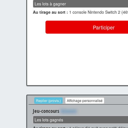
Les lots à gagner
Au tirage au sort :
1 console Nintendo Switch 2 (46
Participer
Replier (provis.)
Affichage personnalisé
Jeu-concours
Xxxxxxx
Les lots gagnés