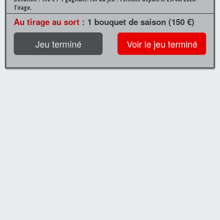
Tirage.
Au tirage au sort :
1 bouquet de saison (150 €)
Jeu terminé
Voir le jeu terminé