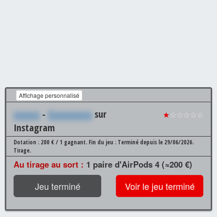
Affichage personnalisé
xxxxxx
-
Xxxxxxxxxx
sur
★
☆☆☆☆☆
Instagram
Dotation : 200 € / 1 gagnant.
Fin du jeu : Terminé depuis le 29/06/2026.
Tirage.
Au tirage au sort :
1 paire d'AirPods 4 (≈200 €)
Jeu terminé
Voir le jeu terminé