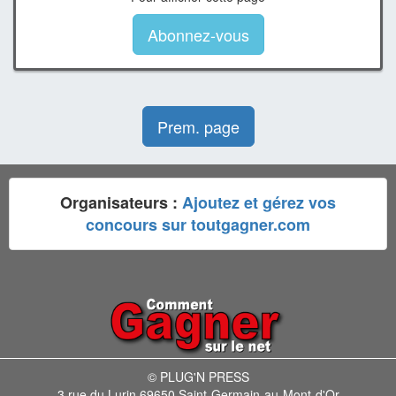
Abonnez-vous
Prem. page
Organisateurs :
Ajoutez et gérez vos
concours sur toutgagner.com
© PLUG'N PRESS
3 rue du Lurin 69650 Saint-Germain-au-Mont-d'Or