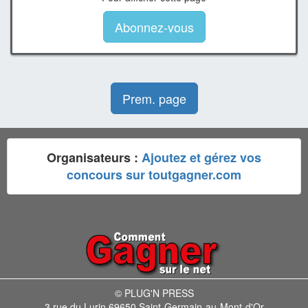
Abonnez-vous
Prem. page
Organisateurs :
Ajoutez et gérez vos
concours sur toutgagner.com
© PLUG'N PRESS
3 rue du Lurin 69650 Saint-Germain-au-Mont-d'Or