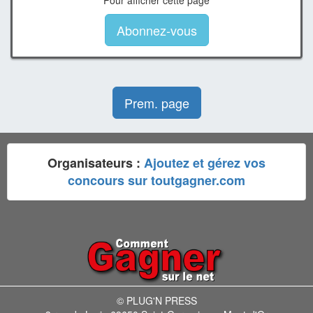
Pour afficher cette page
Abonnez-vous
Prem. page
Organisateurs :
Ajoutez et gérez vos
concours sur toutgagner.com
© PLUG'N PRESS