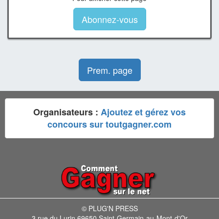
Abonnez-vous
Prem. page
Organisateurs :
Ajoutez et gérez vos
concours sur toutgagner.com
© PLUG'N PRESS
3 rue du Lurin 69650 Saint-Germain-au-Mont-d'Or