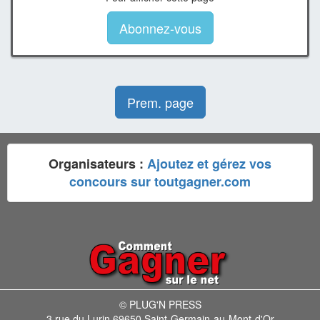
Abonnez-vous
Prem. page
Organisateurs :
Ajoutez et gérez vos
concours sur toutgagner.com
© PLUG'N PRESS
3 rue du Lurin 69650 Saint-Germain-au-Mont-d'Or