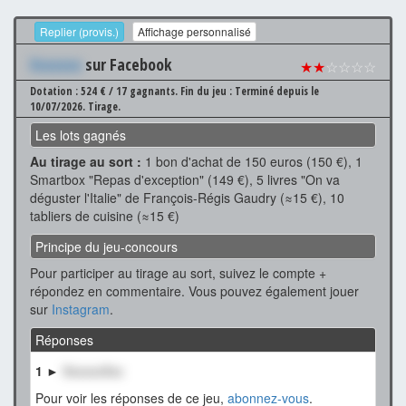
Replier (provis.)
Affichage personnalisé
Xxxxxxx
sur Facebook
★★
☆☆☆☆
Dotation : 524 € / 17 gagnants.
Fin du jeu : Terminé depuis le
10/07/2026.
Tirage.
Les lots gagnés
Au tirage au sort :
1 bon d'achat de 150 euros (150 €), 1
Smartbox "Repas d'exception" (149 €), 5 livres "On va
déguster l'Italie" de François-Régis Gaudry (≈15 €), 10
tabliers de cuisine (≈15 €)
Principe du jeu-concours
Pour participer au tirage au sort, suivez le compte +
répondez en commentaire. Vous pouvez également jouer
sur
Instagram
.
Réponses
1 ►
XxxxxxXxx
Pour voir les réponses de ce jeu,
abonnez-vous
.