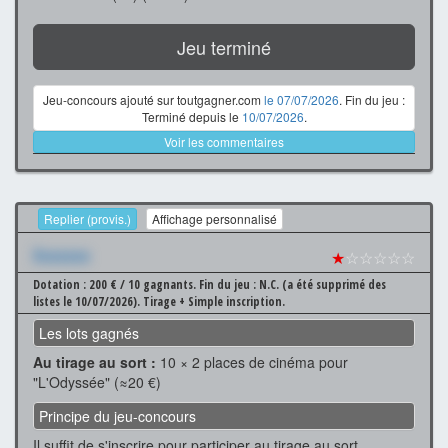
Jeu terminé
Jeu-concours ajouté sur toutgagner.com
le 07/07/2026
. Fin du jeu :
Terminé depuis le
10/07/2026
.
Voir les commentaires
Replier (provis.)
Affichage personnalisé
Xxxxxxx
★
☆☆☆☆☆
Dotation : 200 € / 10 gagnants.
Fin du jeu : N.C. (a été supprimé des
listes le 10/07/2026).
Tirage + Simple inscription.
Les lots gagnés
Au tirage au sort :
10 × 2 places de cinéma pour
"L'Odyssée" (≈20 €)
Principe du jeu-concours
Il suffit de s'inscrire pour participer au tirage au sort.