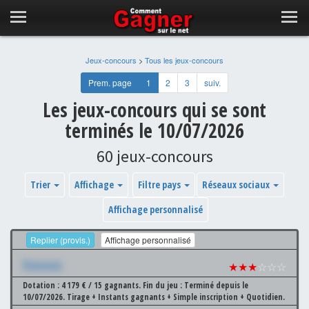
Jeux-concours
>
Tous les jeux-concours
Prem. page
1
2
3
suiv.
Les jeux-concours qui se sont
terminés le 10/07/2026
60 jeux-concours
Trier
Affichage
Filtre pays
Réseaux sociaux
Affichage personnalisé
Replier (provis.)
Affichage personnalisé
Xxxxxxx
★★★
☆☆☆
Dotation : 4 179 € / 15 gagnants.
Fin du jeu : Terminé depuis le
10/07/2026.
Tirage + Instants gagnants + Simple inscription + Quotidien.