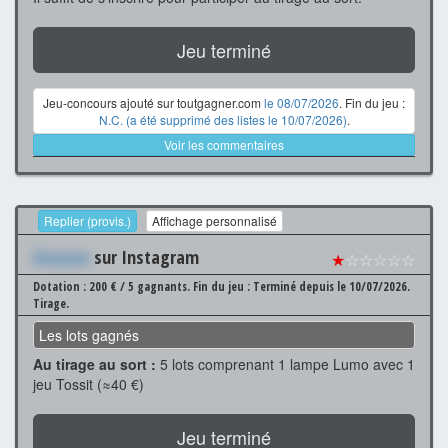
Jeu terminé
Jeu-concours ajouté sur toutgagner.com
le 08/07/2026
. Fin du jeu :
N.C. (a été supprimé des listes le 10/07/2026)
.
Voir les commentaires
Replier (provis.)
Affichage personnalisé
Xxxxxxx
sur Instagram
★
☆☆☆☆☆
Dotation : 200 € / 5 gagnants.
Fin du jeu : Terminé depuis le 10/07/2026.
Tirage.
Les lots gagnés
Au tirage au sort :
5 lots comprenant 1 lampe Lumo avec 1
jeu Tossit (≈40 €)
Jeu terminé