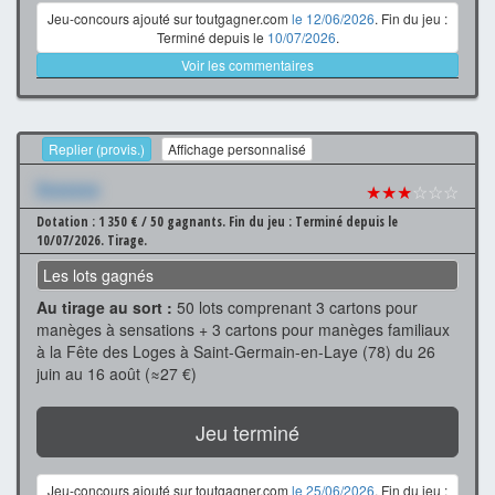
Jeu-concours ajouté sur toutgagner.com
le 12/06/2026
. Fin du jeu :
Terminé depuis le
10/07/2026
.
Voir les commentaires
Replier (provis.)
Affichage personnalisé
Xxxxxxx
★★★
☆☆☆
Dotation : 1 350 € / 50 gagnants.
Fin du jeu : Terminé depuis le
10/07/2026.
Tirage.
Les lots gagnés
Au tirage au sort :
50 lots comprenant 3 cartons pour
manèges à sensations + 3 cartons pour manèges familiaux
à la Fête des Loges à Saint-Germain-en-Laye (78) du 26
juin au 16 août (≈27 €)
Jeu terminé
Jeu-concours ajouté sur toutgagner.com
le 25/06/2026
. Fin du jeu :