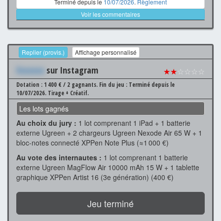
Terminé depuis le
10/07/2026
.
Règlement
Voir les commentaires
Replier (provis.)
Affichage personnalisé
Xxxxxxx
sur Instagram
★★
☆☆☆☆
Dotation : 1 400 € / 2 gagnants.
Fin du jeu : Terminé depuis le
10/07/2026.
Tirage + Créatif.
Les lots gagnés
Au choix du jury :
1 lot comprenant 1 iPad + 1 batterie
externe Ugreen + 2 chargeurs Ugreen Nexode Air 65 W + 1
bloc-notes connecté XPPen Note Plus (≈1 000 €)
Au vote des internautes :
1 lot comprenant 1 batterie
externe Ugreen MagFlow Air 10000 mAh 15 W + 1 tablette
graphique XPPen Artist 16 (3e génération) (400 €)
Jeu terminé