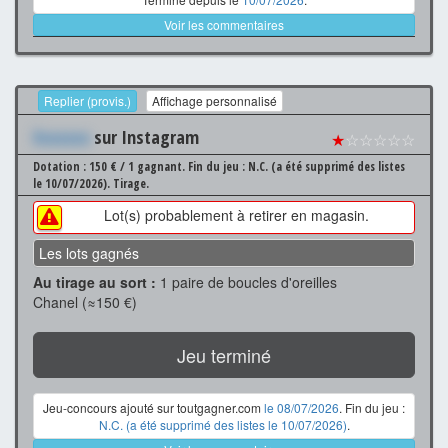
Voir les commentaires
Replier (provis.)
Affichage personnalisé
Xxxxxxx
sur Instagram
★
☆☆☆☆☆
Dotation : 150 € / 1 gagnant.
Fin du jeu : N.C. (a été supprimé des listes
le 10/07/2026).
Tirage.
Lot(s) probablement à retirer en magasin.
Les lots gagnés
Au tirage au sort :
1 paire de boucles d'oreilles
Chanel (≈150 €)
Jeu terminé
Jeu-concours ajouté sur toutgagner.com
le 08/07/2026
. Fin du jeu :
N.C. (a été supprimé des listes le 10/07/2026)
.