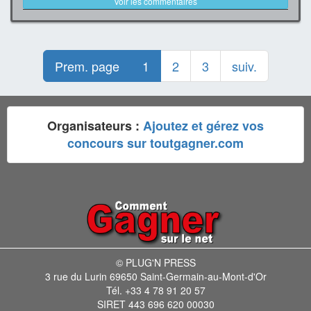
Voir les commentaires
Prem. page
1
2
3
suiv.
Organisateurs :
Ajoutez et gérez vos
concours sur toutgagner.com
© PLUG'N PRESS
3 rue du Lurin 69650 Saint-Germain-au-Mont-d'Or
Tél. +33 4 78 91 20 57
SIRET 443 696 620 00030