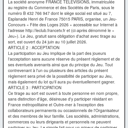
La société anonyme FRANCE TELEVISIONS, immatriculée
au registre du Commerce et des Sociétés de Paris, sous le
numéro B 432 766 947 dont le siège social est situé au 7,
Esplanade Henri de France 75015 PARIS, organise, un Jeu-
Concours « Fête des Loges 2026 » accessible sur Internet à
l'adresse http://leclub.francetv.fr et (ci-après dénommé le «
Jeu»). Le Jeu, gratuit sans obligation d'achat avec tirage au
sort, est ouvert du 24 juin au 10 juillet 2026.
ARTICLE 2 : ACCEPTATION
La participation au Jeu implique de la part des joueurs
l'acceptation sans aucune réserve du présent règlement et de
ses éventuels avenants ainsi que du principe du Jeu. Tout
contrevenant à l'un ou plusieurs des articles du présent
règlement sera privé de la possibilité de participer au Jeu,
mais également du lot qu'il aura pu éventuellement gagner.
ARTICLE 3 : PARTICIPATION
Ce tirage au sort est ouvert à toute personne en nom propre,
sans distinction d'âge, désireuse d'y participer résidant en
France métropolitaine et Outre-mer à l'exception des
collaborateurs permanents ou occasionnels de l'Organisateur
et des membres de leur famille. Les sociétés, administrations,
commerces ou leurs dirigeants et personnels ne peuvent
participer au Jeu. Le simple fait pour un mineur de participer