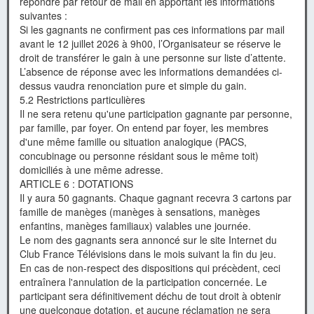
répondre par retour de mail en apportant les informations
suivantes :
Si les gagnants ne confirment pas ces informations par mail
avant le 12 juillet 2026 à 9h00, l’Organisateur se réserve le
droit de transférer le gain à une personne sur liste d’attente.
L’absence de réponse avec les informations demandées ci-
dessus vaudra renonciation pure et simple du gain.
5.2 Restrictions particulières
Il ne sera retenu qu'une participation gagnante par personne,
par famille, par foyer. On entend par foyer, les membres
d'une même famille ou situation analogique (PACS,
concubinage ou personne résidant sous le même toit)
domiciliés à une même adresse.
ARTICLE 6 : DOTATIONS
Il y aura 50 gagnants. Chaque gagnant recevra 3 cartons par
famille de manèges (manèges à sensations, manèges
enfantins, manèges familiaux) valables une journée.
Le nom des gagnants sera annoncé sur le site Internet du
Club France Télévisions dans le mois suivant la fin du jeu.
En cas de non-respect des dispositions qui précèdent, ceci
entraînera l'annulation de la participation concernée. Le
participant sera définitivement déchu de tout droit à obtenir
une quelconque dotation, et aucune réclamation ne sera