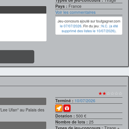
Types de jeu-concours :
Tirage
Pays :
France
Voir les commentaires
Jeu-concours ajouté sur toutgagner.com
le 07/07/2026
. Fin du jeu :
N.C. (a été
supprimé des listes le 10/07/2026)
.
★★
☆☆☆☆
Terminé :
10/07/2026
 "Lee Ufan" au Palais des
Dotation :
500 €
Nombre de lots :
25
Types de jeu-concours :
Tirage +