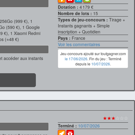
Dotation :
4 179 €
Nombre de lots :
15
Types de jeu-concours :
Tirage +
 256Go (999 €), 1
Instants gagnants + Simple
Go (590 €), 1 Google
inscription + Quotidien
9 €), 1 Xiaomi Redmi
Pays :
France
os (≈48 €)
Voir les commentaires
Jeu-concours ajouté sur toutgagner.com
t et accéder aux instants
le 17/06/2026
. Fin du jeu : Terminé
depuis le
10/07/2026
.
★★★
☆☆☆
Terminé :
10/07/2026