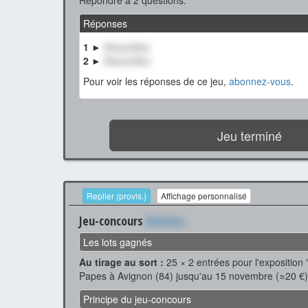
Répondre à 2 questions.
Réponses
1 ►
XxxxxxXxx
2 ►
XxxxxxXxx
Pour voir les réponses de ce jeu,
abonnez-vous
.
Jeu terminé
Replier (provis.)
Affichage personnalisé
Jeu-concours
Xxxxxxx
Les lots gagnés
Au tirage au sort :
25 × 2 entrées pour l'exposition
Papes à Avignon (84) jusqu'au 15 novembre (≈20 €)
Principe du jeu-concours