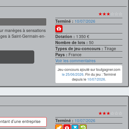
★★★
☆☆☆
Terminé :
10/07/2026
our manèges à sensations
oges à Saint-Germain-en-
Dotation :
1 350 €
Nombre de lots :
50
Types de jeu-concours :
Tirage
Pays :
France
Voir les commentaires
Jeu-concours ajouté sur toutgagner.com
le 25/06/2026
. Fin du jeu : Terminé
depuis le
10/07/2026
.
★★★
☆☆☆
Terminé :
10/07/2026
ntant d’une entreprise