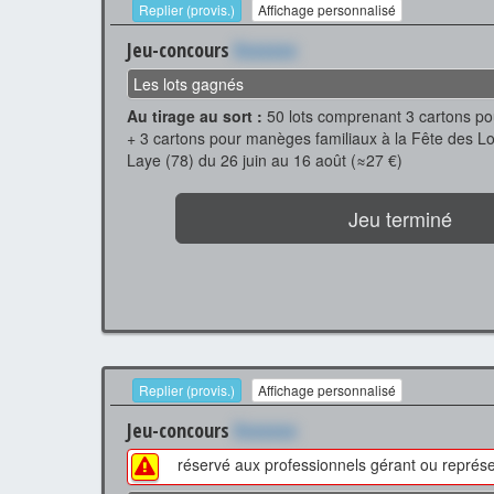
Replier (provis.)
Affichage personnalisé
Jeu-concours
Xxxxxxx
Les lots gagnés
Au tirage au sort :
50 lots comprenant 3 cartons p
+ 3 cartons pour manèges familiaux à la Fête des L
Laye (78) du 26 juin au 16 août (≈27 €)
Jeu terminé
Replier (provis.)
Affichage personnalisé
Jeu-concours
Xxxxxxx
réservé aux professionnels gérant ou représe