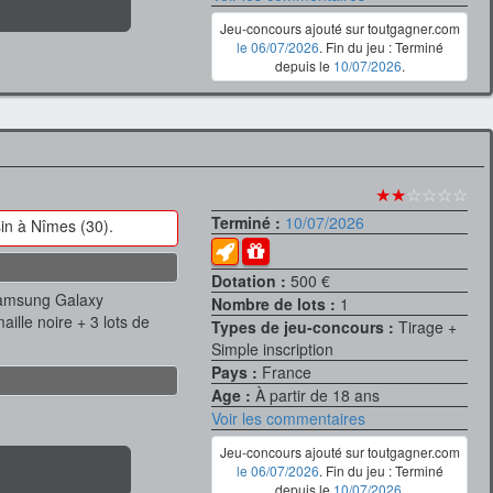
Jeu-concours ajouté sur toutgagner.com
le 06/07/2026
. Fin du jeu : Terminé
depuis le
10/07/2026
.
★★
☆☆☆☆
Terminé :
10/07/2026
in à Nîmes (30).
Dotation :
500 €
Samsung Galaxy
Nombre de lots :
1
lle noire + 3 lots de
Types de jeu-concours :
Tirage +
Simple inscription
Pays :
France
Age :
À partir de 18 ans
Voir les commentaires
Jeu-concours ajouté sur toutgagner.com
le 06/07/2026
. Fin du jeu : Terminé
depuis le
10/07/2026
.