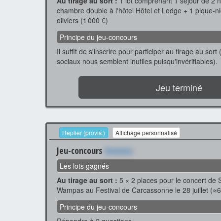
Au tirage au sort :
1 lot comprenant 1 séjour de 2 
chambre double à l'hôtel Hôtel et Lodge + 1 pique-n
oliviers (1 000 €)
Principe du jeu-concours
Il suffit de s'inscrire pour participer au tirage au sor
sociaux nous semblent inutiles puisqu'invérifiables).
Jeu terminé
Replier (provis.)
Affichage personnalisé
Jeu-concours
Xxxxxxx
Les lots gagnés
Au tirage au sort :
5 × 2 places pour le concert de S
Wampas au Festival de Carcassonne le 28 juillet (≈6
Principe du jeu-concours