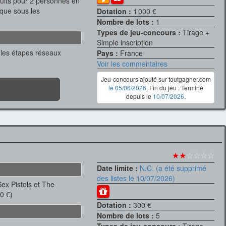
nuits pour 2 personnes en
ique sous les
Dotation :
1 000 €
Nombre de lots :
1
Types de jeu-concours :
Tirage +
Simple inscription
t (les étapes réseaux
Pays :
France
Voir les commentaires
Jeu-concours ajouté sur toutgagner.com
le 05/06/2026
. Fin du jeu : Terminé
depuis le
10/07/2026
.
★★
☆☆☆☆
Date limite :
N.C. (a été supprimé
des listes le 10/07/2026)
ex Pistols et The
0 €)
Dotation :
300 €
Nombre de lots :
5