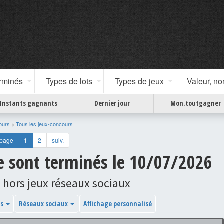
erminés
Types de lots
Types de jeux
Valeur, n
Instants gagnants
Dernier jour
Mon.toutgagner
ours
>
Tous les jeux-concours
 page
1
2
suiv.
se sont terminés le 10/07/2026
 hors jeux réseaux sociaux
ys
Réseaux sociaux
Affichage personnalisé