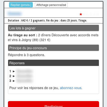
Replier (provis.)
Affichage personnalisé
Xxxxxxx
★
☆☆☆☆☆
Dotation : 642 € / 2 gagnants.
Fin du jeu : dans 25 jours.
Tirage.
Les lots à gagner
Au tirage au sort :
2 dîners Découverte avec accords mets
et vins à Joigny (89) (321 €)
Principe du jeu-concours
Répondre à 3 questions.
Réponses
1 ►
XxxxxxXxx
2 ►
XxxxxxXxx
3 ►
XxxxxxXxx
Pour voir les réponses de ce jeu,
abonnez-vous
.
Participer