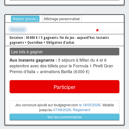
Replier (provis.)
Affichage personnalisé
Xxxxxxx
★
☆☆☆☆☆
Dotation : 30 000 € / 5 gagnants.
Fin du jeu : aujourd'hui.
Instants
gagnants + Quotidien + Obligation d'achat.
Les lots à gagner
Aux instants gagnants :
5 séjours à Milan du 4 et 6
septembre avec des billets pour le Formula 1 Pirelli Gran
Premio d'Italia + animations Barilla (6 000 €)
Participer
Jeu-concours ajouté sur toutgagner.com
le 18/05/2026
. Valable
jusqu'au
07/08/2026
.
Règlement
Voir les commentaires