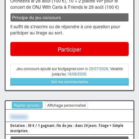
Orchestra le 28 août (100 €), 10 × 2 places VIP pour le
concert de ONJ With Carla & Friends le 29 août (100 €)
Principe du jeu-concours
Il suffit de s'inscrire ou de répondre à une question pour
participer au tirage au sort.
Participer
Jeu-concours ajouté sur toutgagner.com
le 29/07/2026
. Valable
jusqu'au
18/08/2026
.
Voir les commentaires
Replier (provis.)
Affichage personnalisé
Xxxxxxx
Dotation : 30 € / 1 gagnant.
Fin du jeu : dans 24 jours.
Tirage + Simple
inscription.