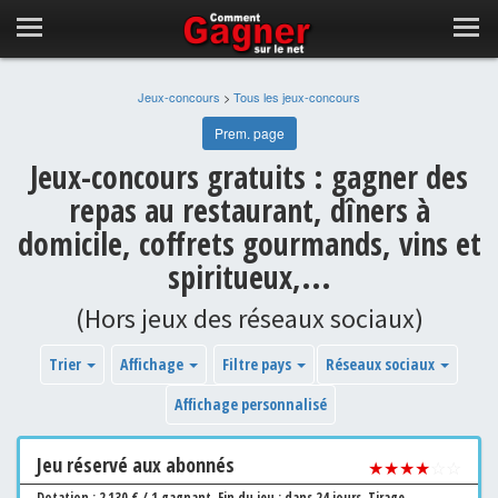
Jeux-concours
>
Tous les jeux-concours
Prem. page
Jeux-concours gratuits : gagner des
repas au restaurant, dîners à
domicile, coffrets gourmands, vins et
spiritueux,...
(Hors jeux des réseaux sociaux)
Trier
Affichage
Filtre pays
Réseaux sociaux
Affichage personnalisé
Jeu
réservé aux abonnés
★★★★
☆☆
Dotation : 2 130 € / 1 gagnant.
Fin du jeu : dans 24 jours.
Tirage.