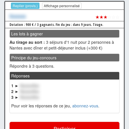
Replier (provis.)
Affichage personnalisé
Xxxxxxx
★★★
☆☆☆
Dotation : 900 € / 3 gagnants.
Fin du jeu : dans 9 jours.
Tirage.
Les lots à gagner
Au tirage au sort :
3 séjours d'1 nuit pour 2 personnes à
Nantes avec dîner et petit-déjeuner inclus (≈300 €)
Principe du jeu-concours
Répondre à 3 questions.
Réponses
1 ►
XxxxxxXxx
2 ►
XxxxxxXxx
3 ►
XxxxxxXxx
Pour voir les réponses de ce jeu,
abonnez-vous
.
Participer