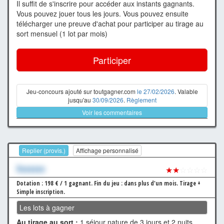
Il suffit de s'inscrire pour accéder aux instants gagnants.
Vous pouvez jouer tous les jours. Vous pouvez ensuite
télécharger une preuve d'achat pour participer au tirage au
sort mensuel (1 lot par mois)
Participer
Jeu-concours ajouté sur toutgagner.com
le 27/02/2026
. Valable
jusqu'au
30/09/2026
.
Règlement
Voir les commentaires
Replier (provis.)
Affichage personnalisé
Xxxxxxx
★★
☆☆☆☆
Dotation : 198 € / 1 gagnant.
Fin du jeu : dans plus d'un mois.
Tirage +
Simple inscription.
Les lots à gagner
Au tirage au sort :
1 séjour nature de 3 jours et 2 nuits