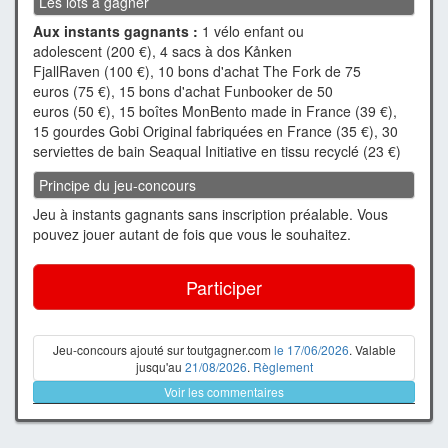
Les lots à gagner
Aux instants gagnants :
1 vélo enfant ou
adolescent (200 €), 4 sacs à dos Kånken
FjallRaven (100 €), 10 bons d'achat The Fork de 75
euros (75 €), 15 bons d'achat Funbooker de 50
euros (50 €), 15 boîtes MonBento made in France (39 €),
15 gourdes Gobi Original fabriquées en France (35 €), 30
serviettes de bain Seaqual Initiative en tissu recyclé (23 €)
Principe du jeu-concours
Jeu à instants gagnants sans inscription préalable. Vous
pouvez jouer autant de fois que vous le souhaitez.
Participer
Jeu-concours ajouté sur toutgagner.com
le 17/06/2026
. Valable
jusqu'au
21/08/2026
.
Règlement
Voir les commentaires