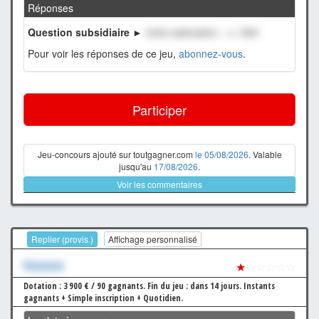
Réponses
Question subsidiaire ►
notre estimation : +/- 800
Pour voir les réponses de ce jeu,
abonnez-vous
.
Participer
Jeu-concours ajouté sur toutgagner.com
le 05/08/2026
. Valable
jusqu'au
17/08/2026
.
Voir les commentaires
Replier (provis.)
Affichage personnalisé
Xxxxxxx
★
☆☆☆☆☆
Dotation : 3 900 € / 90 gagnants.
Fin du jeu : dans 14 jours.
Instants
gagnants + Simple inscription + Quotidien.