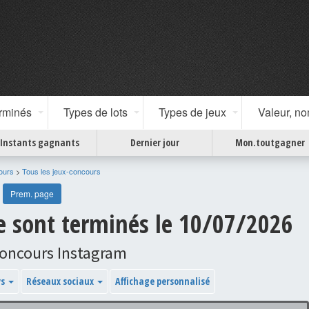
erminés
Types de lots
Types de jeux
Valeur, n
Instants gagnants
Dernier jour
Mon.toutgagner
ours
>
Tous les jeux-concours
Prem. page
se sont terminés le 10/07/2026
concours Instagram
ys
Réseaux sociaux
Affichage personnalisé