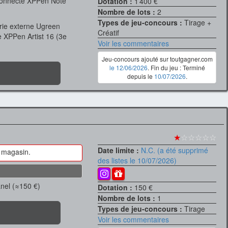
connecté XPPen Note
Dotation :
1 400 €
Nombre de lots :
2
Types de jeu-concours :
Tirage +
rie externe Ugreen
Créatif
 XPPen Artist 16 (3e
Voir les commentaires
Jeu-concours ajouté sur toutgagner.com
le 12/06/2026
. Fin du jeu : Terminé
depuis le
10/07/2026
.
★
☆☆☆☆☆
Date limite :
N.C. (a été supprimé
n magasin.
des listes le 10/07/2026)
anel (≈150 €)
Dotation :
150 €
Nombre de lots :
1
Types de jeu-concours :
Tirage
Voir les commentaires