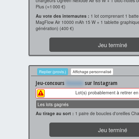
chargeurs Ugreen Nexode Air 65 W + 1 bloc-notes 
Plus (≈1 000 €)
Au vote des internautes :
1 lot comprenant 1 batte
MagFlow Air 10000 mAh 15 W + 1 tablette graphique
génération) (400 €)
Jeu terminé
Replier (provis.)
Affichage personnalisé
Jeu-concours
Xxxxxxx
sur Instagram
Lot(s) probablement à retirer e
Les lots gagnés
Au tirage au sort :
1 paire de boucles d'oreilles Ch
Jeu terminé