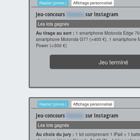
Replier (provis.)
Affichage personnalisé
Jeu-concours
Xxxxxxx
sur Instagram
Les lots gagnés
Au tirage au sort :
1 smartphone Motorola Edge 70 
smartphone Motorola G77 (≈400 €), 1 smartphone 
Power (≈300 €)
Jeu terminé
Replier (provis.)
Affichage personnalisé
Jeu-concours
Xxxxxxx
sur Instagram
Les lots gagnés
Au choix du jury :
1 lot comprenant 1 iPad + 1 batt