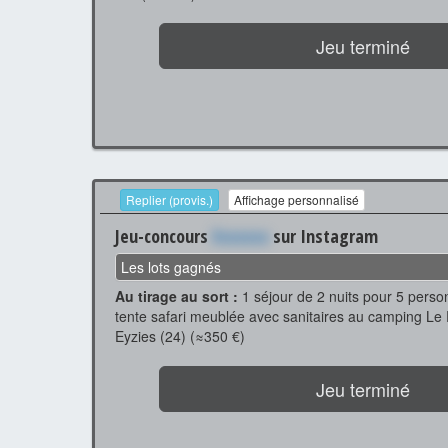
Jeu terminé
Replier (provis.)
Affichage personnalisé
Jeu-concours
Xxxxxxx
sur Instagram
Les lots gagnés
Au tirage au sort :
1 séjour de 2 nuits pour 5 pers
tente safari meublée avec sanitaires au camping L
Eyzies (24) (≈350 €)
Jeu terminé