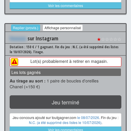
Voir les commentaires
Replier (provis.)
Affichage personnalisé
Xxxxxxx
sur Instagram
★
☆☆☆☆☆
Dotation : 150 € / 1 gagnant.
Fin du jeu : N.C. (a été supprimé des listes
le 10/07/2026).
Tirage.
Lot(s) probablement à retirer en magasin.
Les lots gagnés
Au tirage au sort :
1 paire de boucles d'oreilles
Chanel (≈150 €)
Jeu terminé
Jeu-concours ajouté sur toutgagner.com
le 08/07/2026
. Fin du jeu :
N.C. (a été supprimé des listes le 10/07/2026)
.
Voir les commentaires