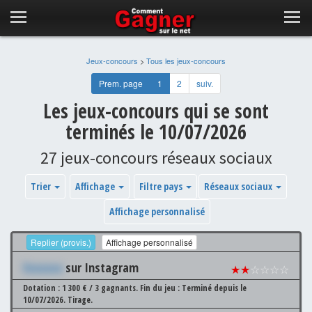
Jeux-concours
>
Tous les jeux-concours
Prem. page
1
2
suiv.
Les jeux-concours qui se sont
terminés le 10/07/2026
27 jeux-concours réseaux sociaux
Trier
Affichage
Filtre pays
Réseaux sociaux
Affichage personnalisé
Replier (provis.)
Affichage personnalisé
Xxxxxxx
sur Instagram
★★
☆☆☆☆
Dotation : 1 300 € / 3 gagnants.
Fin du jeu : Terminé depuis le
10/07/2026.
Tirage.