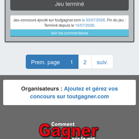
Jeu terminé
Jeu-concours ajouté sur toutgagner.com
le 03/07/2026
. Fin du jeu :
Terminé depuis le
10/07/2026
.
Voir les commentaires
Prem. page
1
2
suiv.
Organisateurs :
Ajoutez et gérez vos
concours sur toutgagner.com