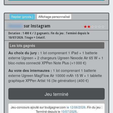
Replier (provis.)
Affichage personnalisé
Xxxxxxx
sur Instagram
★★
☆☆☆☆
Dotation : 1 400 € / 2 gagnants.
Fin du jeu : Terminé depuis le
10/07/2026.
Tirage + Créatif.
Les lots gagnés
Au choix du jury :
1 lot comprenant 1 iPad + 1 batterie
externe Ugreen + 2 chargeurs Ugreen Nexode Air 65 W + 1
bloc-notes connecté XPPen Note Plus (≈1 000 €)
Au vote des internautes :
1 lot comprenant 1 batterie
externe Ugreen MagFlow Air 10000 mAh 15 W + 1 tablette
graphique XPPen Artist 16 (3e génération) (400 €)
Jeu terminé
Jeu-concours ajouté sur toutgagner.com
le 12/06/2026
. Fin du jeu :
Terminé depuis le
10/07/2026
.