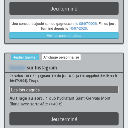
Jeu terminé
Jeu-concours ajouté sur toutgagner.com
le 08/07/2026
. Fin du jeu :
Terminé depuis le
10/07/2026
.
Voir les commentaires
Replier (provis.)
Affichage personnalisé
Xxxxxxx
sur Instagram
Dotation : 40 € / 1 gagnant.
Fin du jeu : N.C. (a été supprimé des listes le
10/07/2026).
Tirage.
Les lots gagnés
Au tirage au sort :
1 duo hydratant Saint-Gervais Mont
Blanc avec serre-tête (≈40 €)
Jeu terminé