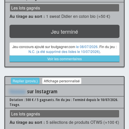
Les lots gagnés
Au tirage au sort :
1 sweat Didier en coton bio (≈50 €)
Jeu terminé
Jeu-concours ajouté sur toutgagner.com
le 08/07/2026
. Fin du jeu :
N.C. (a été supprimé des listes le 10/07/2026)
.
Voir les commentaires
Replier (provis.)
Affichage personnalisé
Xxxxxxx
sur Instagram
Dotation : 500 € / 5 gagnants.
Fin du jeu : Terminé depuis le 10/07/2026.
Tirage.
Les lots gagnés
Au tirage au sort :
5 sélections de produits OTWS (≈100 €)