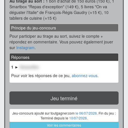
Au tirage au sort :
1 bon d'achat de 150 euros (150 €), 1
Smartbox "Repas d'exception" (149 €), 5 livres "On va
déguster l'Italie" de François-Régis Gaudry (≈15 €), 10
tabliers de cuisine (≈15 €)
Principe du jeu-concours
Pour participer au tirage au sort, suivez le compte +
répondez en commentaire. Vous pouvez également jouer
sur
Instagram
.
Réponses
1 ►
XxxxxxXxx
Pour voir les réponses de ce jeu,
abonnez-vous
.
Jeu terminé
Jeu-concours ajouté sur toutgagner.com
le 06/07/2026
. Fin du jeu :
Terminé depuis le
10/07/2026
.
Voir les commentaires