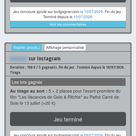
Jeu-concours ajouté sur toutgagner.com
le 10/07/2026
. Fin du jeu :
Terminé depuis le
10/07/2026
.
Voir les commentaires
Replier (provis.)
Affichage personnalisé
Xxxxxxx
sur Instagram
Dotation : 100 € / 5 gagnants.
Fin du jeu : Terminé depuis le 10/07/2026.
Tirage.
Les lots gagnés
Au tirage au sort :
5 × 2 places pour l'avant-première du
film "Les Vacances de Golo & Ritchie" au Pathé Carré de
Soie le 13 juillet (≈20 €)
Jeu terminé
Jeu-concours ajouté sur toutgagner.com
le 09/07/2026
. Fin du jeu :