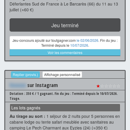
Déferlantes Sud de France à Le Barcarès (66) du 11 au 13
juillet (≈60 €)
Jeu terminé
Jeu-concours ajouté sur toutgagner.com
le 02/06/2026
. Fin du jeu :
Terminé depuis le
10/07/2026
.
Voir les commentaires
Replier (provis.)
Affichage personnalisé
Xxxxxxx
sur Instagram
★
☆☆☆☆☆
Dotation : 350 € / 1 gagnant.
Fin du jeu : Terminé depuis le 10/07/2026.
Tirage.
Les lots gagnés
Au tirage au sort :
1 séjour de 2 nuits pour 5 personnes en
cabane lodge ou tente safari meublée avec sanitaires au
camping Le Pech Charmant aux Eyzies (24) (≈350 €)