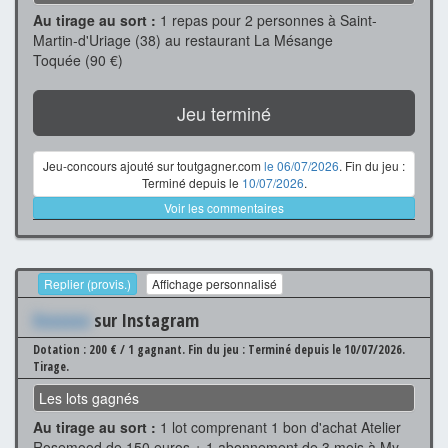
Au tirage au sort :
1 repas pour 2 personnes à Saint-
Martin-d'Uriage (38) au restaurant La Mésange
Toquée (90 €)
Jeu terminé
Jeu-concours ajouté sur toutgagner.com
le 06/07/2026
. Fin du jeu :
Terminé depuis le
10/07/2026
.
Voir les commentaires
Replier (provis.)
Affichage personnalisé
Xxxxxxx
sur Instagram
Dotation : 200 € / 1 gagnant.
Fin du jeu : Terminé depuis le 10/07/2026.
Tirage.
Les lots gagnés
Au tirage au sort :
1 lot comprenant 1 bon d'achat Atelier
Rosemood de 150 euros + 1 abonnement de 3 mois à My