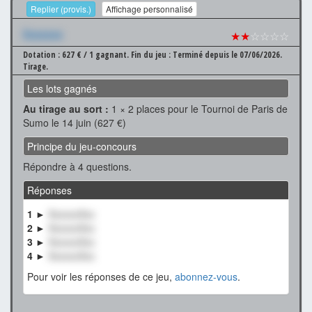
Replier (provis.)
Affichage personnalisé
Xxxxxxx
★★
☆☆☆☆
Dotation : 627 € / 1 gagnant.
Fin du jeu : Terminé depuis le 07/06/2026.
Tirage.
Les lots gagnés
Au tirage au sort :
1 × 2 places pour le Tournoi de Paris de
Sumo le 14 juin (627 €)
Principe du jeu-concours
Répondre à 4 questions.
Réponses
1 ►
XxxxxxXxx
2 ►
XxxxxxXxx
3 ►
XxxxxxXxx
4 ►
XxxxxxXxx
Pour voir les réponses de ce jeu,
abonnez-vous
.