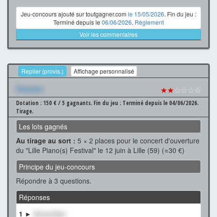
Jeu-concours ajouté sur toutgagner.com
le 15/05/2026
. Fin du jeu :
Terminé depuis le
06/06/2026
.
Règlement
Voir les commentaires
Replier (provis.)
Affichage personnalisé
Xxxxxxx
★★
☆☆☆☆
Dotation : 150 € / 5 gagnants.
Fin du jeu : Terminé depuis le 04/06/2026.
Tirage.
Les lots gagnés
Au tirage au sort :
5 × 2 places pour le concert d'ouverture
du "Lille Piano(s) Festival" le 12 juin à Lille (59) (≈30 €)
Principe du jeu-concours
Répondre à 3 questions.
Réponses
1 ►
XxxxxxXxx