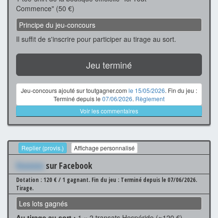
Commence" (50 €)
Principe du jeu-concours
Il suffit de s'inscrire pour participer au tirage au sort.
Jeu terminé
Jeu-concours ajouté sur toutgagner.com
le 15/05/2026
. Fin du jeu :
Terminé depuis le
07/06/2026
.
Règlement
Voir les commentaires
Replier (provis.)
Affichage personnalisé
Xxxxxxx
sur Facebook
Dotation : 120 € / 1 gagnant.
Fin du jeu : Terminé depuis le 07/06/2026.
Tirage.
Les lots gagnés
Au tirage au sort :
1 × 2 transats Hespéride (≈120 €)