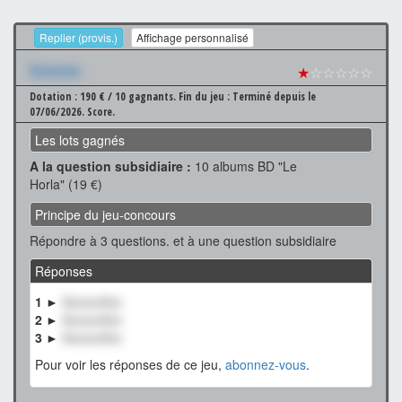
Replier (provis.)
Affichage personnalisé
Xxxxxxx
★
☆☆☆☆☆
Dotation : 190 € / 10 gagnants.
Fin du jeu : Terminé depuis le
07/06/2026.
Score.
Les lots gagnés
A la question subsidiaire :
10 albums BD "Le
Horla" (19 €)
Principe du jeu-concours
Répondre à 3 questions. et à une question subsidiaire
Réponses
1 ►
XxxxxxXxx
2 ►
XxxxxxXxx
3 ►
XxxxxxXxx
Pour voir les réponses de ce jeu,
abonnez-vous
.