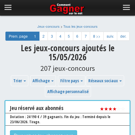
Jeux-concours
>
Tous les jeux-concours
Prem. page
1
2
3
4
5
6
7
8 >>
suiv.
der.
Les jeux-concours ajoutés le
15/05/2026
207 jeux-concours
Trier
Affichage
Filtre pays
Réseaux sociaux
Affichage personnalisé
Jeu
réservé aux abonnés
★★★★
☆☆
Dotation : 24 190 € / 39 gagnants.
Fin du jeu : Terminé depuis le
23/06/2026.
Tirage.