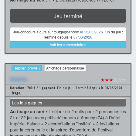
Jeu terminé
Jeu-concours ajouté sur toutgagner.com
le 15/05/2026
. Fin du jeu :
Terminé depuis le
07/06/2026
.
Voir les commentaires
Replier (provis.)
Affichage personnalisé
Xxxxxxx
★★★
☆☆☆
Dotation : 700 € / 1 gagnant.
Fin du jeu : Terminé depuis le 06/06/2026.
Tirage.
Les lots gagnés
Au tirage au sort :
1 séjour de 2 nuits pour 2 personnes les
21 et 22 juin avec petits déjeuners à Annecy (74) à l'hôtel
Impérial Palace + 2 accréditations "invités" + 2 invitations
pour la cérémonie et la soirée d'ouverture du Festival
international du film d'animation (≈700 €)