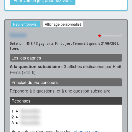
Pour voir ce jeu, abonnez-vous
Replier (provis.)
Affichage personnalisé
Xxxxxxx
★
☆☆☆☆☆
Dotation : 45 € / 3 gagnants.
Fin du jeu : Terminé depuis le 21/06/2026.
Score.
Les lots gagnés
A la question subsidiaire :
3 affiches dédicacées par Emil
Ferris (≈15 €)
Principe du jeu-concours
Répondre à 3 questions. et à une question subsidiaire
Réponses
1 ►
XxxxxxXxx
2 ►
XxxxxxXxx
3 ►
XxxxxxXxx
Pour voir les réponses de ce jeu,
abonnez-vous
.