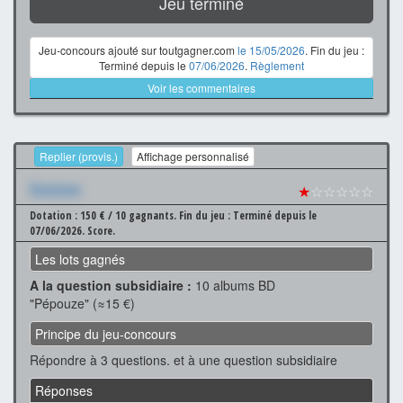
Jeu terminé
Jeu-concours ajouté sur toutgagner.com
le 15/05/2026
. Fin du jeu :
Terminé depuis le
07/06/2026
.
Règlement
Voir les commentaires
Replier (provis.)
Affichage personnalisé
Xxxxxxx
★
☆☆☆☆☆
Dotation : 150 € / 10 gagnants.
Fin du jeu : Terminé depuis le
07/06/2026.
Score.
Les lots gagnés
A la question subsidiaire :
10 albums BD
"Pépouze" (≈15 €)
Principe du jeu-concours
Répondre à 3 questions. et à une question subsidiaire
Réponses