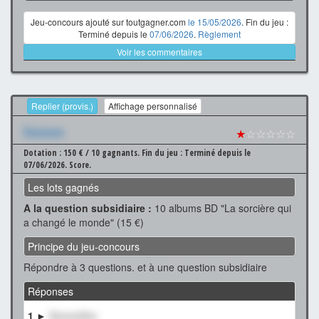
Jeu-concours ajouté sur toutgagner.com
le 15/05/2026
. Fin du jeu :
Terminé depuis le
07/06/2026
.
Règlement
Voir les commentaires
Replier (provis.)
Affichage personnalisé
Xxxxxxx
★
☆☆☆☆☆
Dotation : 150 € / 10 gagnants.
Fin du jeu : Terminé depuis le
07/06/2026.
Score.
Les lots gagnés
A la question subsidiaire :
10 albums BD "La sorcière qui
a changé le monde" (15 €)
Principe du jeu-concours
Répondre à 3 questions. et à une question subsidiaire
Réponses
1 ►
XxxxxxXxx