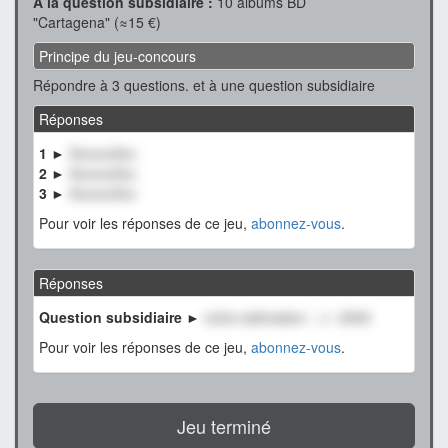
A la question subsidiaire :
10 albums BD
"Cartagena" (≈15 €)
Principe du jeu-concours
Répondre à 3 questions. et à une question subsidiaire
Réponses
1 ►
XxxxxxXxx
2 ►
XxxxxxXxx
3 ►
XxxxxxXxx
Pour voir les réponses de ce jeu,
abonnez-vous
.
Réponses
Question subsidiaire ►
notre estimation : +/- 2500
Pour voir les réponses de ce jeu,
abonnez-vous
.
Jeu terminé