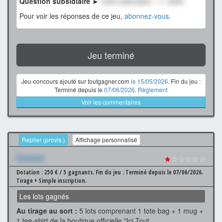
Question subsidiaire ►
notre estimation : +/- 2500
Pour voir les réponses de ce jeu,
abonnez-vous
.
Jeu terminé
Jeu-concours ajouté sur toutgagner.com
le 15/05/2026
. Fin du jeu :
Terminé depuis le
07/06/2026
.
Règlement
Voir les commentaires
Replier (provis.)
Affichage personnalisé
Xxxxxxx
★
☆☆☆☆☆
Dotation : 250 € / 5 gagnants.
Fin du jeu : Terminé depuis le 07/06/2026.
Tirage + Simple inscription.
Les lots gagnés
Au tirage au sort :
5 lots comprenant 1 tote bag + 1 mug +
1 tee-shirt de la boutique officielle "Ici Tout