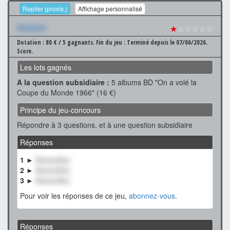
Replier (provis.)
Affichage personnalisé
Xxxxxxx
★
☆☆☆☆☆
Dotation : 80 € / 5 gagnants.
Fin du jeu : Terminé depuis le 07/06/2026.
Score.
Les lots gagnés
A la question subsidiaire :
5 albums BD "On a volé la
Coupe du Monde 1966" (16 €)
Principe du jeu-concours
Répondre à 3 questions. et à une question subsidiaire
Réponses
1 ►
XxxxxxXxx
2 ►
XxxxxxXxx
3 ►
XxxxxxXxx
Pour voir les réponses de ce jeu,
abonnez-vous
.
Réponses