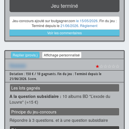
Jeu terminé
Jeu-concours ajouté sur toutgagner.com
le 15/05/2026
. Fin du jeu :
Terminé depuis le
21/06/2026
.
Règlement
Voir les commentaires
Replier (provis.)
Affichage personnalisé
Xxxxxxx
★
☆☆☆☆☆
Dotation : 150 € / 10 gagnants.
Fin du jeu : Terminé depuis le
21/06/2026.
Score.
Les lots gagnés
A la question subsidiaire :
10 albums BD "L’exode du
Louvre" (≈15 €)
Principe du jeu-concours
Répondre à 3 questions. et à une question subsidiaire