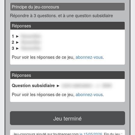
Principe du jeu-concours
Répondre à 3 questions. et à une question subsidiaire
Réponses
1 ►
XxxxxxXxx
2 ►
XxxxxxXxx
3 ►
XxxxxxXxx
Pour voir les réponses de ce jeu,
abonnez-vous
.
Réponses
Question subsidiaire ►
notre estimation : +/- 2500
Pour voir les réponses de ce jeu,
abonnez-vous
.
Jeu terminé
Jeu-concours ajouté sur toutgagner.com
le 15/05/2026
. Fin du jeu :