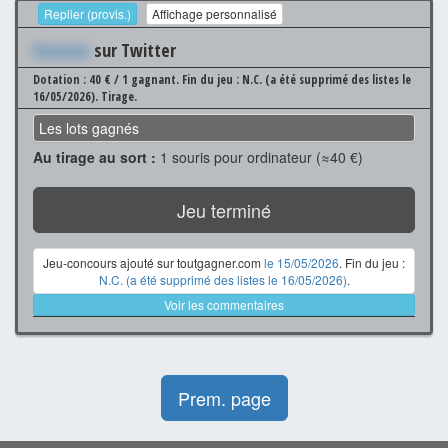
Replier (provis.)
Affichage personnalisé
Xxxxxxx
sur Twitter
Dotation : 40 € / 1 gagnant.
Fin du jeu : N.C. (a été supprimé des listes le
16/05/2026).
Tirage.
Les lots gagnés
Au tirage au sort :
1 souris pour ordinateur (≈40 €)
Jeu terminé
Jeu-concours ajouté sur toutgagner.com
le 15/05/2026
. Fin du jeu :
N.C. (a été supprimé des listes le 16/05/2026)
.
Voir les commentaires
Prem. page