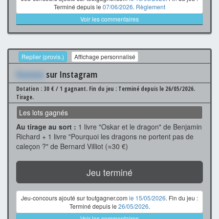
Terminé depuis le
07/06/2026
.
Règlement
Voir les commentaires
Replier (provis.)
Affichage personnalisé
Xxxxxxx
sur Instagram
Dotation : 30 € / 1 gagnant.
Fin du jeu : Terminé depuis le 26/05/2026.
Tirage.
Les lots gagnés
Au tirage au sort :
1 livre "Oskar et le dragon" de Benjamin
Richard + 1 livre "Pourquoi les dragons ne portent pas de
caleçon ?" de Bernard Villiot (≈30 €)
Jeu terminé
Jeu-concours ajouté sur toutgagner.com
le 15/05/2026
. Fin du jeu :
Terminé depuis le
26/05/2026
.
Voir les commentaires