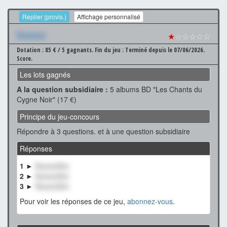
Replier (provis.)
Affichage personnalisé
Xxxxxxx
★
☆☆☆☆☆
Dotation : 85 € / 5 gagnants.
Fin du jeu : Terminé depuis le 07/06/2026.
Score.
Les lots gagnés
A la question subsidiaire :
5 albums BD "Les Chants du
Cygne Noir" (17 €)
Principe du jeu-concours
Répondre à 3 questions. et à une question subsidiaire
Réponses
1 ►
XxxxxxXxx
2 ►
XxxxxxXxx
3 ►
XxxxxxXxx
Pour voir les réponses de ce jeu,
abonnez-vous
.