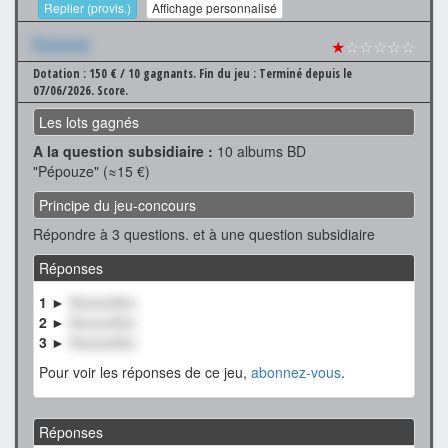
Replier (provis.)
Affichage personnalisé
Xxxxxxx
★
☆☆☆☆☆
Dotation : 150 € / 10 gagnants.
Fin du jeu : Terminé depuis le
07/06/2026.
Score.
Les lots gagnés
A la question subsidiaire :
10 albums BD
"Pépouze" (≈15 €)
Principe du jeu-concours
Répondre à 3 questions. et à une question subsidiaire
Réponses
1 ►
XxxxxxXxx
2 ►
XxxxxxXxx
3 ►
XxxxxxXxx
Pour voir les réponses de ce jeu,
abonnez-vous
.
Réponses