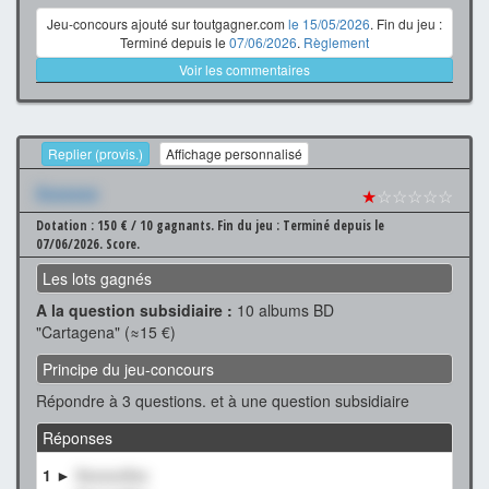
Jeu-concours ajouté sur toutgagner.com
le 15/05/2026
. Fin du jeu :
Terminé depuis le
07/06/2026
.
Règlement
Voir les commentaires
Replier (provis.)
Affichage personnalisé
Xxxxxxx
★
☆☆☆☆☆
Dotation : 150 € / 10 gagnants.
Fin du jeu : Terminé depuis le
07/06/2026.
Score.
Les lots gagnés
A la question subsidiaire :
10 albums BD
"Cartagena" (≈15 €)
Principe du jeu-concours
Répondre à 3 questions. et à une question subsidiaire
Réponses
1 ►
XxxxxxXxx