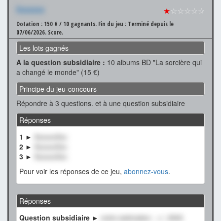
Xxxxxxx
★
☆☆☆☆☆
Dotation : 150 € / 10 gagnants.
Fin du jeu : Terminé depuis le
07/06/2026.
Score.
Les lots gagnés
A la question subsidiaire :
10 albums BD "La sorcière qui
a changé le monde" (15 €)
Principe du jeu-concours
Répondre à 3 questions. et à une question subsidiaire
Réponses
1 ►
XxxxxxXxx
2 ►
XxxxxxXxx
3 ►
XxxxxxXxx
Pour voir les réponses de ce jeu,
abonnez-vous
.
Réponses
Question subsidiaire ►
notre estimation : +/- 2500