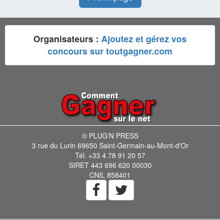
Organisateurs :
Ajoutez et gérez vos
concours sur toutgagner.com
© PLUG'N PRESS
3 rue du Lurin 69650 Saint-Germain-au-Mont-d'Or
Tél. +33 4 78 91 20 57
SIRET 443 696 620 00030
CNIL 858401