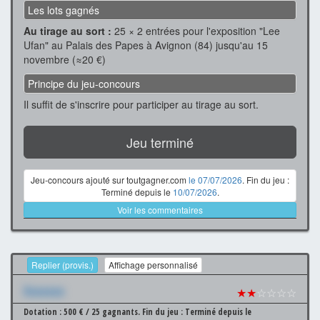
Les lots gagnés
Au tirage au sort :
25 × 2 entrées pour l'exposition "Lee
Ufan" au Palais des Papes à Avignon (84) jusqu'au 15
novembre (≈20 €)
Principe du jeu-concours
Il suffit de s'inscrire pour participer au tirage au sort.
Jeu terminé
Jeu-concours ajouté sur toutgagner.com
le 07/07/2026
. Fin du jeu :
Terminé depuis le
10/07/2026
.
Voir les commentaires
Replier (provis.)
Affichage personnalisé
Xxxxxxx
★★
☆☆☆☆
Dotation : 500 € / 25 gagnants.
Fin du jeu : Terminé depuis le