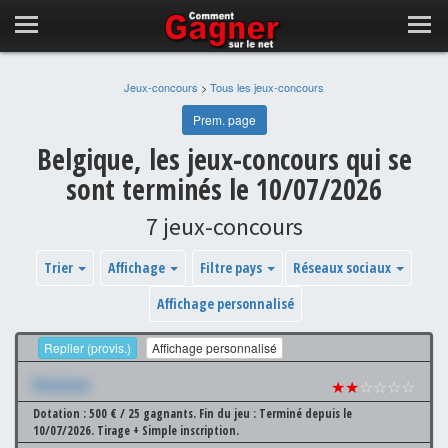
Jeux-concours
>
Tous les jeux-concours
Prem. page
Belgique, les jeux-concours qui se
sont terminés le 10/07/2026
7 jeux-concours
Trier
Affichage
Filtre pays
Réseaux sociaux
Affichage personnalisé
Replier (provis.)
Affichage personnalisé
Xxxxxxx
★★
☆☆☆☆
Dotation : 500 € / 25 gagnants.
Fin du jeu : Terminé depuis le
10/07/2026.
Tirage + Simple inscription.