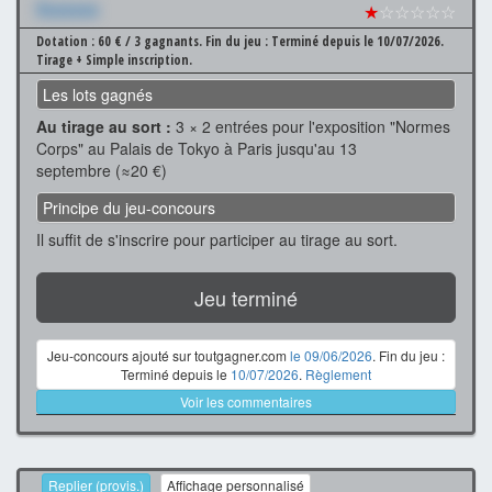
Xxxxxxx
★
☆☆☆☆☆
Dotation : 60 € / 3 gagnants.
Fin du jeu : Terminé depuis le 10/07/2026.
Tirage + Simple inscription.
Les lots gagnés
Au tirage au sort :
3 × 2 entrées pour l'exposition "Normes
Corps" au Palais de Tokyo à Paris jusqu'au 13
septembre (≈20 €)
Principe du jeu-concours
Il suffit de s'inscrire pour participer au tirage au sort.
Jeu terminé
Jeu-concours ajouté sur toutgagner.com
le 09/06/2026
. Fin du jeu :
Terminé depuis le
10/07/2026
.
Règlement
Voir les commentaires
Replier (provis.)
Affichage personnalisé