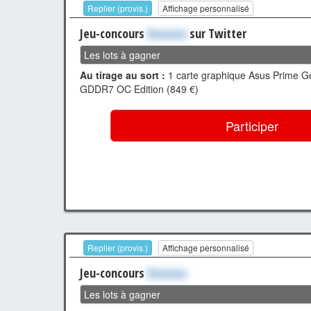
Replier (provis.)
Affichage personnalisé
Jeu-concours
Xxxxxxx
sur Twitter
Les lots à gagner
Au tirage au sort :
1 carte graphique Asus Prime 
GDDR7 OC Edition (849 €)
Participer
Replier (provis.)
Affichage personnalisé
Jeu-concours
Xxxxxxx
Les lots à gagner