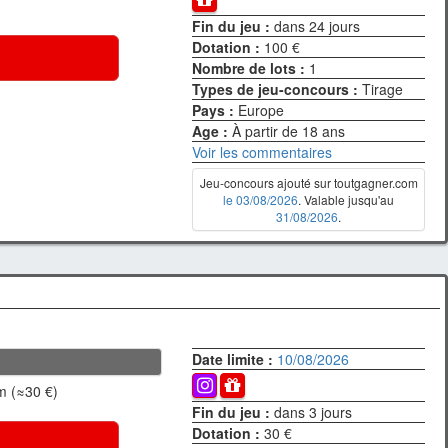
Fin du jeu :
dans 24 jours
Dotation :
100 €
Nombre de lots :
1
Types de jeu-concours :
Tirage
Pays :
Europe
Age :
À partir de 18 ans
Voir les commentaires
Jeu-concours ajouté sur toutgagner.com
le 03/08/2026
. Valable jusqu'au
31/08/2026
.
Date limite :
10/08/2026
m (≈30 €)
Fin du jeu :
dans 3 jours
Dotation :
30 €