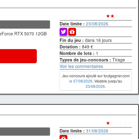
★★
☆☆☆☆
Date limite :
23/08/2026
GeForce RTX 5070 12GB
Fin du jeu :
dans 16 jours
Dotation :
849 €
Nombre de lots :
1
Types de jeu-concours :
Tirage
Voir les commentaires
Jeu-concours ajouté sur toutgagner.com
le 07/08/2026
. Valable jusqu'au
23/08/2026
.
★
☆☆☆☆☆
Date limite :
31/08/2026