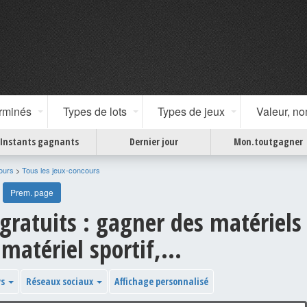
erminés
Types de lots
Types de jeux
Valeur, n
Instants gagnants
Dernier jour
Mon.toutgagner
ours
>
Tous les jeux-concours
Prem. page
gratuits : gagner des matériels
matériel sportif,...
ys
Réseaux sociaux
Affichage personnalisé