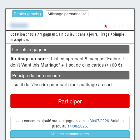
Replier (provis.)
Affichage personnalisé
Xxxxxxx
★
☆☆☆☆☆
Dotation : 100 € / 1 gagnant.
Fin du jeu : dans 7 jours.
Tirage + Simple
inscription.
Les lots à gagner
Au tirage au sort :
1 lot comprenant 8 mangas "Father, I
don't Want this Marriage" + 1 set de cinq cartes (≈100 €)
Principe du jeu-concours
Il suffit de s'inscrire pour participer au tirage au sort.
Participer
Jeu-concours ajouté sur toutgagner.com
le 30/07/2026
. Valable
jusqu'au
14/08/2026
.
Voir les commentaires