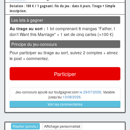
Dotation : 100 € / 1 gagnant.
Fin du jeu : dans 6 jours.
Tirage + Simple
inscription.
Les lots à gagner
Au tirage au sort :
1 lot comprenant 8 mangas "Father, I
don't Want this Marriage" + 1 set de cinq cartes (≈100 €)
Principe du jeu-concours
Pour participer au tirage au sort, suivez 2 comptes + aimez
le post + commentez.
Participer
Jeu-concours ajouté sur toutgagner.com
le 29/07/2026
. Valable
jusqu'au
13/08/2026
.
Voir les commentaires
Replier (provis.)
Affichage personnalisé