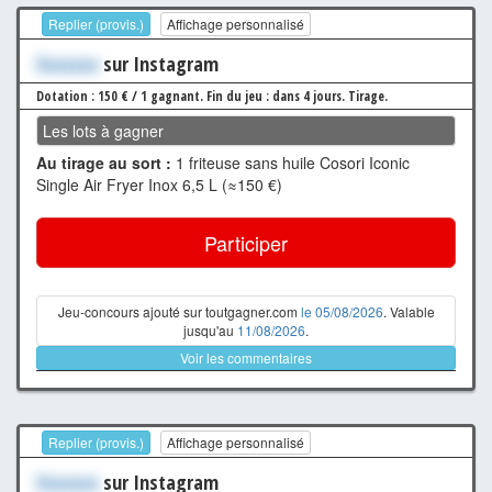
Replier (provis.)
Affichage personnalisé
Xxxxxxx
sur Instagram
Dotation : 150 € / 1 gagnant.
Fin du jeu : dans 4 jours.
Tirage.
Les lots à gagner
Au tirage au sort :
1 friteuse sans huile Cosori Iconic
Single Air Fryer Inox 6,5 L (≈150 €)
Participer
Jeu-concours ajouté sur toutgagner.com
le 05/08/2026
. Valable
jusqu'au
11/08/2026
.
Voir les commentaires
Replier (provis.)
Affichage personnalisé
Xxxxxxx
sur Instagram