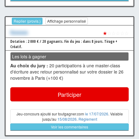
Replier (provis.)
Affichage personnalisé
Xxxxxxx
★
☆☆☆☆☆
Dotation : 2 000 € / 20 gagnants.
Fin du jeu : dans 8 jours.
Tirage +
Créatif.
Les lots à gagner
Au choix du jury :
20 participations à une master-class
d'écriture avec retour personnalisé sur votre dossier le 26
novembre à Paris (≈100 €)
Participer
Jeu-concours ajouté sur toutgagner.com
le 17/07/2026
. Valable
jusqu'au
15/08/2026
.
Règlement
Voir les commentaires