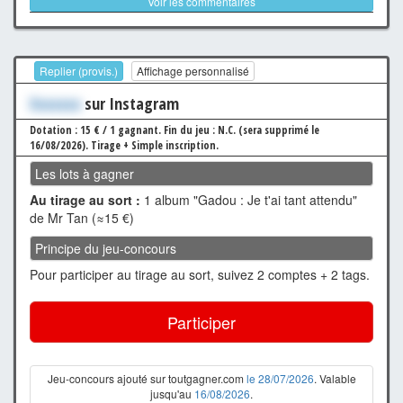
Voir les commentaires
Replier (provis.)
Affichage personnalisé
Xxxxxxx
sur Instagram
Dotation : 15 € / 1 gagnant.
Fin du jeu : N.C. (sera supprimé le
16/08/2026).
Tirage + Simple inscription.
Les lots à gagner
Au tirage au sort :
1 album "Gadou : Je t'ai tant attendu"
de Mr Tan (≈15 €)
Principe du jeu-concours
Pour participer au tirage au sort, suivez 2 comptes + 2 tags.
Participer
Jeu-concours ajouté sur toutgagner.com
le 28/07/2026
. Valable
jusqu'au
16/08/2026
.