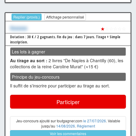
Replier (provis.)
Affichage personnalisé
Xxxxxxx
★
☆☆☆☆☆
Dotation : 30 € / 2 gagnants.
Fin du jeu : dans 7 jours.
Tirage + Simple
inscription.
Les lots à gagner
Au tirage au sort :
2 livres "De Naples à Chantilly (60), les
collections de la reine Caroline Murat" (≈15 €)
Principe du jeu-concours
Il suffit de s'inscrire pour participer au tirage au sort.
Participer
Jeu-concours ajouté sur toutgagner.com
le 27/07/2026
. Valable
jusqu'au
14/08/2026
.
Règlement
Voir les commentaires