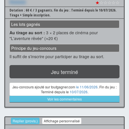
Xxxxxxx
★
☆☆☆☆☆
Dotation : 60 € / 3 gagnants.
Fin du jeu : Terminé depuis le 10/07/2026.
Tirage + Simple inscription.
Les lots gagnés
Au tirage au sort :
3 × 2 places de cinéma pour
"L'aventure rêvée" (≈20 €)
Principe du jeu-concours
Il suffit de s'inscrire pour participer au tirage au sort.
Jeu terminé
Jeu-concours ajouté sur toutgagner.com
le 11/06/2026
. Fin du jeu :
Terminé depuis le
10/07/2026
.
Voir les commentaires
Replier (provis.)
Affichage personnalisé