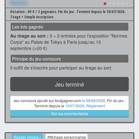
Xxxxxxx
★
☆☆☆☆☆
Dotation : 60 € / 3 gagnants.
Fin du jeu : Terminé depuis le 10/07/2026.
Tirage + Simple inscription.
Les lots gagnés
Au tirage au sort :
3 × 2 entrées pour l'exposition "Normes
Corps" au Palais de Tokyo à Paris jusqu'au 13
septembre (≈20 €)
Principe du jeu-concours
Il suffit de s'inscrire pour participer au tirage au sort.
Jeu terminé
Jeu-concours ajouté sur toutgagner.com
le 09/06/2026
. Fin du jeu :
Terminé depuis le
10/07/2026
.
Règlement
Voir les commentaires
Replier (provis.)
Affichage personnalisé