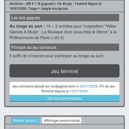
Dotation : 200 € / 10 gagnants.
Fin du jeu : Terminé depuis le
10/07/2026.
Tirage + Simple inscription.
Les lots gagnés
Au tirage au sort :
10 × 2 entrées pour l'exposition "Video
Games & Music : La Musique dont vous êtes le Héros" à la
Philharmonie de Paris (≈20 €)
Principe du jeu-concours
Il suffit de s'inscrire pour participer au tirage au sort.
Jeu terminé
Jeu-concours ajouté sur toutgagner.com
le 03/07/2026
. Fin du jeu :
Terminé depuis le
10/07/2026
.
Voir les commentaires
Replier (provis.)
Affichage personnalisé