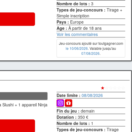
Nombre de lots :
3
Types de jeu-concours :
Tirage +
Simple inscription
Pays :
Europe
Age :
À partir de 18 ans
Voir les commentaires
Jeu-concours ajouté sur toutgagner.com
le 10/06/2026
. Valable jusqu'au
07/08/2026
.
★
☆☆☆☆☆
Date limite :
08/08/2026
 Slushi + 1 appareil Ninja
Fin du jeu :
demain
Dotation :
350 €
Nombre de lots :
1
Types de jeu-concours :
Tirage