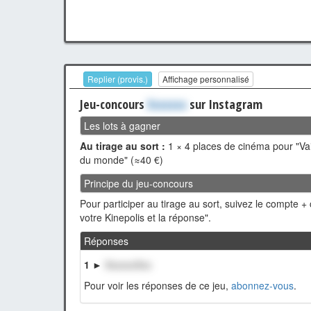
Replier (provis.)
Affichage personnalisé
Jeu-concours
Xxxxxxx
sur Instagram
Les lots à gagner
Au tirage au sort :
1 × 4 places de cinéma pour "Va
du monde" (≈40 €)
Principe du jeu-concours
Pour participer au tirage au sort, suivez le compte +
votre Kinepolis et la réponse".
Réponses
1 ►
XxxxxxXxx
Pour voir les réponses de ce jeu,
abonnez-vous
.