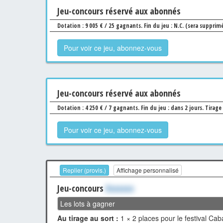
Jeu
-concours
réservé aux abonnés
Dotation : 9 005 € / 25 gagnants.
Fin du jeu : N.C. (sera supprim
Pour voir ce jeu, abonnez-vous
Jeu
-concours
réservé aux abonnés
Dotation : 4 250 € / 7 gagnants.
Fin du jeu : dans 2 jours.
Tirage 
Pour voir ce jeu, abonnez-vous
Replier (provis.)
Affichage personnalisé
Jeu-concours
Xxxxxxx
Les lots à gagner
Au tirage au sort :
1 × 2 places pour le festival Caba