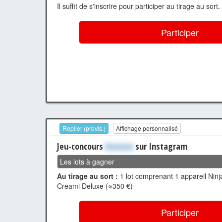
Il suffit de s'inscrire pour participer au tirage au sort.
Participer
Replier (provis.)
Affichage personnalisé
Jeu-concours
Xxxxxxx
sur Instagram
Les lots à gagner
Au tirage au sort :
1 lot comprenant 1 appareil Ninja
Creami Deluxe (≈350 €)
Participer