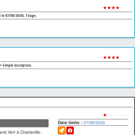
★★★★
☆☆
é le 07/08/2026).
Tirage.
★★★★
☆☆
+ Simple inscription.
★
☆☆☆☆☆
Date limite :
07/08/2026
ret Vert à Charleville-