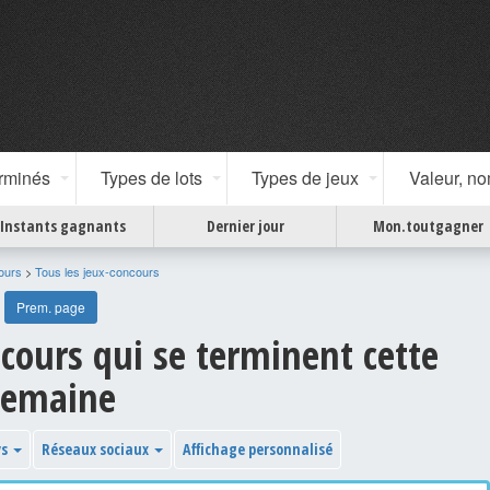
erminés
Types de lots
Types de jeux
Valeur, n
Instants gagnants
Dernier jour
Mon.toutgagner
ours
>
Tous les jeux-concours
Prem. page
ncours qui se terminent cette
semaine
ys
Réseaux sociaux
Affichage personnalisé