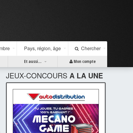
ombre
Pays, région, âge
Chercher
Et aussi...
Mon compte
JEUX-CONCOURS
A LA UNE