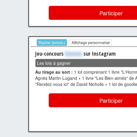
Participer
Replier (provis.)
Affichage personnalisé
Jeu-concours
Xxxxxxx
sur Instagram
Les lots à gagner
Au tirage au sort :
1 lot comprenant 1 livre "L'Homm
Agnès Martin-Lugand + 1 livre "Les Bien-aimés" de A
"Rendez-vous ici" de David Nicholls + 1 lot de goodi
Participer