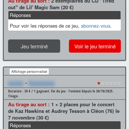
Au tirage au sort :
2 exemplaires du CD "Tired
out" de Lil' Magic Sam (20 €)
Réponses
Pour voir les réponses de ce jeu,
abonnez-vous
.
Jeu terminé
Voir le jeu terminé
Affichage personnalisé
xxxxxx
-
Xxxxxxxxxx
★
☆☆☆☆☆
Dotation : 30 € / 1 gagnant.
Fin du jeu : Terminé depuis le 30/10/2025.
Tirage.
Au tirage au sort :
1 × 2 places pour le concert
de Kaz Hawkins et Audrey Tesson à Cléon (76) le
7 novembre (30 €)
Réponses