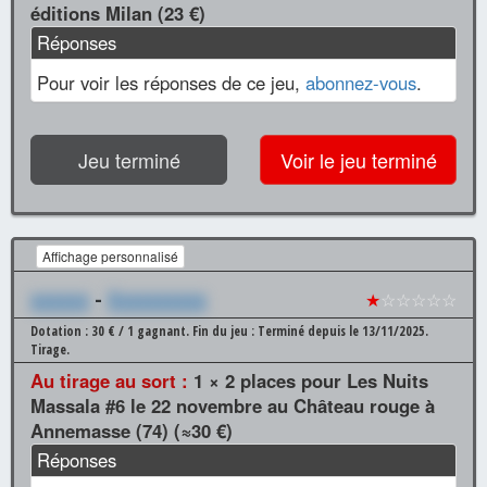
éditions Milan (23 €)
Réponses
Pour voir les réponses de ce jeu,
abonnez-vous
.
Jeu terminé
Voir le jeu terminé
Affichage personnalisé
xxxxxx
-
Xxxxxxxxxx
★
☆☆☆☆☆
Dotation : 30 € / 1 gagnant.
Fin du jeu : Terminé depuis le 13/11/2025.
Tirage.
Au tirage au sort :
1 × 2 places pour Les Nuits
Massala #6 le 22 novembre au Château rouge à
Annemasse (74) (≈30 €)
Réponses