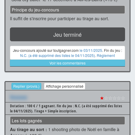
Principe du jeu-concours
Il suffit de s'inscrire pour participer au tirage au sort.
Jeu terminé
Jeu-concours ajouté sur toutgagner.com
le 03/11/2025
. Fin du jeu :
N.C. (a été supprimé des listes le 04/11/2025)
.
Règlement
Voir les commentaires
Replier (provis.)
Affichage personnalisé
Xxxxxxx
★
☆☆☆☆☆
Dotation : 100 € / 1 gagnant.
Fin du jeu : N.C. (a été supprimé des listes
le 04/11/2025).
Tirage + Simple inscription.
Les lots gagnés
Au tirage au sort :
1 shooting photo de Noël en famille à