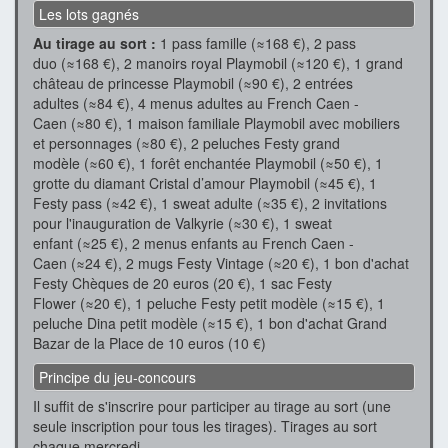
Les lots gagnés
Au tirage au sort :
1 pass famille (≈168 €), 2 pass
duo (≈168 €), 2 manoirs royal Playmobil (≈120 €), 1 grand
château de princesse Playmobil (≈90 €), 2 entrées
adultes (≈84 €), 4 menus adultes au French Caen -
Caen (≈80 €), 1 maison familiale Playmobil avec mobiliers
et personnages (≈80 €), 2 peluches Festy grand
modèle (≈60 €), 1 forêt enchantée Playmobil (≈50 €), 1
grotte du diamant Cristal d’amour Playmobil (≈45 €), 1
Festy pass (≈42 €), 1 sweat adulte (≈35 €), 2 invitations
pour l'inauguration de Valkyrie (≈30 €), 1 sweat
enfant (≈25 €), 2 menus enfants au French Caen -
Caen (≈24 €), 2 mugs Festy Vintage (≈20 €), 1 bon d'achat
Festy Chèques de 20 euros (20 €), 1 sac Festy
Flower (≈20 €), 1 peluche Festy petit modèle (≈15 €), 1
peluche Dina petit modèle (≈15 €), 1 bon d'achat Grand
Bazar de la Place de 10 euros (10 €)
Principe du jeu-concours
Il suffit de s'inscrire pour participer au tirage au sort (une
seule inscription pour tous les tirages). Tirages au sort
chaque mercredi