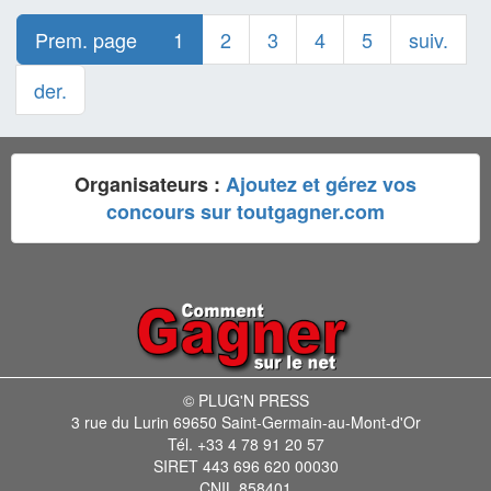
Prem. page
1
2
3
4
5
suiv.
der.
Organisateurs :
Ajoutez et gérez vos
concours sur toutgagner.com
© PLUG'N PRESS
3 rue du Lurin 69650 Saint-Germain-au-Mont-d'Or
Tél. +33 4 78 91 20 57
SIRET 443 696 620 00030
CNIL 858401