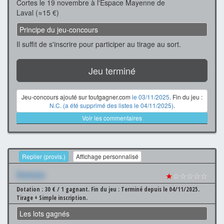
Cortes le 19 novembre à l'Espace Mayenne de
Laval (≈15 €)
Principe du jeu-concours
Il suffit de s'inscrire pour participer au tirage au sort.
Jeu terminé
Jeu-concours ajouté sur toutgagner.com
le 03/11/2025
. Fin du jeu :
N.C. (a été supprimé des listes le 04/11/2025)
.
Voir les commentaires
Replier (provis.)
Affichage personnalisé
Xxxxxxx
★
☆☆☆☆☆
Dotation : 30 € / 1 gagnant.
Fin du jeu : Terminé depuis le 04/11/2025.
Tirage + Simple inscription.
Les lots gagnés