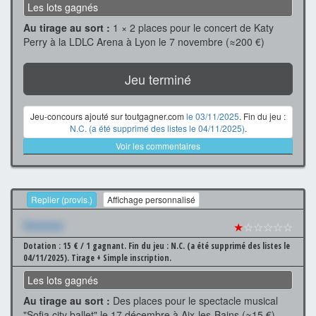
Les lots gagnés
Au tirage au sort :
1 × 2 places pour le concert de Katy
Perry à la LDLC Arena à Lyon le 7 novembre (≈200 €)
Jeu terminé
Jeu-concours ajouté sur toutgagner.com
le 03/11/2025
. Fin du jeu :
N.C. (a été supprimé des listes le 04/11/2025)
.
Voir les commentaires
Replier (provis.)
Affichage personnalisé
Xxxxxxx
★
☆☆☆☆☆
Dotation : 15 € / 1 gagnant.
Fin du jeu : N.C. (a été supprimé des listes le
04/11/2025).
Tirage + Simple inscription.
Les lots gagnés
Au tirage au sort :
Des places pour le spectacle musical
"Sofia city ballet" le 17 décembre à Aix-les-Bains (≈15 €)