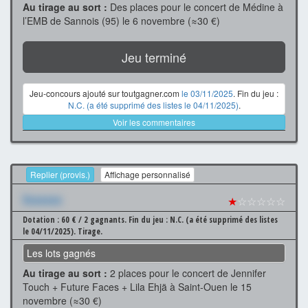
Au tirage au sort :
Des places pour le concert de Médine à
l’EMB de Sannois (95) le 6 novembre (≈30 €)
Jeu terminé
Jeu-concours ajouté sur toutgagner.com
le 03/11/2025
. Fin du jeu :
N.C. (a été supprimé des listes le 04/11/2025)
.
Voir les commentaires
Replier (provis.)
Affichage personnalisé
Xxxxxxx
★
☆☆☆☆☆
Dotation : 60 € / 2 gagnants.
Fin du jeu : N.C. (a été supprimé des listes
le 04/11/2025).
Tirage.
Les lots gagnés
Au tirage au sort :
2 places pour le concert de Jennifer
Touch + Future Faces + Lila Ehjä à Saint-Ouen le 15
novembre (≈30 €)