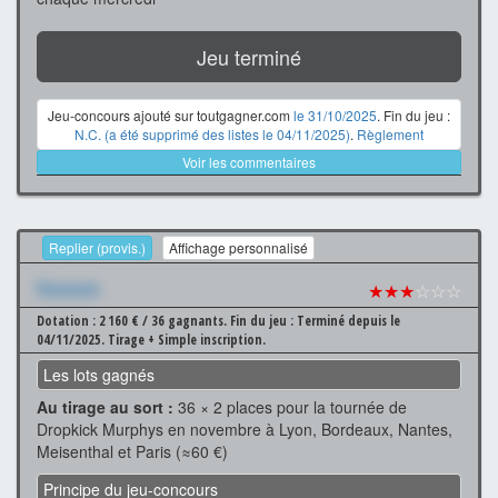
Jeu terminé
Jeu-concours ajouté sur toutgagner.com
le 31/10/2025
. Fin du jeu :
N.C. (a été supprimé des listes le 04/11/2025)
.
Règlement
Voir les commentaires
Replier (provis.)
Affichage personnalisé
Xxxxxxx
★★★
☆☆☆
Dotation : 2 160 € / 36 gagnants.
Fin du jeu : Terminé depuis le
04/11/2025.
Tirage + Simple inscription.
Les lots gagnés
Au tirage au sort :
36 × 2 places pour la tournée de
Dropkick Murphys en novembre à Lyon, Bordeaux, Nantes,
Meisenthal et Paris (≈60 €)
Principe du jeu-concours