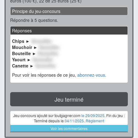
euros (100 €), 22 de 25 euros (25 €)
Principe du jeu-concours
Répondre à 5 questions.
Réponses
Chips ►
XxxxxxXxx
Mouchoir ►
XxxxxxXxx
Bouteille ►
XxxxxxXxx
Yaourt ►
XxxxxxXxx
Canette ►
XxxxxxXxx
Pour voir les réponses de ce jeu,
abonnez-vous
.
Jeu terminé
Jeu-concours ajouté sur toutgagner.com
le 29/09/2025
. Fin du jeu :
Terminé depuis le
04/11/2025
.
Règlement
Voir les commentaires