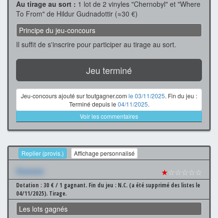
Au tirage au sort :
1 lot de 2 vinyles "Chernobyl" et "Where
To From" de Hildur Gudnadottir (≈30 €)
Principe du jeu-concours
Il suffit de s'inscrire pour participer au tirage au sort.
Jeu terminé
Jeu-concours ajouté sur toutgagner.com
le 03/11/2025
. Fin du jeu :
Terminé depuis le
04/11/2025
.
Voir les commentaires
Replier (provis.)
Affichage personnalisé
Xxxxxxx
★
☆☆☆☆☆
Dotation : 30 € / 1 gagnant.
Fin du jeu : N.C. (a été supprimé des listes le
04/11/2025).
Tirage.
Les lots gagnés