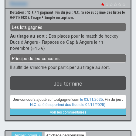
Xxxxxxx
★
☆☆☆☆☆
Dotation : 15 € / 1 gagnant.
Fin du jeu : N.C. (a été supprimé des listes le
04/11/2025).
Tirage + Simple inscription.
Les lots gagnés
Au tirage au sort :
Des places pour le match de hockey
Ducs d'Angers - Rapaces de Gap à Angers le 11
novembre (≈15 €)
Principe du jeu-concours
Il suffit de s'inscrire pour participer au tirage au sort.
Jeu terminé
Jeu-concours ajouté sur toutgagner.com
le 03/11/2025
. Fin du jeu :
N.C. (a été supprimé des listes le 04/11/2025)
.
Voir les commentaires
Replier (provis.)
Affichage personnalisé