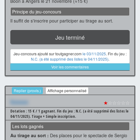
Boon à Angers le 21 novembre (≈15 €)
Principe du jeu-concours
Il suffit de s'inscrire pour participer au tirage au sort.
Jeu terminé
Jeu-concours ajouté sur toutgagner.com
le 03/11/2025
. Fin du jeu :
N.C. (a été supprimé des listes le 04/11/2025)
.
Voir les commentaires
Replier (provis.)
Affichage personnalisé
Xxxxxxx
★
☆☆☆☆☆
Dotation : 15 € / 1 gagnant.
Fin du jeu : N.C. (a été supprimé des listes le
04/11/2025).
Tirage + Simple inscription.
Les lots gagnés
Au tirage au sort :
Des places pour le spectacle de Sergio