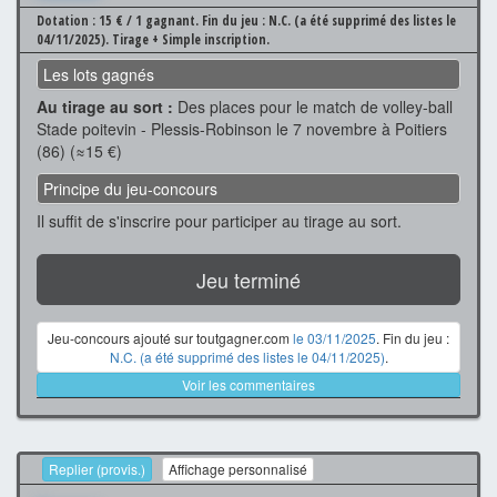
Dotation : 15 € / 1 gagnant.
Fin du jeu : N.C. (a été supprimé des listes le
04/11/2025).
Tirage + Simple inscription.
Les lots gagnés
Au tirage au sort :
Des places pour le match de volley-ball
Stade poitevin - Plessis-Robinson le 7 novembre à Poitiers
(86) (≈15 €)
Principe du jeu-concours
Il suffit de s'inscrire pour participer au tirage au sort.
Jeu terminé
Jeu-concours ajouté sur toutgagner.com
le 03/11/2025
. Fin du jeu :
N.C. (a été supprimé des listes le 04/11/2025)
.
Voir les commentaires
Replier (provis.)
Affichage personnalisé