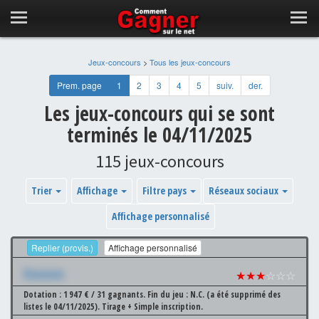
Jeux-concours
>
Tous les jeux-concours
Prem. page
1
2
3
4
5
suiv.
der.
Les jeux-concours qui se sont
terminés le 04/11/2025
115 jeux-concours
Trier
Affichage
Filtre pays
Réseaux sociaux
Affichage personnalisé
Replier (provis.)
Affichage personnalisé
Xxxxxxx
★★★
☆☆☆
Dotation : 1 947 € / 31 gagnants.
Fin du jeu : N.C. (a été supprimé des
listes le 04/11/2025).
Tirage + Simple inscription.