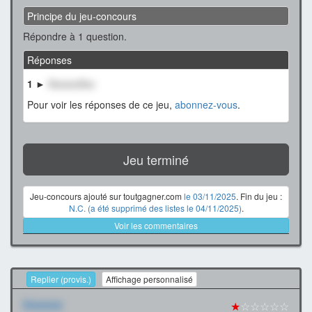
Principe du jeu-concours
Répondre à 1 question.
Réponses
1 ►
XxxxxxXxx
Pour voir les réponses de ce jeu,
abonnez-vous
.
Jeu terminé
Jeu-concours ajouté sur toutgagner.com
le 03/11/2025
. Fin du jeu :
N.C. (a été supprimé des listes le 04/11/2025)
.
Voir les commentaires
Replier (provis.)
Affichage personnalisé
Xxxxxxx
★
☆☆☆☆☆