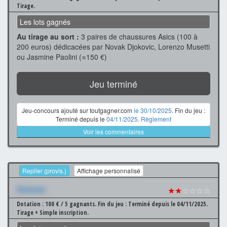
Tirage.
Les lots gagnés
Au tirage au sort :
3 paires de chaussures Asics (100 à
200 euros) dédicacées par Novak Djokovic, Lorenzo Musetti
ou Jasmine Paolini (≈150 €)
Jeu terminé
Jeu-concours ajouté sur toutgagner.com
le 30/10/2025
. Fin du jeu :
Terminé depuis le
04/11/2025
.
Règlement
Voir les commentaires
Replier (provis.)
Affichage personnalisé
Xxxxxxx
★★
☆☆☆☆
Dotation : 100 € / 5 gagnants.
Fin du jeu : Terminé depuis le 04/11/2025.
Tirage + Simple inscription.