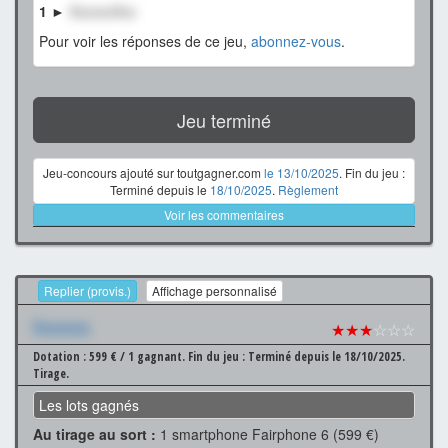
1 ►
XxxxxxXxx
Pour voir les réponses de ce jeu,
abonnez-vous
.
Jeu terminé
Jeu-concours ajouté sur toutgagner.com
le 13/10/2025
. Fin du jeu :
Terminé depuis le
18/10/2025
.
Règlement
Voir les commentaires
Replier (provis.)
Affichage personnalisé
Xxxxxxx
★★★
☆☆☆
Dotation : 599 € / 1 gagnant.
Fin du jeu : Terminé depuis le 18/10/2025.
Tirage.
Les lots gagnés
Au tirage au sort :
1 smartphone Fairphone 6 (599 €)