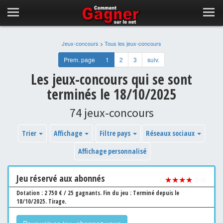
Jeux-concours
>
Tous les jeux-concours
Prem. page
1
2
3
suiv.
Les jeux-concours qui se sont
terminés le 18/10/2025
74 jeux-concours
Trier
Affichage
Filtre pays
Réseaux sociaux
Affichage personnalisé
Jeu
réservé aux abonnés
★★★★
☆☆
Dotation : 2 750 € / 25 gagnants.
Fin du jeu : Terminé depuis le
18/10/2025.
Tirage.