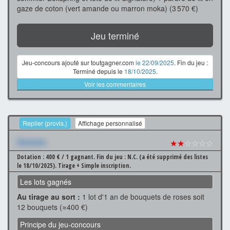
gaze de coton (vert amande ou marron moka) (3 570 €)
Jeu terminé
Jeu-concours ajouté sur toutgagner.com
le 22/09/2025
. Fin du jeu :
Terminé depuis le
18/10/2025
.
Voir les commentaires
Replier (provis.)
Affichage personnalisé
Xxxxxxx
★★
☆☆☆☆
Dotation : 400 € / 1 gagnant.
Fin du jeu : N.C. (a été supprimé des listes
le 18/10/2025).
Tirage + Simple inscription.
Les lots gagnés
Au tirage au sort :
1 lot d'1 an de bouquets de roses soit
12 bouquets (≈400 €)
Principe du jeu-concours