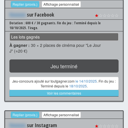
Replier (provis.)
Affichage personnalisé
Xxxxxxx
sur Facebook
★
☆☆☆☆☆
Dotation : 600 € / 30 gagnants.
Fin du jeu : Terminé depuis le
18/10/2025.
Tirage.
Les lots gagnés
À gagner :
30 × 2 places de cinéma pour "Le Jour
J" (≈20 €)
Jeu terminé
Jeu-concours ajouté sur toutgagner.com
le 14/10/2025
. Fin du jeu :
Terminé depuis le
18/10/2025
.
Voir les commentaires
Replier (provis.)
Affichage personnalisé
Xxxxxxx
sur Instagram
★
☆☆☆☆☆