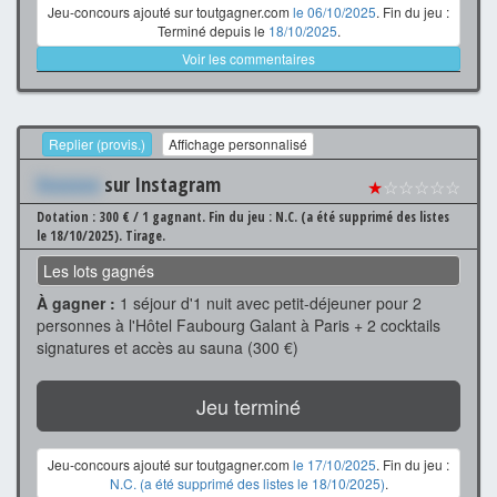
Jeu-concours ajouté sur toutgagner.com
le 06/10/2025
. Fin du jeu :
Terminé depuis le
18/10/2025
.
Voir les commentaires
Replier (provis.)
Affichage personnalisé
Xxxxxxx
sur Instagram
★
☆☆☆☆☆
Dotation : 300 € / 1 gagnant.
Fin du jeu : N.C. (a été supprimé des listes
le 18/10/2025).
Tirage.
Les lots gagnés
À gagner :
1 séjour d'1 nuit avec petit-déjeuner pour 2
personnes à l'Hôtel Faubourg Galant à Paris + 2 cocktails
signatures et accès au sauna (300 €)
Jeu terminé
Jeu-concours ajouté sur toutgagner.com
le 17/10/2025
. Fin du jeu :
N.C. (a été supprimé des listes le 18/10/2025)
.