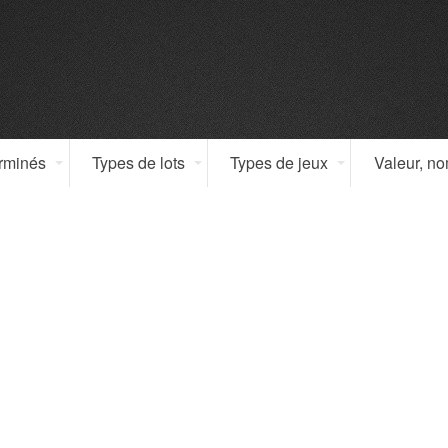
erminés
Types de lots
Types de jeux
Valeur, n