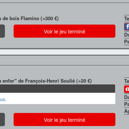
s de bois Flamino (≈300 €)
T
Voir le jeu terminé
D
P
n enfer" de François-Henri Soulié (≈20 €)
T
D
us
.
P
A
Voir le jeu terminé