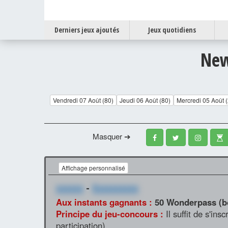
Derniers jeux ajoutés
Jeux quotidiens
New
Vendredi 07 Août (80)
Jeudi 06 Août (80)
Mercredi 05 Août 
Masquer ➔
Affichage personnalisé
xxxxxx
-
Xxxxxxxxxx
Aux instants gagnants :
50 Wonderpass (b
Principe du jeu-concours :
Il suffit de s'in
participation)..