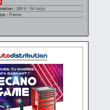
otation :
250 €
/ 50 lot(s)
ays :
France