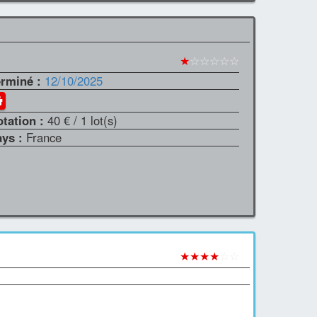
★
☆☆☆☆☆
erminé :
12/10/2025
otation :
40 €
/ 1 lot(s)
ays :
France
★★★★
☆☆