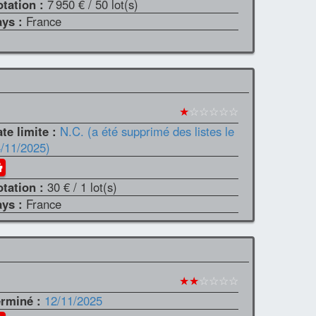
otation :
7 950 €
/ 50 lot(s)
ays :
France
★
☆☆☆☆☆
te limite :
N.C. (a été supprimé des listes le
/11/2025)
otation :
30 €
/ 1 lot(s)
ays :
France
★★
☆☆☆☆
erminé :
12/11/2025