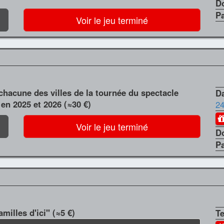
D
P
Voir le jeu terminé
 chacune des villes de la tournée du spectacle
Da
 en 2025 et 2026 (≈30 €)
24
Voir le jeu terminé
D
P
milles d'ici" (≈5 €)
T