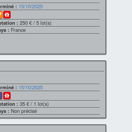
erminé :
15/10/2025
otation :
250 €
/ 5 lot(s)
ays :
France
erminé :
15/10/2025
otation :
35 €
/ 1 lot(s)
ays :
Non précisé