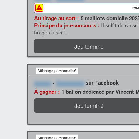
rés
Au tirage au sort :
5 maillots domicile 20
Principe du jeu-concours :
Il suffit de s'in
tirage au sort..
Jeu terminé
Affichage personnalisé
xxxxxx
-
Xxxxxxxxxx
sur Facebook
À gagner :
1 ballon dédicacé par Vincent 
Jeu terminé
Affichage personnalisé