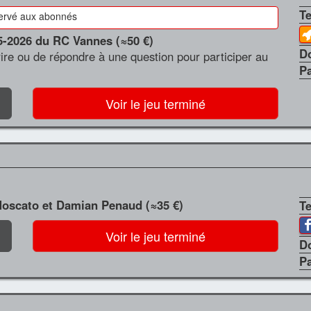
T
ervé aux abonnés
25-2026 du RC Vannes (≈50 €)
D
scrire ou de répondre à une question pour participer au
P
Voir le jeu terminé
Moscato et Damian Penaud (≈35 €)
T
Voir le jeu terminé
D
P