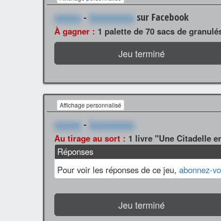
xxxxxx
-
Xxxxxxxxxx
sur Facebook
À gagner :
1 palette de 70 sacs de granulé
Jeu terminé
Affichage personnalisé
xxxxxx
-
Xxxxxxxxxx
Au tirage au sort :
1 livre "Une Citadelle e
Réponses
Pour voir les réponses de ce jeu,
abonnez-vo
Jeu terminé