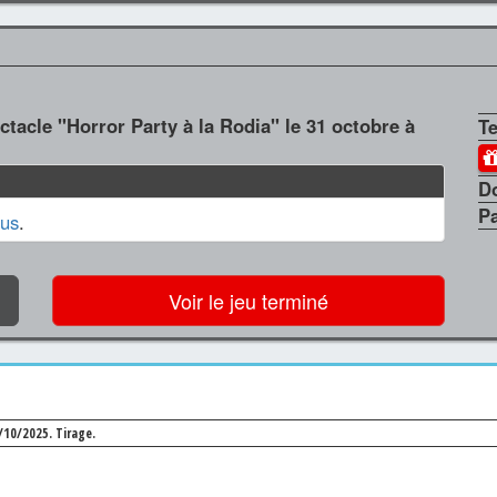
ctacle "Horror Party à la Rodia" le 31 octobre à
T
D
P
us
.
Voir le jeu terminé
0/10/2025.
Tirage.