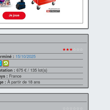
★★★
☆☆☆
erminé :
15/10/2025
otation :
675 €
/ 135 lot(s)
ays :
France
ge :
À partir de 18 ans
☆☆☆☆☆☆