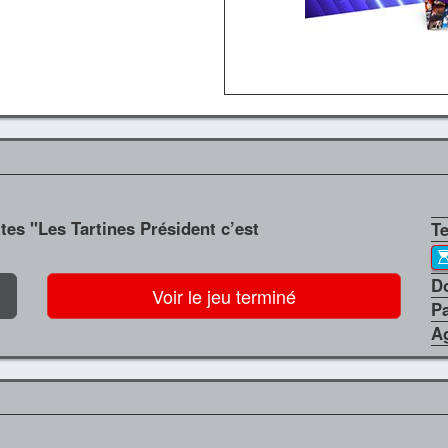
ttes "Les Tartines Président c’est
T
D
Voir le jeu terminé
P
A