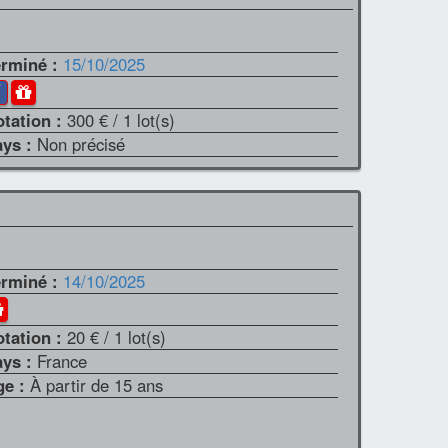
erminé :
15/10/2025
otation :
300 €
/ 1 lot(s)
ays :
Non précisé
erminé :
14/10/2025
otation :
20 €
/ 1 lot(s)
ays :
France
ge :
À partir de 15 ans