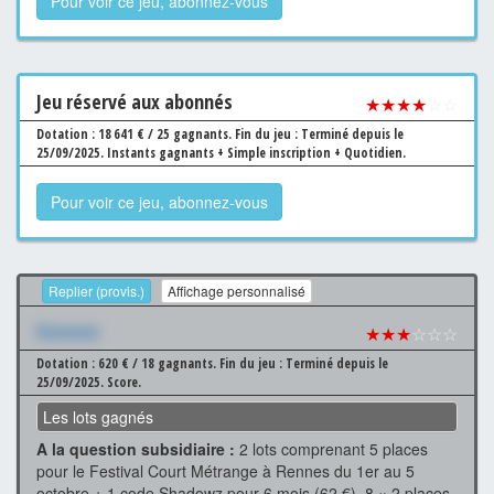
Pour voir ce jeu, abonnez-vous
Jeu
réservé aux abonnés
★★★★
☆☆
Dotation : 18 641 € / 25 gagnants.
Fin du jeu : Terminé depuis le
25/09/2025.
Instants gagnants + Simple inscription + Quotidien.
Pour voir ce jeu, abonnez-vous
Replier (provis.)
Affichage personnalisé
Xxxxxxx
★★★
☆☆☆
Dotation : 620 € / 18 gagnants.
Fin du jeu : Terminé depuis le
25/09/2025.
Score.
Les lots gagnés
A la question subsidiaire :
2 lots comprenant 5 places
pour le Festival Court Métrange à Rennes du 1er au 5
octobre + 1 code Shadowz pour 6 mois (62 €), 8 × 2 places