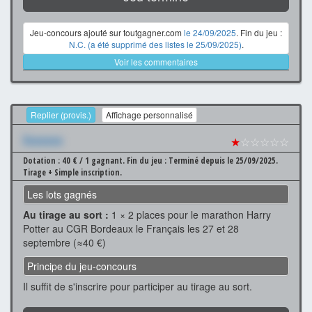
Jeu-concours ajouté sur toutgagner.com
le 24/09/2025
. Fin du jeu :
N.C. (a été supprimé des listes le 25/09/2025)
.
Voir les commentaires
Replier (provis.)
Affichage personnalisé
Xxxxxxx
★
☆☆☆☆☆
Dotation : 40 € / 1 gagnant.
Fin du jeu : Terminé depuis le 25/09/2025.
Tirage + Simple inscription.
Les lots gagnés
Au tirage au sort :
1 × 2 places pour le marathon Harry
Potter au CGR Bordeaux le Français les 27 et 28
septembre (≈40 €)
Principe du jeu-concours
Il suffit de s'inscrire pour participer au tirage au sort.