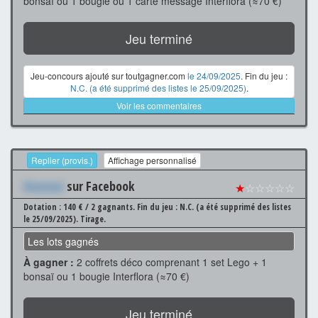
bonsaï ou 1 bougie ou 1 carte message Interflora (≈70 €)
Jeu terminé
Jeu-concours ajouté sur toutgagner.com
le 24/09/2025
. Fin du jeu :
N.C. (a été supprimé des listes le 25/09/2025)
.
Voir les commentaires
Replier (provis.)
Affichage personnalisé
Xxxxxxx
sur Facebook
★
☆☆☆☆☆
Dotation : 140 € / 2 gagnants.
Fin du jeu : N.C. (a été supprimé des listes
le 25/09/2025).
Tirage.
Les lots gagnés
À gagner :
2 coffrets déco comprenant 1 set Lego + 1
bonsaï ou 1 bougie Interflora (≈70 €)
Jeu terminé