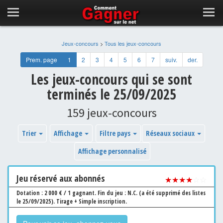
Jeux-concours
>
Tous les jeux-concours
Prem. page
1
2
3
4
5
6
7
suiv.
der.
Les jeux-concours qui se sont
terminés le 25/09/2025
159 jeux-concours
Trier
Affichage
Filtre pays
Réseaux sociaux
Affichage personnalisé
Jeu
réservé aux abonnés
★★★★
☆☆
Dotation : 2 000 € / 1 gagnant.
Fin du jeu : N.C. (a été supprimé des listes
le 25/09/2025).
Tirage + Simple inscription.