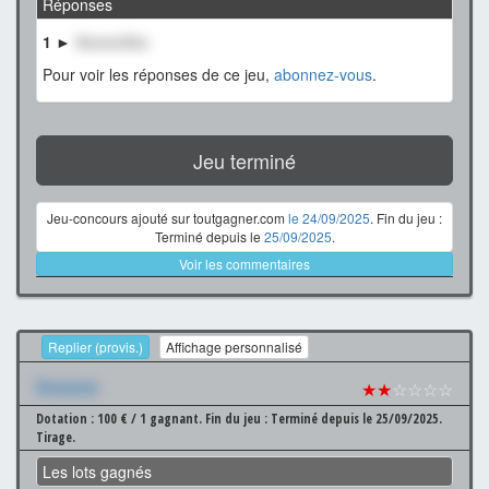
Réponses
1 ►
XxxxxxXxx
Pour voir les réponses de ce jeu,
abonnez-vous
.
Jeu terminé
Jeu-concours ajouté sur toutgagner.com
le 24/09/2025
. Fin du jeu :
Terminé depuis le
25/09/2025
.
Voir les commentaires
Replier (provis.)
Affichage personnalisé
Xxxxxxx
★★
☆☆☆☆
Dotation : 100 € / 1 gagnant.
Fin du jeu : Terminé depuis le 25/09/2025.
Tirage.
Les lots gagnés