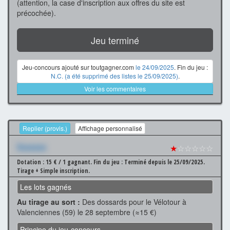
(attention, la case d'inscription aux offres du site est
précochée).
Jeu terminé
Jeu-concours ajouté sur toutgagner.com
le 24/09/2025
. Fin du jeu :
N.C. (a été supprimé des listes le 25/09/2025)
.
Voir les commentaires
Replier (provis.)
Affichage personnalisé
Xxxxxxx
★
☆☆☆☆☆
Dotation : 15 € / 1 gagnant.
Fin du jeu : Terminé depuis le 25/09/2025.
Tirage + Simple inscription.
Les lots gagnés
Au tirage au sort :
Des dossards pour le Vélotour à
Valenciennes (59) le 28 septembre (≈15 €)
Principe du jeu-concours