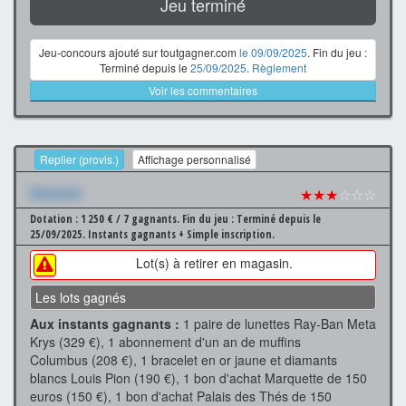
Jeu terminé
Jeu-concours ajouté sur toutgagner.com
le 09/09/2025
. Fin du jeu :
Terminé depuis le
25/09/2025
.
Règlement
Voir les commentaires
Replier (provis.)
Affichage personnalisé
Xxxxxxx
★★★
☆☆☆
Dotation : 1 250 € / 7 gagnants.
Fin du jeu : Terminé depuis le
25/09/2025.
Instants gagnants + Simple inscription.
Lot(s) à retirer en magasin.
Les lots gagnés
Aux instants gagnants :
1 paire de lunettes Ray-Ban Meta
Krys (329 €), 1 abonnement d'un an de muffins
Columbus (208 €), 1 bracelet en or jaune et diamants
blancs Louis Pion (190 €), 1 bon d'achat Marquette de 150
euros (150 €), 1 bon d'achat Palais des Thés de 150