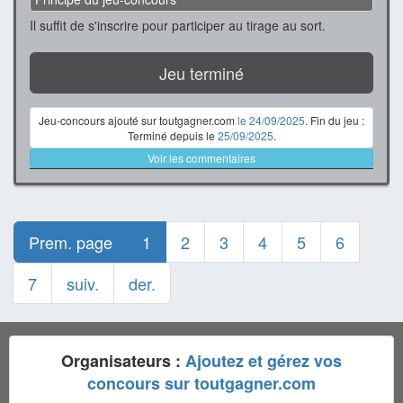
Il suffit de s'inscrire pour participer au tirage au sort.
Jeu terminé
Jeu-concours ajouté sur toutgagner.com
le 24/09/2025
. Fin du jeu :
Terminé depuis le
25/09/2025
.
Voir les commentaires
Prem. page
1
2
3
4
5
6
7
suiv.
der.
Organisateurs :
Ajoutez et gérez vos
concours sur toutgagner.com