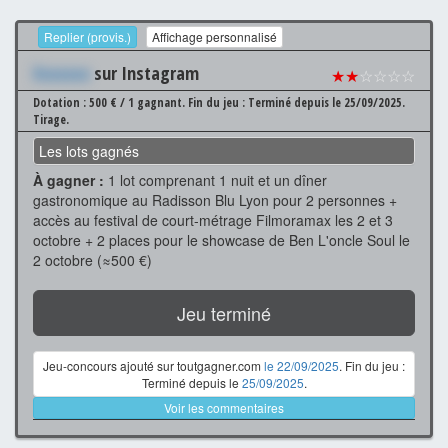
Replier (provis.)
Affichage personnalisé
Xxxxxxx
sur Instagram
★★
☆☆☆☆
Dotation : 500 € / 1 gagnant.
Fin du jeu : Terminé depuis le 25/09/2025.
Tirage.
Les lots gagnés
À gagner :
1 lot comprenant 1 nuit et un dîner
gastronomique au Radisson Blu Lyon pour 2 personnes +
accès au festival de court-métrage Filmoramax les 2 et 3
octobre + 2 places pour le showcase de Ben L'oncle Soul le
2 octobre (≈500 €)
Jeu terminé
Jeu-concours ajouté sur toutgagner.com
le 22/09/2025
. Fin du jeu :
Terminé depuis le
25/09/2025
.
Voir les commentaires