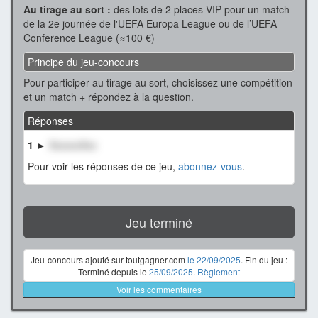
Au tirage au sort :
des lots de 2 places VIP pour un match
de la 2e journée de l'UEFA Europa League ou de l’UEFA
Conference League (≈100 €)
Principe du jeu-concours
Pour participer au tirage au sort, choisissez une compétition
et un match + répondez à la question.
Réponses
1 ►
XxxxxxXxx
Pour voir les réponses de ce jeu,
abonnez-vous
.
Jeu terminé
Jeu-concours ajouté sur toutgagner.com
le 22/09/2025
. Fin du jeu :
Terminé depuis le
25/09/2025
.
Règlement
Voir les commentaires