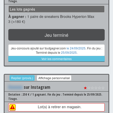
Tirage.
Les lots gagnés
À gagner :
1 paire de sneakers Brooks Hyperion Max
3 (≈180 €)
Jeu terminé
Jeu-concours ajouté sur toutgagner.com
le 24/09/2025
. Fin du jeu :
Terminé depuis le
25/09/2025
.
Voir les commentaires
Replier (provis.)
Affichage personnalisé
Xxxxxxx
sur Instagram
★
☆☆☆☆☆
Dotation : 250 € / 1 gagnant.
Fin du jeu : Terminé depuis le 25/09/2025.
Tirage.
Lot(s) à retirer en magasin.