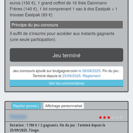
euros (150 €), 1 grand coffret de 16 thés Dammann
Frères (140 €), 1 lot comprenant 1 sac à dos Eastpak + 1
trousse Eastpak (83 €)
Principe du jeu-concours
Il suffit de s'inscrire pour accéder aux instants gagnants
(une seule participation).
Jeu terminé
Jeu-concours ajouté sur toutgagner.com
le 26/08/2025
. Fin du jeu :
Terminé depuis le
25/09/2025
.
Règlement
Voir les commentaires
Replier (provis.)
Affichage personnalisé
Xxxxxxx
★★★
☆☆☆
Dotation : 1 700 € / 2 gagnants.
Fin du jeu : Terminé depuis le
25/09/2025.
Tirage.