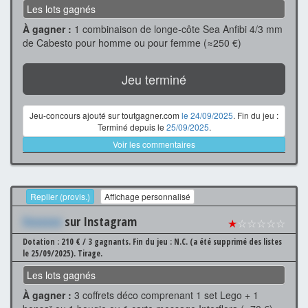
Les lots gagnés
À gagner :
1 combinaison de longe-côte Sea Anfibi 4/3 mm
de Cabesto pour homme ou pour femme (≈250 €)
Jeu terminé
Jeu-concours ajouté sur toutgagner.com
le 24/09/2025
. Fin du jeu :
Terminé depuis le
25/09/2025
.
Voir les commentaires
Replier (provis.)
Affichage personnalisé
Xxxxxxx
sur Instagram
★
☆☆☆☆☆
Dotation : 210 € / 3 gagnants.
Fin du jeu : N.C. (a été supprimé des listes
le 25/09/2025).
Tirage.
Les lots gagnés
À gagner :
3 coffrets déco comprenant 1 set Lego + 1