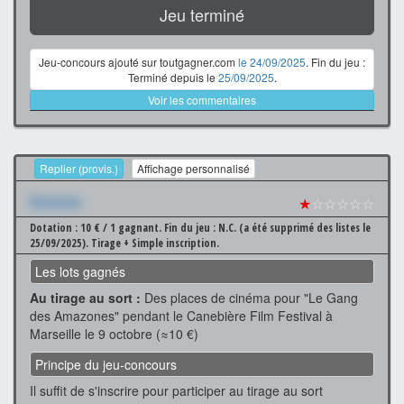
Jeu terminé
Jeu-concours ajouté sur toutgagner.com
le 24/09/2025
. Fin du jeu :
Terminé depuis le
25/09/2025
.
Voir les commentaires
Replier (provis.)
Affichage personnalisé
Xxxxxxx
★
☆☆☆☆☆
Dotation : 10 € / 1 gagnant.
Fin du jeu : N.C. (a été supprimé des listes le
25/09/2025).
Tirage + Simple inscription.
Les lots gagnés
Au tirage au sort :
Des places de cinéma pour "Le Gang
des Amazones" pendant le Canebière Film Festival à
Marseille le 9 octobre (≈10 €)
Principe du jeu-concours
Il suffit de s'inscrire pour participer au tirage au sort