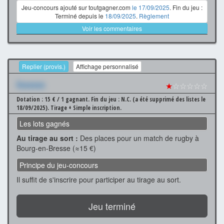
Jeu-concours ajouté sur toutgagner.com
le 17/09/2025
. Fin du jeu :
Terminé depuis le
18/09/2025
.
Règlement
Voir les commentaires
Replier (provis.)
Affichage personnalisé
Xxxxxxx
★
☆☆☆☆☆
Dotation : 15 € / 1 gagnant.
Fin du jeu : N.C. (a été supprimé des listes le
18/09/2025).
Tirage + Simple inscription.
Les lots gagnés
Au tirage au sort :
Des places pour un match de rugby à
Bourg-en-Bresse (≈15 €)
Principe du jeu-concours
Il suffit de s'inscrire pour participer au tirage au sort.
Jeu terminé