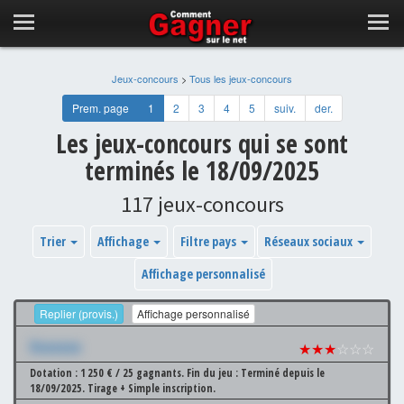
Jeux-concours
>
Tous les jeux-concours
Prem. page
1
2
3
4
5
suiv.
der.
Les jeux-concours qui se sont
terminés le 18/09/2025
117 jeux-concours
Trier
Affichage
Filtre pays
Réseaux sociaux
Affichage personnalisé
Replier (provis.)
Affichage personnalisé
Xxxxxxx
★★★
☆☆☆
Dotation : 1 250 € / 25 gagnants.
Fin du jeu : Terminé depuis le
18/09/2025.
Tirage + Simple inscription.