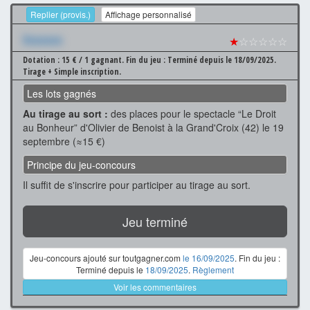
Replier (provis.)
Affichage personnalisé
Xxxxxxx
★
☆☆☆☆☆
Dotation : 15 € / 1 gagnant.
Fin du jeu : Terminé depuis le 18/09/2025.
Tirage + Simple inscription.
Les lots gagnés
Au tirage au sort :
des places pour le spectacle “Le Droit
au Bonheur” d'Olivier de Benoist à la Grand'Croix (42) le 19
septembre (≈15 €)
Principe du jeu-concours
Il suffit de s'inscrire pour participer au tirage au sort.
Jeu terminé
Jeu-concours ajouté sur toutgagner.com
le 16/09/2025
. Fin du jeu :
Terminé depuis le
18/09/2025
.
Règlement
Voir les commentaires