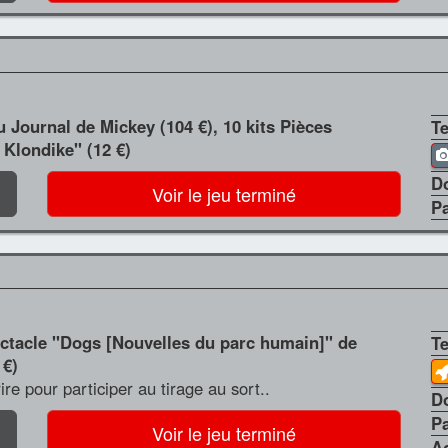
 Journal de Mickey (104 €), 10 kits Pièces
T
 Klondike" (12 €)
D
Voir le jeu terminé
P
ectacle "Dogs [Nouvelles du parc humain]" de
T
 €)
crire pour participer au tirage au sort..
D
P
Voir le jeu terminé
A