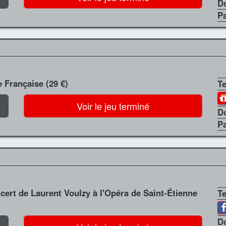
D
P
 Française (29 €)
T
Voir le jeu terminé
D
P
ncert de Laurent Voulzy à l'Opéra de Saint-Étienne
T
D