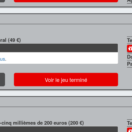
al (49 €)
T
D
us
.
P
Voir le jeu terminé
-cinq millièmes de 200 euros (200 €)
T