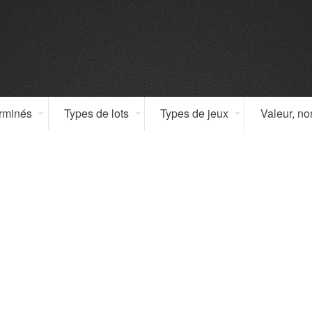
erminés
Types de lots
Types de jeux
Valeur, n