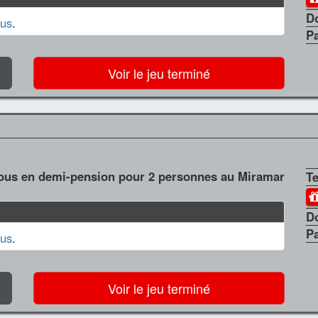
D
us
.
P
Voir le jeu terminé
ous en demi-pension pour 2 personnes au Miramar
T
D
P
us
.
Voir le jeu terminé