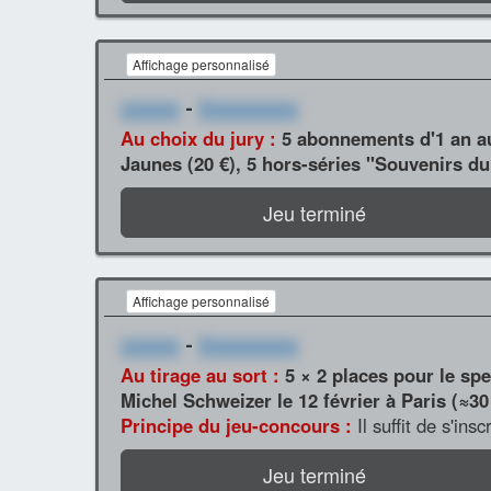
Affichage personnalisé
xxxxxx
-
Xxxxxxxxxx
Au choix du jury :
5 abonnements d'1 an au
Jaunes (20 €), 5 hors-séries "Souvenirs du
Jeu terminé
Affichage personnalisé
xxxxxx
-
Xxxxxxxxxx
Au tirage au sort :
5 × 2 places pour le sp
Michel Schweizer le 12 février à Paris (≈30
Principe du jeu-concours :
Il suffit de s'ins
Jeu terminé