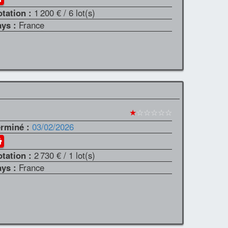
otation :
1 200 €
/ 6 lot(s)
ays :
France
★
☆☆☆☆☆
erminé :
03/02/2026
otation :
2 730 €
/ 1 lot(s)
ays :
France