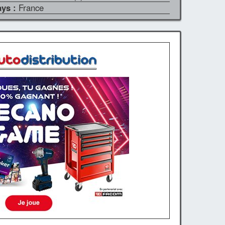
ays :
France