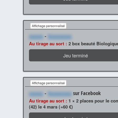
Affichage personnalisé
xxxxxx
-
Xxxxxxxxxx
Au tirage au sort :
2 box beauté Biologique
Jeu terminé
Affichage personnalisé
xxxxxx
-
Xxxxxxxxxx
sur Facebook
Au tirage au sort :
1 × 2 places pour le co
(42) le 4 mars (≈60 €)