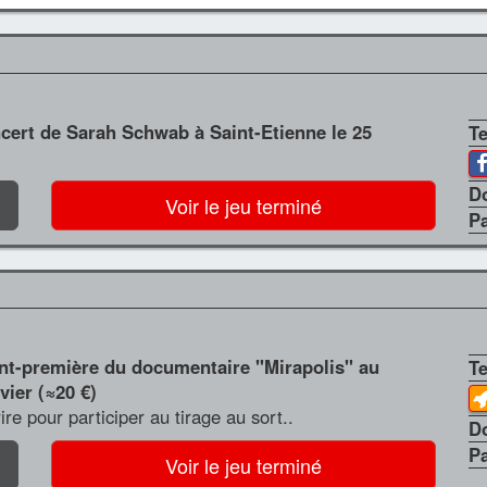
ncert de Sarah Schwab à Saint-Etienne le 25
T
D
Voir le jeu terminé
P
ant-première du documentaire "Mirapolis" au
T
vier (≈20 €)
crire pour participer au tirage au sort..
D
P
Voir le jeu terminé