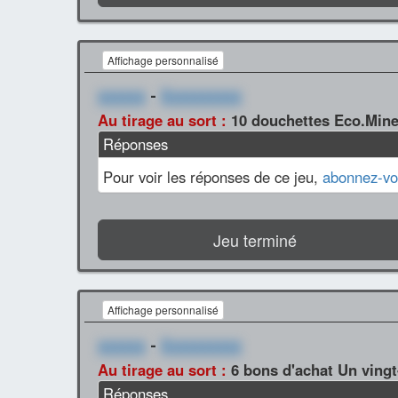
Affichage personnalisé
xxxxxx
-
Xxxxxxxxxx
Au tirage au sort :
10 douchettes Eco.Miner
Réponses
Pour voir les réponses de ce jeu,
abonnez-vo
Jeu terminé
Affichage personnalisé
xxxxxx
-
Xxxxxxxxxx
Au tirage au sort :
6 bons d'achat Un vingt
Réponses