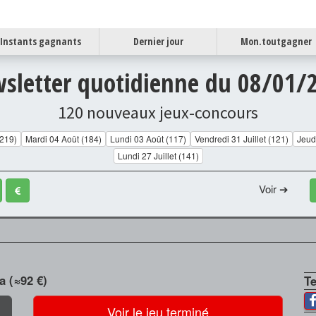
Instants gagnants
Dernier jour
Mon.toutgagner
sletter quotidienne du 08/01/
120 nouveaux jeux-concours
(219)
Mardi 04 Août (184)
Lundi 03 Août (117)
Vendredi 31 Juillet (121)
Jeudi
Lundi 27 Juillet (141)
Voir ➔
a (≈92 €)
T
Voir le jeu terminé