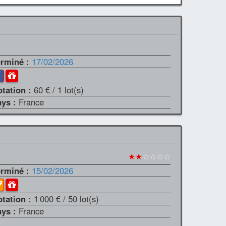
erminé :
17/02/2026
otation :
60 €
/ 1 lot(s)
ays :
France
★★
☆☆☆☆
erminé :
15/02/2026
otation :
1 000 €
/ 50 lot(s)
ays :
France