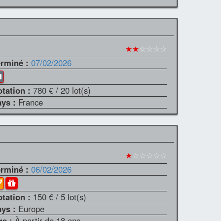
★★
☆☆☆☆
erminé :
07/02/2026
otation :
780 €
/ 20 lot(s)
ays :
France
★
☆☆☆☆☆
erminé :
06/02/2026
otation :
150 €
/ 5 lot(s)
ays :
Europe
ge :
À partir de 18 ans