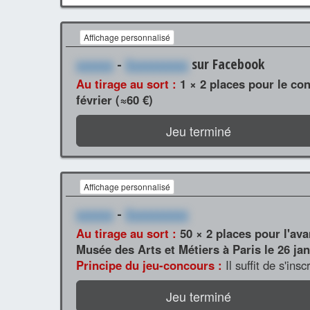
Affichage personnalisé
xxxxxx
-
Xxxxxxxxxx
sur Facebook
Au tirage au sort :
1 × 2 places pour le co
février (≈60 €)
Jeu terminé
Affichage personnalisé
xxxxxx
-
Xxxxxxxxxx
Au tirage au sort :
50 × 2 places pour l'av
Musée des Arts et Métiers à Paris le 26 jan
Principe du jeu-concours :
Il suffit de s'ins
Jeu terminé