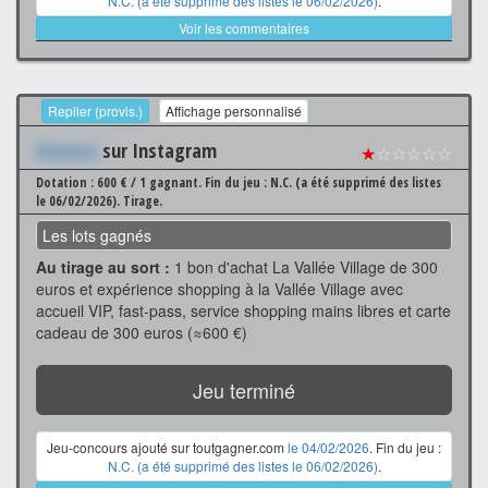
N.C. (a été supprimé des listes le 06/02/2026)
.
Voir les commentaires
Replier (provis.)
Affichage personnalisé
Xxxxxxx
sur Instagram
★
☆☆☆☆☆
Dotation : 600 € / 1 gagnant.
Fin du jeu : N.C. (a été supprimé des listes
le 06/02/2026).
Tirage.
Les lots gagnés
Au tirage au sort :
1 bon d'achat La Vallée Village de 300
euros et expérience shopping à la Vallée Village avec
accueil VIP, fast-pass, service shopping mains libres et carte
cadeau de 300 euros (≈600 €)
Jeu terminé
Jeu-concours ajouté sur toutgagner.com
le 04/02/2026
. Fin du jeu :
N.C. (a été supprimé des listes le 06/02/2026)
.