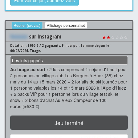
Pour voir ce jeu, abonnez-vous
Replier (provis.)
Affichage personnalisé
Xxxxxxx
sur Instagram
★★
☆☆☆☆
Dotation : 1 060 € / 2 gagnants.
Fin du jeu : Terminé depuis le
06/02/2026.
Tirage.
Les lots gagnés
Au tirage au sort :
2 lots comprenant 1 séjour d'1 nuit pour
2 personnes au village club Les Bergers à Huez (38) chez
mmv du 14 au 15 mars 2026 + 2 forfaits de ski journée pour
1 personne valables les 14 et 15 mars 2026 à l'Alpe d'Huez
+ 2 packs VIP pour 1 personne lors du village test ski et
snow + 2 bons d'achat Au Vieux Campeur de 100
euros (≈530 €)
Jeu terminé