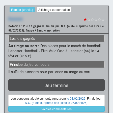
Replier (provis.)
Affichage personnalisé
Xxxxxxx
★
☆☆☆☆☆
Dotation : 15 € / 1 gagnant.
Fin du jeu : N.C. (a été supprimé des listes le
06/02/2026).
Tirage + Simple inscription.
Les lots gagnés
Au tirage au sort :
Des places pour le match de handball
Lanester Handball - Elite Val d’Oise à Lanester (56) le 14
février (≈15 €)
Principe du jeu-concours
Il suffit de s'inscrire pour participer au tirage au sort.
Jeu terminé
Jeu-concours ajouté sur toutgagner.com
le 03/02/2026
. Fin du jeu :
N.C. (a été supprimé des listes le 06/02/2026)
.
Voir les commentaires