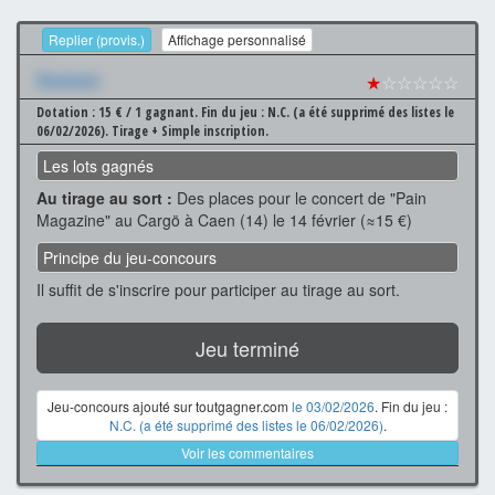
Replier (provis.)
Affichage personnalisé
Xxxxxxx
★
☆☆☆☆☆
Dotation : 15 € / 1 gagnant.
Fin du jeu : N.C. (a été supprimé des listes le
06/02/2026).
Tirage + Simple inscription.
Les lots gagnés
Au tirage au sort :
Des places pour le concert de "Pain
Magazine" au Cargö à Caen (14) le 14 février (≈15 €)
Principe du jeu-concours
Il suffit de s'inscrire pour participer au tirage au sort.
Jeu terminé
Jeu-concours ajouté sur toutgagner.com
le 03/02/2026
. Fin du jeu :
N.C. (a été supprimé des listes le 06/02/2026)
.
Voir les commentaires