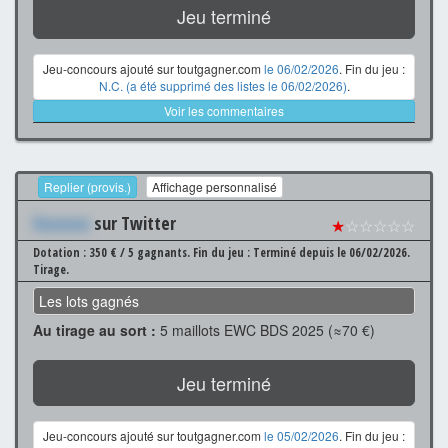
Jeu terminé
Jeu-concours ajouté sur toutgagner.com
le 06/02/2026
. Fin du jeu :
N.C. (a été supprimé des listes le 06/02/2026)
.
Voir les commentaires
Replier (provis.)
Affichage personnalisé
Xxxxxxx
sur Twitter
★
☆☆☆☆☆
Dotation : 350 € / 5 gagnants.
Fin du jeu : Terminé depuis le 06/02/2026.
Tirage.
Les lots gagnés
Au tirage au sort :
5 maillots EWC BDS 2025 (≈70 €)
Jeu terminé
Jeu-concours ajouté sur toutgagner.com
le 05/02/2026
. Fin du jeu :