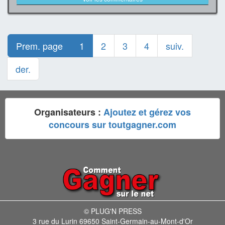
Prem. page
1
2
3
4
suiv.
der.
Organisateurs :
Ajoutez et gérez vos
concours sur toutgagner.com
© PLUG'N PRESS
3 rue du Lurin 69650 Saint-Germain-au-Mont-d'Or