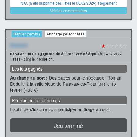
N.C. (a été supprimé des listes le 06/02/2026)
.
Règlement
Voir les commentaires
Replier (provis.)
Affichage personnalisé
Xxxxxxx
★
☆☆☆☆☆
Dotation : 30 € / 1 gagnant.
Fin du jeu : Terminé depuis le 06/02/2026.
Tirage + Simple inscription.
Les lots gagnés
Au tirage au sort :
Des places pour le spectacle "Roman
Doduik" à la salle bleue de Palavas-les-Flots (34) le 13
février (≈30 €)
Principe du jeu-concours
Il suffit de s'inscrire pour participer au tirage au sort.
Jeu terminé