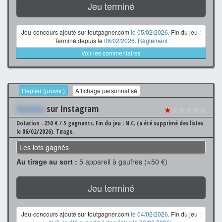
Jeu terminé
Jeu-concours ajouté sur toutgagner.com
le 05/02/2026
. Fin du jeu :
Terminé depuis le
06/02/2026
.
Règlement
Voir les commentaires
Replier (provis.)
Affichage personnalisé
Xxxxxxx
sur Instagram
★
☆☆☆☆☆
Dotation : 250 € / 5 gagnants.
Fin du jeu : N.C. (a été supprimé des listes
le 06/02/2026).
Tirage.
Les lots gagnés
Au tirage au sort :
5 appareil à gaufres (≈50 €)
Jeu terminé
Jeu-concours ajouté sur toutgagner.com
le 04/02/2026
. Fin du jeu :