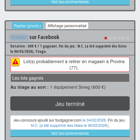
Voir les commentaires
Replier (provis.)
Affichage personnalisé
Xxxxxxx
sur Facebook
★
☆☆☆☆☆
Dotation : 600 € / 1 gagnant.
Fin du jeu : N.C. (a été supprimé des listes
le 06/02/2026).
Tirage.
Lot(s) probablement à retirer en magasin à Provins
(77).
Les lots gagnés
Au tirage au sort :
1 équipement Smeg (600 €)
Jeu terminé
Jeu-concours ajouté sur toutgagner.com
le 04/02/2026
. Fin du jeu :
N.C. (a été supprimé des listes le 06/02/2026)
.
Voir les commentaires