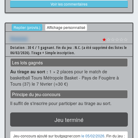
Voir les commentaires
Replier (provis.)
Affichage personnalisé
Xxxxxxx
★
☆☆☆☆☆
Dotation : 30 € / 1 gagnant.
Fin du jeu : N.C. (a été supprimé des listes le
06/02/2026).
Tirage + Simple inscription.
Les lots gagnés
Au tirage au sort :
1 × 2 places pour le match de
basketball Tours Métropole Basket - Pays de Fougère à
Tours (37) le 7 février (≈30 €)
Principe du jeu-concours
Il suffit de s'inscrire pour participer au tirage au sort.
Jeu terminé
Jeu-concours ajouté sur toutgagner.com
le 05/02/2026
. Fin du jeu :