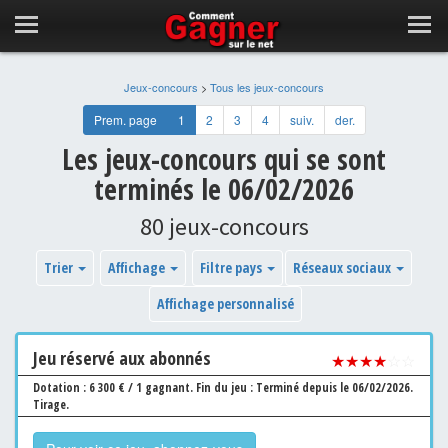
Jeux-concours
>
Tous les jeux-concours
Prem. page
1
2
3
4
suiv.
der.
Les jeux-concours qui se sont
terminés le 06/02/2026
80 jeux-concours
Trier
Affichage
Filtre pays
Réseaux sociaux
Affichage personnalisé
Jeu
réservé aux abonnés
★★★★
☆☆
Dotation : 6 300 € / 1 gagnant.
Fin du jeu : Terminé depuis le 06/02/2026.
Tirage.