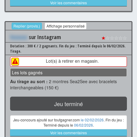
Voir les commentaires
Replier (provis.)
Affichage personnalisé
Xxxxxxx
sur Instagram
★
☆☆☆☆☆
Dotation : 300 € / 2 gagnants.
Fin du jeu : Terminé depuis le 06/02/2026.
Tirage.
Lot(s) à retirer en magasin.
Les lots gagnés
Au tirage au sort :
2 montres Sea2See avec bracelets
interchangeables (150 €)
Jeu terminé
Jeu-concours ajouté sur toutgagner.com
le 02/02/2026
. Fin du jeu :
Terminé depuis le
06/02/2026
.
Voir les commentaires