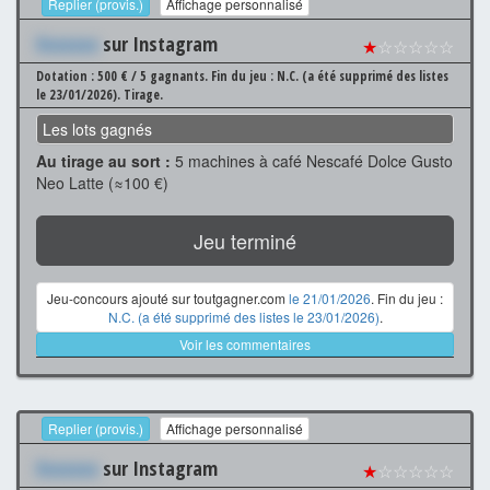
Replier (provis.)
Affichage personnalisé
Xxxxxxx
sur Instagram
★
☆☆☆☆☆
Dotation : 500 € / 5 gagnants.
Fin du jeu : N.C. (a été supprimé des listes
le 23/01/2026).
Tirage.
Les lots gagnés
Au tirage au sort :
5 machines à café Nescafé Dolce Gusto
Neo Latte (≈100 €)
Jeu terminé
Jeu-concours ajouté sur toutgagner.com
le 21/01/2026
. Fin du jeu :
N.C. (a été supprimé des listes le 23/01/2026)
.
Voir les commentaires
Replier (provis.)
Affichage personnalisé
Xxxxxxx
sur Instagram
★
☆☆☆☆☆