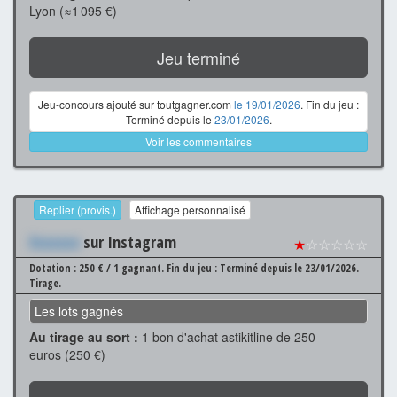
Lyon (≈1 095 €)
Jeu terminé
Jeu-concours ajouté sur toutgagner.com
le 19/01/2026
. Fin du jeu :
Terminé depuis le
23/01/2026
.
Voir les commentaires
Replier (provis.)
Affichage personnalisé
Xxxxxxx
sur Instagram
★
☆☆☆☆☆
Dotation : 250 € / 1 gagnant.
Fin du jeu : Terminé depuis le 23/01/2026.
Tirage.
Les lots gagnés
Au tirage au sort :
1 bon d'achat astikitline de 250
euros (250 €)