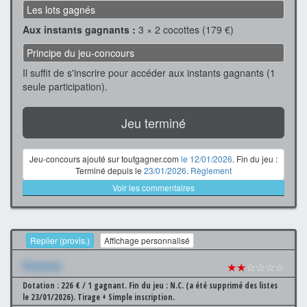
Les lots gagnés
Aux instants gagnants :
3 × 2 cocottes (179 €)
Principe du jeu-concours
Il suffit de s'inscrire pour accéder aux instants gagnants (1
seule participation).
Jeu terminé
Jeu-concours ajouté sur toutgagner.com
le 12/01/2026
. Fin du jeu :
Terminé depuis le
23/01/2026
.
Règlement
Voir les commentaires
Replier (provis.)
Affichage personnalisé
Xxxxxxx
★★
☆☆☆☆
Dotation : 226 € / 1 gagnant.
Fin du jeu : N.C. (a été supprimé des listes
le 23/01/2026).
Tirage + Simple inscription.