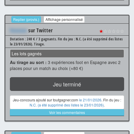
Replier (provis.)
Affichage personnalisé
Xxxxxxx
sur Twitter
★
☆☆☆☆☆
Dotation : 240 € / 3 gagnants.
Fin du jeu : N.C. (a été supprimé des listes
le 23/01/2026).
Tirage.
Les lots gagnés
Au tirage au sort :
3 expériences foot en Espagne avec 2
places pour un match au choix (≈80 €)
Jeu terminé
Jeu-concours ajouté sur toutgagner.com
le 21/01/2026
. Fin du jeu :
N.C. (a été supprimé des listes le 23/01/2026)
.
Voir les commentaires