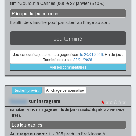
film "Gourou" à Cannes (06) le 27 janvier (≈10 €)
Principe du jeu-concours
Il suffit de s'inscrire pour participer au tirage au sort.
Jeu terminé
Jeu-concours ajouté sur toutgagner.com
le 20/01/2026
. Fin du jeu :
Terminé depuis le
23/01/2026
.
Voir les commentaires
Replier (provis.)
Affichage personnalisé
Xxxxxxx
sur Instagram
★
☆☆☆☆☆
Dotation : 1 095 € / 1 gagnant.
Fin du jeu : Terminé depuis le 23/01/2026.
Tirage.
Les lots gagnés
Au tirage au sort :
1 × 365 produits Fraiztache à