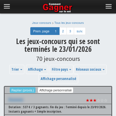
Jeux-concours
>
Tous les jeux-concours
Prem. page
1
2
3
suiv.
Les jeux-concours qui se sont
terminés le 23/01/2026
70 jeux-concours
Trier
Affichage
Filtre pays
Réseaux sociaux
Affichage personnalisé
Replier (provis.)
Affichage personnalisé
Xxxxxxx
★★★
☆☆☆
Dotation : 537 € / 3 gagnants.
Fin du jeu : Terminé depuis le 23/01/2026.
Instants gagnants + Simple inscription.