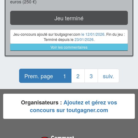
euros (250 €)
Jeu terminé
Jeu-concours ajouté sur toutgagner.com
le 12/01/2026
. Fin du jeu :
Terminé depuis le
23/01/2026
.
Voir les commentaires
Prem. page
1
2
3
suiv.
Organisateurs :
Ajoutez et gérez vos
concours sur toutgagner.com