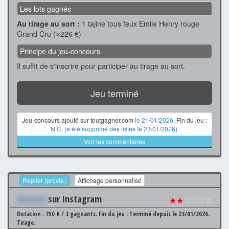
Les lots gagnés
Au tirage au sort :
1 tajine tous feux Emile Henry rouge
Grand Cru (≈226 €)
Principe du jeu-concours
Il suffit de s'inscrire pour participer au tirage au sort.
Jeu terminé
Jeu-concours ajouté sur toutgagner.com
le 21/01/2026
. Fin du jeu :
N.C. (a été supprimé des listes le 23/01/2026)
.
Voir les commentaires
Replier (provis.)
Affichage personnalisé
Xxxxxxx
sur Instagram
★★
☆☆☆☆
Dotation : 750 € / 3 gagnants.
Fin du jeu : Terminé depuis le 23/01/2026.
Tirage.