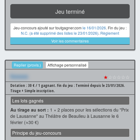
Jeu terminé
Jeu-concours ajouté sur toutgagner.com
le 16/01/2026
. Fin du jeu :
N.C. (a été supprimé des listes le 23/01/2026)
.
Règlement
Voir les commentaires
Replier (provis.)
Affichage personnalisé
Xxxxxxx
★
☆☆☆☆☆
Dotation : 30 € / 1 gagnant.
Fin du jeu : Terminé depuis le 23/01/2026.
Tirage + Simple inscription.
Les lots gagnés
Au tirage au sort :
1 × 2 places pour les sélections du "Prix
de Lausanne" au Théâtre de Beaulieu à Lausanne le 6
février (≈30 €)
Principe du jeu-concours