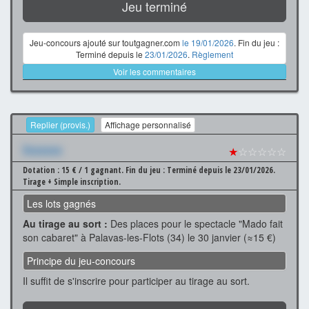
Jeu terminé
Jeu-concours ajouté sur toutgagner.com
le 19/01/2026
. Fin du jeu :
Terminé depuis le
23/01/2026
.
Règlement
Voir les commentaires
Replier (provis.)
Affichage personnalisé
Xxxxxxx
★
☆☆☆☆☆
Dotation : 15 € / 1 gagnant.
Fin du jeu : Terminé depuis le 23/01/2026.
Tirage + Simple inscription.
Les lots gagnés
Au tirage au sort :
Des places pour le spectacle "Mado fait
son cabaret" à Palavas-les-Flots (34) le 30 janvier (≈15 €)
Principe du jeu-concours
Il suffit de s'inscrire pour participer au tirage au sort.