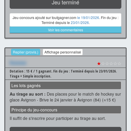
Jeu terminé
Jeu-concours ajouté sur toutgagner.com
le 19/01/2026
. Fin du jeu :
Terminé depuis le
23/01/2026
.
Voir les commentaires
Replier (provis.)
Affichage personnalisé
Xxxxxxx
★
☆☆☆☆☆
Dotation : 15 € / 1 gagnant.
Fin du jeu : Terminé depuis le 23/01/2026.
Tirage + Simple inscription.
Les lots gagnés
Au tirage au sort :
Des places pour le match de hockey sur
glace Avignon - Brive le 24 janvier à Avignon (84) (≈15 €)
Principe du jeu-concours
Il suffit de s'inscrire pour participer au tirage au sort.