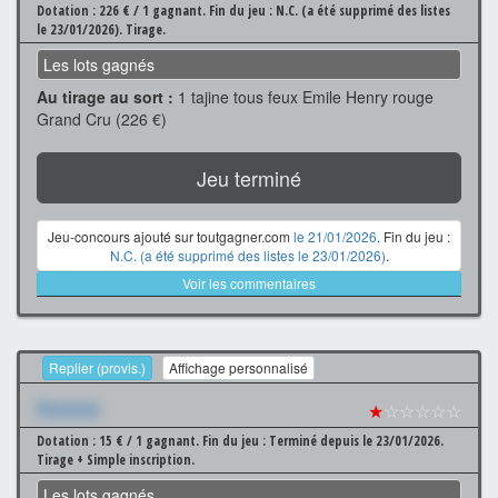
Dotation : 226 € / 1 gagnant.
Fin du jeu : N.C. (a été supprimé des listes
le 23/01/2026).
Tirage.
Les lots gagnés
Au tirage au sort :
1 tajine tous feux Emile Henry rouge
Grand Cru (226 €)
Jeu terminé
Jeu-concours ajouté sur toutgagner.com
le 21/01/2026
. Fin du jeu :
N.C. (a été supprimé des listes le 23/01/2026)
.
Voir les commentaires
Replier (provis.)
Affichage personnalisé
Xxxxxxx
★
☆☆☆☆☆
Dotation : 15 € / 1 gagnant.
Fin du jeu : Terminé depuis le 23/01/2026.
Tirage + Simple inscription.
Les lots gagnés