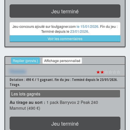
Jeu terminé
Jeu-concours ajouté sur toutgagner.com
le 15/01/2026
. Fin du jeu :
Terminé depuis le
23/01/2026
.
Voir les commentaires
Replier (provis.)
Affichage personnalisé
Xxxxxxx
★★
☆☆☆☆
Dotation : 490 € / 1 gagnant.
Fin du jeu : Terminé depuis le 23/01/2026.
Tirage.
Les lots gagnés
Au tirage au sort :
1 pack Barryvox 2 Peak 240
Mammut (490 €)
Jeu terminé