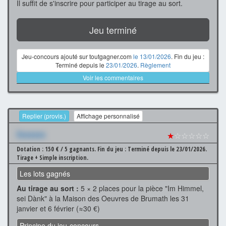
Il suffit de s'inscrire pour participer au tirage au sort.
Jeu terminé
Jeu-concours ajouté sur toutgagner.com
le 13/01/2026
. Fin du jeu :
Terminé depuis le
23/01/2026
.
Règlement
Voir les commentaires
Replier (provis.)
Affichage personnalisé
Xxxxxxx
★
☆☆☆☆☆
Dotation : 150 € / 5 gagnants.
Fin du jeu : Terminé depuis le 23/01/2026.
Tirage + Simple inscription.
Les lots gagnés
Au tirage au sort :
5 × 2 places pour la pièce "Im Himmel,
sei Dànk" à la Maison des Oeuvres de Brumath les 31
janvier et 6 février (≈30 €)
Principe du jeu-concours