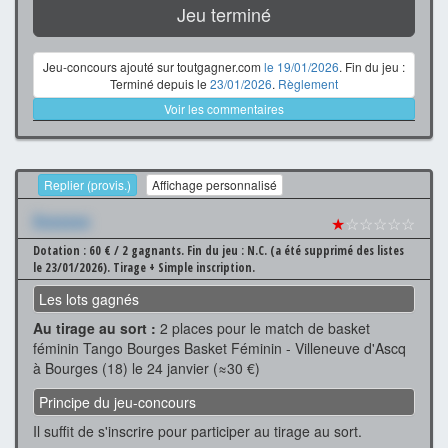
Jeu terminé
Jeu-concours ajouté sur toutgagner.com
le 19/01/2026
. Fin du jeu :
Terminé depuis le
23/01/2026
.
Règlement
Voir les commentaires
Replier (provis.)
Affichage personnalisé
Xxxxxxx
★
☆☆☆☆☆
Dotation : 60 € / 2 gagnants.
Fin du jeu : N.C. (a été supprimé des listes
le 23/01/2026).
Tirage + Simple inscription.
Les lots gagnés
Au tirage au sort :
2 places pour le match de basket
féminin Tango Bourges Basket Féminin - Villeneuve d'Ascq
à Bourges (18) le 24 janvier (≈30 €)
Principe du jeu-concours
Il suffit de s'inscrire pour participer au tirage au sort.