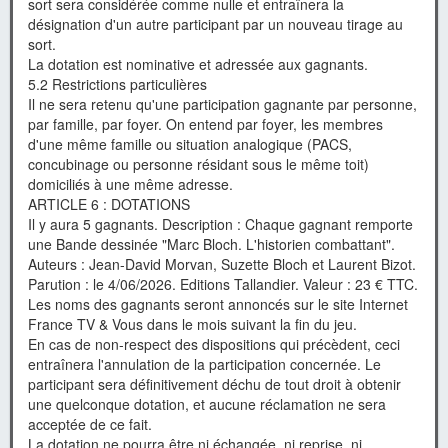
sort sera considérée comme nulle et entraînera la
désignation d'un autre participant par un nouveau tirage au
sort.
La dotation est nominative et adressée aux gagnants.
5.2 Restrictions particulières
Il ne sera retenu qu'une participation gagnante par personne,
par famille, par foyer. On entend par foyer, les membres
d'une même famille ou situation analogique (PACS,
concubinage ou personne résidant sous le même toit)
domiciliés à une même adresse.
ARTICLE 6 : DOTATIONS
Il y aura 5 gagnants. Description : Chaque gagnant remporte
une Bande dessinée "Marc Bloch. L'historien combattant".
Auteurs : Jean-David Morvan, Suzette Bloch et Laurent Bizot.
Parution : le 4/06/2026. Editions Tallandier. Valeur : 23 € TTC.
Les noms des gagnants seront annoncés sur le site Internet
France TV & Vous dans le mois suivant la fin du jeu.
En cas de non-respect des dispositions qui précèdent, ceci
entraînera l'annulation de la participation concernée. Le
participant sera définitivement déchu de tout droit à obtenir
une quelconque dotation, et aucune réclamation ne sera
acceptée de ce fait.
La dotation ne pourra être ni échangée, ni reprise, ni