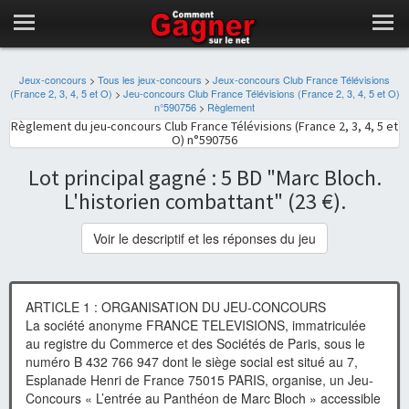
Jeux-concours
>
Tous les jeux-concours
>
Jeux-concours Club France Télévisions
(France 2, 3, 4, 5 et O)
>
Jeu-concours Club France Télévisions (France 2, 3, 4, 5 et O)
n°590756
>
Règlement
Règlement du jeu-concours Club France Télévisions (France 2, 3, 4, 5 et
O) n°590756
Lot principal gagné : 5 BD "Marc Bloch.
L'historien combattant" (23 €).
Voir le descriptif et les réponses du jeu
ARTICLE 1 : ORGANISATION DU JEU-CONCOURS
La société anonyme FRANCE TELEVISIONS, immatriculée
au registre du Commerce et des Sociétés de Paris, sous le
numéro B 432 766 947 dont le siège social est situé au 7,
Esplanade Henri de France 75015 PARIS, organise, un Jeu-
Concours « L’entrée au Panthéon de Marc Bloch » accessible